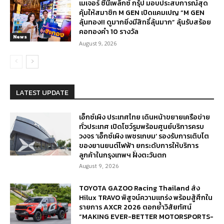
เมเจอร์ ซีนีเพล็กซ์ กรุ้ป มอบประสบการณ์สุด
คุ้มให้สมาชิก M GEN เปิดแคมเปญ “M GEN
ลุ้นทอง!! ดูมากยิ่งมีสิทธิ์ลุ้นมาก” ลุ้นรับสร้อย
คอทองคำ 10 รางวัล
News
August 9, 2026
LATEST UPDATE
เอ็กซ์เผิง ประเทศไทย เดินหน้าขยายเครือข่าย
ทั่วประเทศ เปิดโชว์รูมพร้อมศูนย์บริการครบ
วงจร ‘เอ็กซ์เผิง เพชรเกษม’ รองรับการเติบโต
ของยานยนต์ไฟฟ้า ยกระดับการให้บริการ
ลูกค้าในกรุงเทพฯ ฝั่งตะวันตก
August 9, 2026
TOYOTA GAZOO Racing Thailand ส่ง
Hilux TRAVO พิสูจน์ความแกร่ง พร้อมสู้ศึกใน
รายการ AXCR 2026 ตอกย้ำวิสัยทัศน์
“MAKING EVER-BETTER MOTORSPORTS-