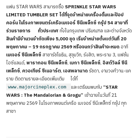
แฟน STAR WARS สามารถซื้อ
SPRINKLE STAR WARS
LIMITED TUMBLER SET ได้ที่จุดจำหน่ายเครื่องดื่มและป๊อป
คอร์น
ในโรงภาพยนตร์เครือเมเจอร์ ซีนีเพล็กซ์ กรุ้ป 54 สาขาที่
ร่วมรายการ ทั่วประเทศ
ทั้งในกรุงเทพ ปริมณฑล และต่างจังหวัด
สินค้ามีจำนวนจำกัดเพียง 5,000 ชุด
เริ่มจำหน่ายตั้งแต่วันที่ 20
พฤษภาคม – 19 กรกฎาคม 2569 หรือจนกว่าสินค้าจะหมด
อาทิ
เมเจอร์ ซีนีเพล็กซ์
สาขารัชโยธิน, สุขุมวิท, รังสิต, พระราม 3, แฟชั่น
ไอซ์แลนด์,
พารากอน
ซีนีเพล็กซ์
,
เมกา ซีนีเพล็กซ์
,
อิสต์วิลล์ ซีนี
เพล็กซ์
,
ควอเทียร์ ซีเนอาร์ต
,
เอสพลานาด
รัชดา, งามวงศ์วาน-แค
ราย ติดตามรายละเอียดเพิ่มเติม ได้ที่
และเตรียมพบกับ
“STAR
www.majorcineplex.com
WARS : The Mandalorian & Grogu”
เข้าฉายในวันที่ 21
พฤษภาคม 2569 ในโรงภาพยนต์เครือ เมเจอร์ ซีนีเพล็กซ์ กรุ้ป ทุก
สาขา