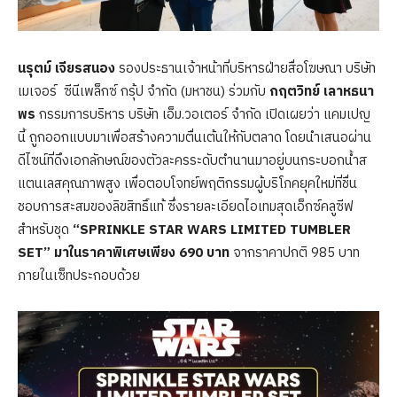
นรุตม์ เจียรสนอง
รองประธานเจ้าหน้าที่บริหารฝ่ายสื่อโฆษณา บริษัท
เมเจอร์ ซีนีเพล็กซ์ กรุ้ป จำกัด (มหาชน) ร่วมกับ
กฤตวิทย์ เลาหธนา
พร
กรรมการบริหาร บริษัท เอ็ม.วอเตอร์ จำกัด เปิดเผยว่า แคมเปญ
นี้ ถูกออกแบบมาเพื่อสร้างความตื่นเต้นให้กับตลาด โดยนำเสนอผ่าน
ดีไซน์ที่ดึงเอกลักษณ์ของตัวละครระดับตำนานมาอยู่บนกระบอกน้ำส
แตนเลสคุณภาพสูง เพื่อตอบโจทย์พฤติกรรมผู้บริโภคยุคใหม่ที่ชื่น
ชอบการสะสมของลิขสิทธิ์แท้ ซึ่งรายละเอียดไอเทมสุดเอ็กซ์คลูซีฟ
สำหรับชุด
“SPRINKLE STAR WARS LIMITED TUMBLER
SET”
มาในราคาพิเศษเพียง 690 บาท
จากราคาปกติ 985 บาท
ภายในเซ็ทประกอบด้วย