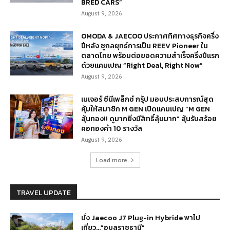
BRED CARS”
August 9, 2026
OMODA & JAECOO ประกาศทิศทางธุรกิจครึ่ง
ปีหลัง ชูกลยุทธ์การเป็น REEV Pioneer ใน
ตลาดไทย พร้อมต่อยอดความสำเร็จครึ่งปีแรก
ด้วยแคมเปญ “Right Deal, Right Now”
August 9, 2026
เมเจอร์ ซีนีเพล็กซ์ กรุ้ป มอบประสบการณ์สุด
คุ้มให้สมาชิก M GEN เปิดแคมเปญ “M GEN
ลุ้นทอง!! ดูมากยิ่งมีสิทธิ์ลุ้นมาก” ลุ้นรับสร้อย
คอทองคำ 10 รางวัล
August 9, 2026
Load more
TRAVEL UPDATE
นั่ง Jaecoo J7 Plug-in Hybride พาไป
เที่ยว…”อุบลราชธานี”