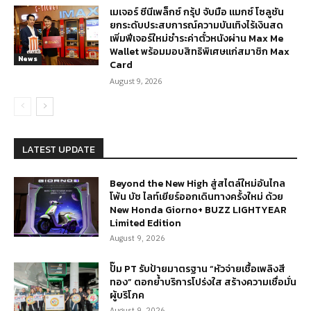
เมเจอร์ ซีนีเพล็กซ์ กรุ้ป จับมือ แมกซ์ โซลูชัน
ยกระดับประสบการณ์ความบันเทิงไร้เงินสด
เพิ่มฟีเจอร์ใหม่ชำระค่าตั๋วหนังผ่าน Max Me
Wallet พร้อมมอบสิทธิพิเศษแก่สมาชิก Max
News
Card
August 9, 2026
LATEST UPDATE
Beyond the New High สู่สไตล์ใหม่อันไกล
โพ้น บัซ ไลท์เยียร์ออกเดินทางครั้งใหม่ ด้วย
New Honda Giorno+ BUZZ LIGHTYEAR
Limited Edition
August 9, 2026
ปั๊ม PT รับป้ายมาตรฐาน “หัวจ่ายเชื้อเพลิงสี
ทอง” ตอกย้ำบริการโปร่งใส สร้างความเชื่อมั่น
ผู้บริโภค