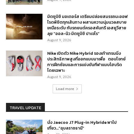
August 9, 2026
มิตซูบิชิ มอเตอร์ส เตรียมปล่อยสมรรถนะออฟ
โรดพิชิตทุกเส้นทาง ผสานความนุ่มนวลสบาย
เหนือระดับ กับรถยนต์ครอสคันทรี เอสยูวีสาย
ลุย “ออล-นิว มิตซูบิชิ ปาเจโร”
August 9, 2026
Nike เปิดตัว Nike Hybrid รองเท้าเทรนนิ่ง
ประสิทธิภาพสูงที่ออกแบบมาเพื่อ ตอบโจทย์
การฝึกซ้อมและการแข่งขันกีฬาแบบไฮบริด
โดยเฉพาะ
August 9, 2026
Load more
TRAVEL UPDATE
นั่ง Jaecoo J7 Plug-in Hybride พาไป
เที่ยว…”อุบลราชธานี”