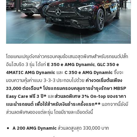
โดยแคมเปญดังกล่าวครอบคลุมข้อเสนอสุดพิเศษสำหรับรถยนต์ปลั๊ก
อินไฮบริด 3 รุ่น ได้แก่
E 350 e AMG Dynamic
,
GLC 350 e
4MATIC AMG Dynamic
และ
C 350 e AMG Dynamic
ซึ่งจะ
มอบความคุ้มค่าแบบ 3-3-3 ประกอบไปด้วย
ค่างวดเริ่มต้นเพียง
33,000 ต่อเดือน*
โปรแกรมครอบคลุมการบำรุงรักษา MBSP
Easy Care ฟรี 3 ปี*
และ
ส่วนลดพิเศษ 3% On-top ของราคา
แนะนำรถยนต์ เพื่อใช้สำหรับเงินชำระครั้งแรก**
นอกจากนี้ยังมี
ส่วนลดพิเศษของแต่ละรุ่น โดยมีรายละเอียดดังนี้
A 200 AMG Dynamic
ส่วนลดสูงสุด 330,000 บาท