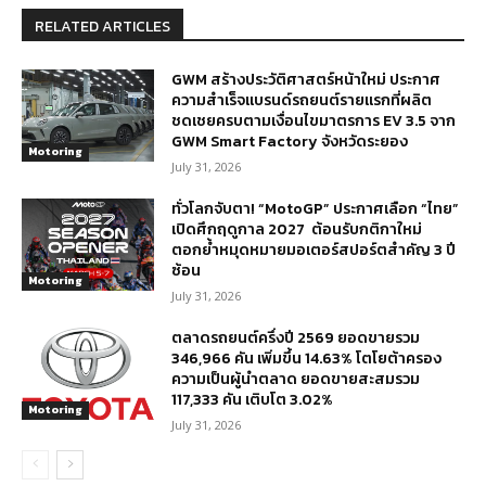
RELATED ARTICLES
GWM สร้างประวัติศาสตร์หน้าใหม่ ประกาศ
ความสำเร็จแบรนด์รถยนต์รายแรกที่ผลิต
ชดเชยครบตามเงื่อนไขมาตรการ EV 3.5 จาก
GWM Smart Factory จังหวัดระยอง
Motoring
July 31, 2026
ทั่วโลกจับตา! “MotoGP” ประกาศเลือก “ไทย”
เปิดศึกฤดูกาล 2027 ต้อนรับกติกาใหม่
ตอกย้ำหมุดหมายมอเตอร์สปอร์ตสำคัญ 3 ปี
ซ้อน
Motoring
July 31, 2026
ตลาดรถยนต์ครึ่งปี 2569 ยอดขายรวม
346,966 คัน เพิ่มขึ้น 14.63% โตโยต้าครอง
ความเป็นผู้นำตลาด ยอดขายสะสมรวม
117,333 คัน เติบโต 3.02%
Motoring
July 31, 2026