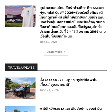
ฮุนไดชวนคนไทยเชียร์ “ช้างศึก” ศึก ASEAN
Hyundai Cup™ 2026พร้อมรับเสื้อทีมชาติ
ไทยฤดูกาลใหม่ เมื่อไทยคว้าชัยเกมเหย้า แฟน
บอลร่วมลุ้นผลการแข่งขันและรับเสื้อฟุตบอล
ทีมชาติไทยเมื่อทดลองขับที่โชว์รูมฮุนไดทั่ว
ประเทศตั้งแต่วันที่ 2 – 17 สิงหาคม 2569 ตาม
เงื่อนไขที่บริษัทกำหนด
July 31, 2026
Load more
TRAVEL UPDATE
นั่ง Jaecoo J7 Plug-in Hybride พาไป
เที่ยว…”อุบลราชธานี”
June 21, 2026
พาไปไหว้พระขาว และ เดินช้อปฯ ของเก่าวิน