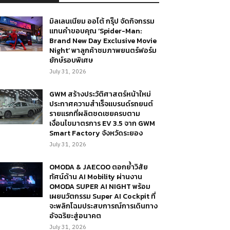
มิลเลนเนียม ออโต้ กรุ๊ป จัดกิจกรรม
แทนคำขอบคุณ ‘Spider-Man:
Brand New Day Exclusive Movie
Night’ พาลูกค้าชมภาพยนตร์ฟอร์ม
ยักษ์รอบพิเศษ
July 31, 2026
GWM สร้างประวัติศาสตร์หน้าใหม่
ประกาศความสำเร็จแบรนด์รถยนต์
รายแรกที่ผลิตชดเชยครบตาม
เงื่อนไขมาตรการ EV 3.5 จาก GWM
Smart Factory จังหวัดระยอง
July 31, 2026
OMODA & JAECOO ตอกย้ำวิสัย
ทัศน์ด้าน AI Mobility ผ่านงาน
OMODA SUPER AI NIGHT พร้อม
เผยนวัตกรรม Super AI Cockpit ที่
จะพลิกโฉมประสบการณ์การเดินทาง
อัจฉริยะสู่อนาคต
July 31, 2026