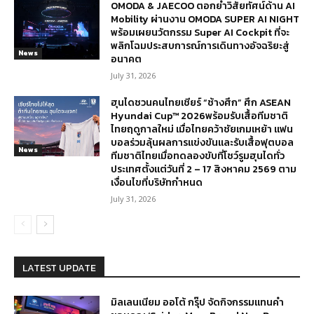
OMODA & JAECOO ตอกย้ำวิสัยทัศน์ด้าน AI
Mobility ผ่านงาน OMODA SUPER AI NIGHT
พร้อมเผยนวัตกรรม Super AI Cockpit ที่จะ
พลิกโฉมประสบการณ์การเดินทางอัจฉริยะสู่
News
อนาคต
July 31, 2026
ฮุนไดชวนคนไทยเชียร์ “ช้างศึก” ศึก ASEAN
Hyundai Cup™ 2026พร้อมรับเสื้อทีมชาติ
ไทยฤดูกาลใหม่ เมื่อไทยคว้าชัยเกมเหย้า แฟน
บอลร่วมลุ้นผลการแข่งขันและรับเสื้อฟุตบอล
News
ทีมชาติไทยเมื่อทดลองขับที่โชว์รูมฮุนไดทั่ว
ประเทศตั้งแต่วันที่ 2 – 17 สิงหาคม 2569 ตาม
เงื่อนไขที่บริษัทกำหนด
July 31, 2026
LATEST UPDATE
มิลเลนเนียม ออโต้ กรุ๊ป จัดกิจกรรมแทนคำ