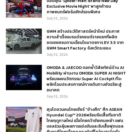
ขอบคุณ ‘Spider-Man: Brand New Day
Exclusive Movie Night’ พาลูกค้าชม
ภาพยนตร์ฟอร์มยักษ์รอบพิเศษ
July 31, 2026
GWM สร้างประวัติศาสตร์หน้าใหม่ ประกาศ
ความสำเร็จแบรนด์รถยนต์รายแรกที่ผลิต
ชดเชยครบตามเงื่อนไขมาตรการ EV 3.5 จาก
GWM Smart Factory จังหวัดระยอง
July 31, 2026
OMODA & JAECOO ตอกย้ำวิสัยทัศน์ด้าน AI
Mobility ผ่านงาน OMODA SUPER AI NIGHT
พร้อมเผยนวัตกรรม Super AI Cockpit ที่จะ
พลิกโฉมประสบการณ์การเดินทางอัจฉริยะสู่
อนาคต
July 31, 2026
ฮุนไดชวนคนไทยเชียร์ “ช้างศึก” ศึก ASEAN
Hyundai Cup™ 2026พร้อมรับเสื้อทีมชาติ
ไทยฤดูกาลใหม่ เมื่อไทยคว้าชัยเกมเหย้า แฟน
บอลร่วมลุ้นผลการแข่งขันและรับเสื้อฟุตบอล
ทีมชาติไทยเมื่อทดลองขับที่โชว์รูมฮุนไดทั่ว