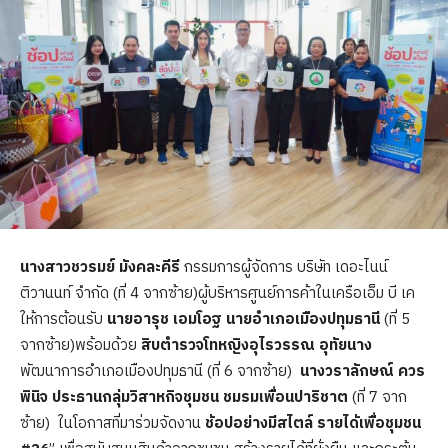
นางสาวชวรมย์ มังคละคีรี
กรรมการผู้จัดการ บริษัท เดอะไนน์
ติวานนท์ จำกัด (ที่ 4 จากซ้าย)ผู้บริหารศูนย์การค้าในเครือเอ็ม บี เค
ให้การต้อนรับ
นายอารุช เอมโอฐ นายอำเภอเมืองปทุมธานี
(ที่ 5
จากซ้าย)พร้อมด้วย
สิบตำรวจโทหญิงอุไรวรรณ อุทัยนาง
พัฒนาการอำเภอเมืองปทุมธานี (ที่ 6 จากซ้าย)
นางวราลักษณ์ ควร
พินิจ ประธานกลุ่มวิสาหกิจชุมชน ชมรมเพื่อนปาริชาต
(ที่ 7 จาก
ซ้าย) ในโอกาสที่มาร่วมจัดงาน
ช้อปอย่างมีสไตล์ รายได้เพื่อชุมชน