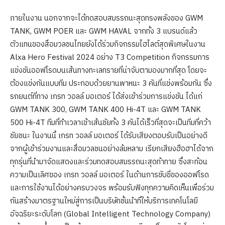
ภายในงาน นอกจากจะได้ทดสอบสมรรถนะสุดทรงพลังของ GWM
TANK, GWM POER และ GWM HAVAL จากทั้ง 3 แบรนด์แล้ว
ตัวแทนของสื่อมวลชนไทยยังได้ร่วมกิจกรรมไฮไลต์สุดพิเศษในงาน
Alxa Hero Festival 2024 อย่าง T3 Competition กิจกรรมการ
แข่งขันออฟโรดบนเส้นทางทะเลทรายที่น่าจับตามองมากที่สุด โดยจะ
ต้องแข่งกันแบบทีม ประกอบด้วยยานพาหนะ 3 คันที่แข่งพร้อมกัน ซึ่ง
รถยนต์ที่ทาง เกรท วอลล์ มอเตอร์ ได้ส่งเข้าร่วมการแข่งขัน ได้แก่
GWM TANK 300, GWM TANK 400 Hi-4T และ GWM TANK
500 Hi-4T ทีมที่ทำเวลาเข้าเส้นชัยทั้ง 3 คันได้เร็วที่สุดจะเป็นทีมที่คว้า
ชัยชนะ ในงานนี้ เกรท วอลล์ มอเตอร์ ได้รับเสียงตอบรับเป็นอย่างดี
จากผู้เข้าร่วมงานและสื่อมวลชนอย่างล้มหลาม เรียกเสียงฮือฮาได้จาก
ทุกรุ่นที่นำมาจัดแสดงและร่วมทดสอบสมรรถนะสุดท้าทาย ซึ่งสะท้อน
ความเป็นเลิศของ เกรท วอลล์ มอเตอร์ ในด้านการขับขี่ของออฟโรด
และการใช้งานได้อย่างครบวงจร พร้อมรับฟังทุกความคิดเห็นเพื่อร่วม
กันสร้างมาตรฐานใหม่สู่การเป็นบริษัทชั้นนำที่ให้บริการเทคโนโลยี
อัจฉริยะระดับโลก (Global Intelligent Technology Company)