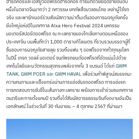
ฮาร์ดคอร์และเอสยูวีออฟโรดฮาร์ดคอร์ การันตีด้วยยอดขายอันดับ
หนึ่งในตลาดจีนมากว่า 2 ทศวรรษ ยกทัพสื่อมวลชนไทย เหล่าผู้ใช้รถ
จริง และพาร์ทเนอร์ร่วมสัมผัสความน่าตื่นเต้นของการผจญภัยครั้ง
ยิ่งใหญ่แห่งปีในเทศกาล Alxa Hero Festival 2024 มหกรรม
มอเตอร์สปอร์ตออฟโรด ณ ทะเลทรายมองโกเลียทางตอนเหนือของ
ประเทศจีน บนพื้นที่กว่า 1,000 ตารางกิโลเมตร ที่รวบรวมบรรดาผู้ที่
ชื่นชอบการผจญภัยสายลุย รวมถึงแฟน ๆ ออฟโรดจากทั่วทุกมุมโลก
ในปีนี้ เกรท วอลล์ มอเตอร์ ขนทัพรถยนต์ออฟโรดที่อัดแน่นไปด้วย
เทคโนโลยีและนวัตกรรมสุดทรงพลังจากทั้ง 3 แบรนด์ ได้แก่
GWM
TANK, GWM POER และ GWM HAVAL
เพื่อร่วมท้าพิสูจน์สมรรถนะ
ความทนทานและแข็งแกร่งผ่านการแข่งขันรถออฟโรด การแข่งรถ
การทดสอบการขับขี่ในเส้นทางทะเลทราย พร้อมการเข้าร่วมชมเทศกาล
ดนตรีและการตั้งแคมป์ รวมถึงได้สัมผัสอารยธรรมจีนที่งดงามอันเป็น
เอกลักษณ์ ในช่วงวันที่ 30 กันยายน – 4 ตุลาคม 2567 ที่ผ่านมา