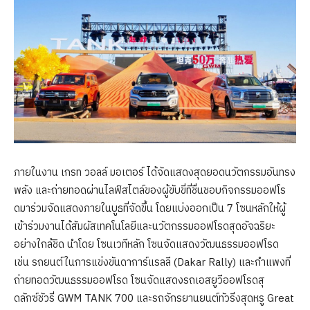
ภายในงาน เกรท วอลล์ มอเตอร์ ได้จัดแสดงสุดยอดนวัตกรรมอันทรง
พลัง และถ่ายทอดผ่านไลฟ์สไตล์ของผู้ขับขี่ที่ชื่นชอบกิจกรรมออฟโร
ดมาร่วมจัดแสดงภายในบูธที่จัดขึ้น โดยแบ่งออกเป็น 7 โซนหลักให้ผู้
เข้าร่วมงานได้สัมผัสเทคโนโลยีและนวัตกรรมออฟโรดสุดอัจฉริยะ
อย่างใกล้ชิด นำโดย โซนเวทีหลัก โซนจัดแสดงวัฒนธรรมออฟโรด
เช่น รถยนต์ในการแข่งขันดาการ์แรลลี (Dakar Rally) และกำแพงที่
ถ่ายทอดวัฒนธรรมออฟโรด โซนจัดแสดงรถเอสยูวีออฟโรดสุ
ดลักซ์ชัวรี่ GWM TANK 700 และรถจักรยานยนต์ทัวริ่งสุดหรู Great