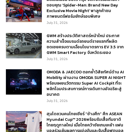
ขอบคุณ ‘Spider-Man: Brand New Day
Exclusive Movie Night’ พาลูกค้าชม
ภาพยนตร์ฟอร์มยักษ์รอบพิเศษ
July 31, 2026
GWM สร้างประวัติศาสตร์หน้าใหม่ ประกาศ
ความสำเร็จแบรนด์รถยนต์รายแรกที่ผลิต
ชดเชยครบตามเงื่อนไขมาตรการ EV 3.5 จาก
GWM Smart Factory จังหวัดระยอง
July 31, 2026
OMODA & JAECOO ตอกย้ำวิสัยทัศน์ด้าน AI
Mobility ผ่านงาน OMODA SUPER AI NIGHT
พร้อมเผยนวัตกรรม Super AI Cockpit ที่จะ
พลิกโฉมประสบการณ์การเดินทางอัจฉริยะสู่
อนาคต
July 31, 2026
ฮุนไดชวนคนไทยเชียร์ “ช้างศึก” ศึก ASEAN
Hyundai Cup™ 2026พร้อมรับเสื้อทีมชาติ
ไทยฤดูกาลใหม่ เมื่อไทยคว้าชัยเกมเหย้า แฟน
บอลร่วมลุ้นผลการแข่งขันและรับเสื้อฟุตบอล