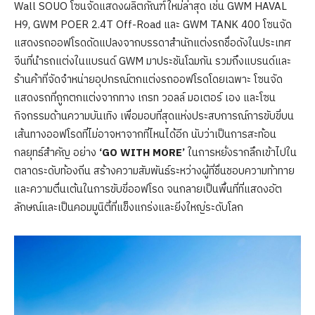
Wall SOUO โซนจัดแสดงผลิตภัณฑ์ใหม่ล่าสุด เช่น GWM HAVAL
H9, GWM POER 2.4T Off-Road และ GWM TANK 400 โซนจัด
แสดงรถออฟโรดดัดแปลงจากบรรดาสำนักแต่งรถชื่อดังในประเทศ
จีนที่นำรถแต่งในแบรนด์ GWM มาประชันโฉมกัน รวมถึงแบรนด์และ
ร้านค้าที่จัดจำหน่ายอุปกรณ์ตกแต่งรถออฟโรดโดยเฉพาะ โซนจัด
แสดงรถที่ถูกตกแต่งจากทาง เกรท วอลล์ มอเตอร์ เอง และโซน
กิจกรรมด้านความบันเทิง เพื่อมอบที่สุดแห่งประสบการณ์การขับขี่บน
เส้นทางออฟโรดที่ไม่อาจหาจากที่ไหนได้อีก นับว่าเป็นการสะท้อน
กลยุทธ์สำคัญ อย่าง
‘GO WITH MORE’
ในการหยั่งรากลึกเข้าไปใน
ตลาดระดับท้องถิ่น สร้างความสัมพันธ์ระหว่างผู้ที่ชื่นชอบความท้าทาย
และความตื่นเต้นในการขับขี่ออฟโรด จนกลายเป็นพื้นที่ที่แสดงอัต
ลักษณ์และเป็นคอมมูนิตี้ที่แข็งแกร่งและยิ่งใหญ่ระดับโลก