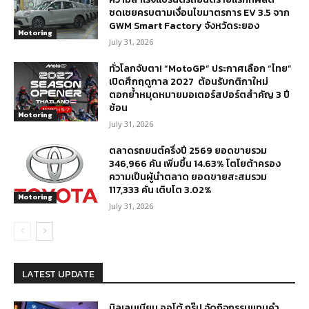
ชดเชยครบตามเงื่อนไขมาตรการ EV 3.5 จาก
GWM Smart Factory จังหวัดระยอง
Motoring
July 31, 2026
ทั่วโลกจับตา! “MotoGP” ประกาศเลือก “ไทย”
เปิดศึกฤดูกาล 2027 ต้อนรับกติกาใหม่
ตอกย้ำหมุดหมายมอเตอร์สปอร์ตสำคัญ 3 ปี
ซ้อน
Motoring
July 31, 2026
ตลาดรถยนต์ครึ่งปี 2569 ยอดขายรวม
346,966 คัน เพิ่มขึ้น 14.63% โตโยต้าครอง
ความเป็นผู้นำตลาด ยอดขายสะสมรวม
117,333 คัน เติบโต 3.02%
Motoring
July 31, 2026
LATEST UPDATE
มิลเลนเนียม ออโต้ กรุ๊ป จัดกิจกรรมแทนคำ