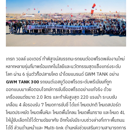
เกรท วอลล์ มอเตอร์ ท้าพิสูจน์สมรรถนะรถยนต์ออฟโรดพลังงานใหม่
หลากหลายรุ่นที่มาพร้อมเทคโนโลยีและนวัตกรรมสุดแข็งแกร่งระดับ
โลก ผ่าน 6 รุ่นตัวท็อปสายโหด นำโดยแบรนด์ GWM TANK อย่าง
GWM TANK 300
รถยนต์เอสยูวีออฟโรดระดับพรีเมียมที่ถูก
ออกแบบมาเพื่อตอบโจทย์การขับขี่ออฟโรดอย่างแท้จริง ด้วย
เครื่องยนต์ขนาด 2.0 ลิตร และกำลังสูงสุด 220 แรงม้า ระบบขับ
เคลื่อน 4 ล้อรองรับ 7 โหมดการขับขี่ ได้แก่ โหมดปกติ โหมดสปอร์ต
โหมดประหยัด โหมดพื้นหิมะ โหมดพื้นโคลน โหมดพื้นทราย และโหมด 4L
ให้ผู้ขับเลือกใช้ได้ตามอัธยาศัย อีกทั้งยังมีระบบช่วงล่างที่เกาะพื้นถนน
ได้ดี ส่วนด้านหน้าและ Multi-link ด้านหลังช่วยเสริมความสามารถการ