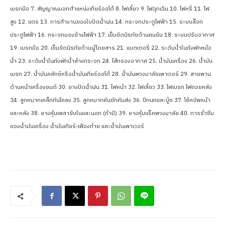
เบรกมือ 7. สัญญาณบอกตำแหน่งเกียร์ออโต้ 8. ไฟเลี้ยว 9. ไฟฉุกเฉิน 10. ไฟหรี่ 11. ไฟ
สูง 12. แตร 13. การทำงานของใบปัดน้ำฝน 14. กระจกประตูไฟฟ้า 15. ระบบล็อก
ประตูไฟฟ้า 16. กระจกมองข้างไฟฟ้า 17. เข็มขัดนิรภัยด้านคนขับ 18. ระบบปรับอากาศ
19. เบรกมือ 20. เข็มขัดนิรภัยด้านผู้โดยสาร 21. แบตเตอรี่ 22. ระดับน้ำในถังพักหม้อ
น้ำ 23. ระดับน้ำในถังพักน้ำล้างกระจก 24. ไส้กรองอากาศ 25. น้ำมันเครื่อง 26. น้ำมัน
เบรก 27. น้ำมันคลัทช์หรือน้ำมันเกียร์ออโต้ 28. น้ำมันพวงมาลัยเพาเวอร์ 29. สายพาน
ด้านหน้าเครื่องยนต์ 30. ยางปัดน้ำฝน 31. ไฟหน้า 32. ไฟเลี้ยว 33. ไฟเบรก ไฟถอยหลัง
34. ลูกหมากเหล็กกันโคลง 35. ลูกหมากคันชักคันส่ง 36. ปีกนกและบู๊ช 37. โช้คอัพหน้า
และหลัง 38. ยางหุ้มเพลาขับในและนอก (ถ้ามี) 39. ยางหุ้มแร็คพวงมาลัย 40. การรั่วซึม
ของน้ำมันเครื่อง น้ำมันเกียร์-เฟืองท้าย และน้ำมันเพาเวอร์