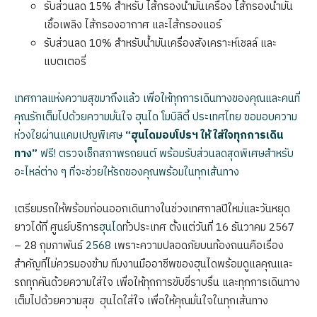
รับส่วนลด 15% สำหรับ ไส้กรองน้ำมันเครื่อง ไส้กรองน้ำมัน
เชื้อเพลิง ไส้กรองอากาศ และไส้กรองแอร์
รับส่วนลด 10% สำหรับน้ำมันเครื่องสังเคราะห์เชลล์ และ
แบตเตอรี่
เทศกาลแห่งความสุขมาถึงแล้ว เพื่อให้ทุกการเดินทางของคุณและคนที่
คุณรักเต็มไปด้วยความมั่นใจ ฮุนได โมบิลิตี้ ประเทศไทย ขอมอบความ
ห่วงใยผ่านแคมเปญพิเศษ
“ฮุนไดมอบโปรฯ ให้ ใส่ใจทุกการเดิน
ทาง”
ฟรี! ตรวจเช็กสภาพรถยนต์ พร้อมรับส่วนลดสุดพิเศษสำหรับ
อะไหล่ต่าง ๆ ที่จะช่วยให้รถของคุณพร้อมในทุกเส้นทาง
เตรียมรถให้พร้อมก่อนออกเดินทางในช่วงเทศกาลปีใหม่และวันหยุด
ยาวได้ที่ ศูนย์บริการ
ฮุนได
ทั่วประเทศ ตั้งแต่วันที่ 16 ธันวาคม 2567
– 28 กุมภาพันธ์
2568
เพราะความปลอดภัยบนท้องถนนคือเรื่อง
สำคัญที่ไม่ควรมองข้าม ทีมงานมืออาชีพของฮุนไดพร้อมดูแลคุณและ
รถทุกคันด้วยความใส่ใจ เพื่อให้ทุกการขับขี่ราบรื่น และทุกการเดินทาง
เต็มไปด้วยความสุข ฮุนไดใส่ใจ เพื่อให้คุณมั่นใจในทุกเส้นทาง