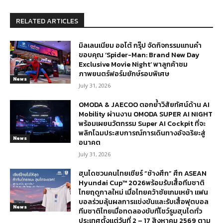
RELATED ARTICLES
มิลเลนเนียม ออโต้ กรุ๊ป จัดกิจกรรมแทนคำ
ขอบคุณ ‘Spider-Man: Brand New Day
Exclusive Movie Night’ พาลูกค้าชม
ภาพยนตร์ฟอร์มยักษ์รอบพิเศษ
News
July 31, 2026
OMODA & JAECOO ตอกย้ำวิสัยทัศน์ด้าน AI
Mobility ผ่านงาน OMODA SUPER AI NIGHT
พร้อมเผยนวัตกรรม Super AI Cockpit ที่จะ
พลิกโฉมประสบการณ์การเดินทางอัจฉริยะสู่
News
อนาคต
July 31, 2026
ฮุนไดชวนคนไทยเชียร์ “ช้างศึก” ศึก ASEAN
Hyundai Cup™ 2026พร้อมรับเสื้อทีมชาติ
ไทยฤดูกาลใหม่ เมื่อไทยคว้าชัยเกมเหย้า แฟน
บอลร่วมลุ้นผลการแข่งขันและรับเสื้อฟุตบอล
News
ทีมชาติไทยเมื่อทดลองขับที่โชว์รูมฮุนไดทั่ว
ประเทศตั้งแต่วันที่ 2 – 17 สิงหาคม 2569 ตาม