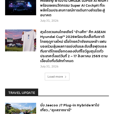
Mobility ผ่านงาน OMODA SUPER AI NIGHT
พร้อมเผยนวัตกรรม Super AI Cockpit ที่จะ
พลิกโฉมประสบการณ์การเดินทางอัจฉริยะสู่
อนาคต
July 31, 2026
ฮุนไดชวนคนไทยเชียร์ “ช้างศึก” ศึก ASEAN
Hyundai Cup™ 2026พร้อมรับเสื้อทีมชาติ
ไทยฤดูกาลใหม่ เมื่อไทยคว้าชัยเกมเหย้า แฟน
บอลร่วมลุ้นผลการแข่งขันและรับเสื้อฟุตบอล
ทีมชาติไทยเมื่อทดลองขับที่โชว์รูมฮุนไดทั่ว
ประเทศตั้งแต่วันที่ 2 – 17 สิงหาคม 2569 ตาม
เงื่อนไขที่บริษัทกำหนด
July 31, 2026
Load more
TRAVEL UPDATE
นั่ง Jaecoo J7 Plug-in Hybride พาไป
เที่ยว…”อุบลราชธานี”