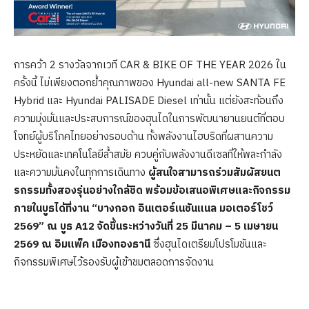
การคว้า 2 รางวัลจากเวที CAR & BIKE OF THE YEAR 2026 ใน
ครั้งนี้ ไม่เพียงตอกย้ำคุณภาพของ Hyundai all-new SANTA FE
Hybrid และ Hyundai PALISADE Diesel เท่านั้น แต่ยังสะท้อนถึง
ความมุ่งมั่นและประสบการณ์ของฮุนไดในการพัฒนายานยนต์ที่ตอบ
โจทย์ผู้บริโภคไทยอย่างรอบด้าน ทั้งพลังงานไฮบริดที่ผสานความ
ประหยัดและเทคโนโลยีล้ำสมัย ควบคู่กับพลังงานดีเซลที่ให้พละกำลัง
และความมั่นคงในทุกการเดินทาง
ผู้สนใจสามารถร่วมสัมผัสยนต
รกรรมทั้งสองรุ่นอย่างใกล้ชิด พร้อมข้อเสนอพิเศษและกิจกรรม
ภายในบูธได้ที่งาน
“บางกอก อินเตอร์เนชันแนล มอเตอร์โชว์
2569” ณ บูธ A12
จัดขึ้นระหว่างวันที่
25 มีนาคม – 5 เมษายน
2569 ณ อิมแพ็ค เมืองทองธานี
ซึ่งฮุนไดเตรียมโปรโมชันและ
กิจกรรมพิเศษไว้รองรับผู้เข้าชมตลอดการจัดงาน