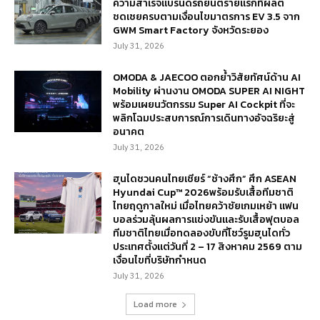
ความสำเร็จแบรนด์รถยนต์รายแรกที่ผลิต
ชดเชยครบตามเงื่อนไขมาตรการ EV 3.5 จาก
GWM Smart Factory จังหวัดระยอง
July 31, 2026
OMODA & JAECOO ตอกย้ำวิสัยทัศน์ด้าน AI
Mobility ผ่านงาน OMODA SUPER AI NIGHT
พร้อมเผยนวัตกรรม Super AI Cockpit ที่จะ
พลิกโฉมประสบการณ์การเดินทางอัจฉริยะสู่
อนาคต
July 31, 2026
ฮุนไดชวนคนไทยเชียร์ “ช้างศึก” ศึก ASEAN
Hyundai Cup™ 2026พร้อมรับเสื้อทีมชาติ
ไทยฤดูกาลใหม่ เมื่อไทยคว้าชัยเกมเหย้า แฟน
บอลร่วมลุ้นผลการแข่งขันและรับเสื้อฟุตบอล
ทีมชาติไทยเมื่อทดลองขับที่โชว์รูมฮุนไดทั่ว
ประเทศตั้งแต่วันที่ 2 – 17 สิงหาคม 2569 ตาม
เงื่อนไขที่บริษัทกำหนด
July 31, 2026
Load more