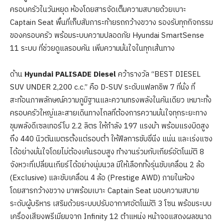
ครอบครัวในวันหยุด ห้องโดยสารจัดเต็มความสบายด้วยเบาะ
Captain Seat พื้นที่เก็บสัมภาระท้ายรถกว้างขวาง รองรับทุกกิจกรรม
ของครอบครัว พร้อมระบบความปลอดภัย Hyundai SmartSense
11 ระบบ ที่ช่วยดูแลรอบคัน เพิ่มความมั่นใจในทุกเส้นทาง
ด้าน
Hyundai PALISADE Diesel
คว้ารางวัล “BEST DIESEL
SUV UNDER 2,200 c.c.” คือ D-SUV ระดับแฟลกชิพ 7 ที่นั่ง ที่
สะท้อนภาพลักษณ์ความภูมิฐานและความทรงพลังในคันเดียว เหมาะทั้ง
ครอบครัวใหญ่และสายเดินทางไกลที่ต้องการความมั่นใจทุกระยะทาง
ขุมพลังดีเซลเทอร์โบ 2.2 ลิตร ให้กำลัง 197 แรงม้า พร้อมแรงบิดสูง
ถึง 440 นิวตันเมตรตั้งแต่รอบต่ำ ให้ฟีลการขับขี่นิ่ง แน่น และเร่งแซง
ได้อย่างมั่นใจโดยไม่ต้องเค้นรอบสูง ทำงานร่วมกับเกียร์อัตโนมัติ 8
จังหวะที่เปลี่ยนเกียร์ได้อย่างนุ่มนวล มีให้เลือกทั้งรุ่นขับเคลื่อน 2 ล้อ
(Exclusive) และขับเคลื่อน 4 ล้อ (Prestige AWD) ภายในห้อง
โดยสารกว้างขวาง มาพร้อมเบาะ Captain Seat มอบความสบาย
ระดับผู้บริหาร เสริมด้วยระบบปรับอากาศอัตโนมัติ 3 โซน พร้อมระบบ
เครื่องเสียงพรีเมียมจาก Infinity 12 ตำแหน่ง หน้าจอแสดงผลขนาด