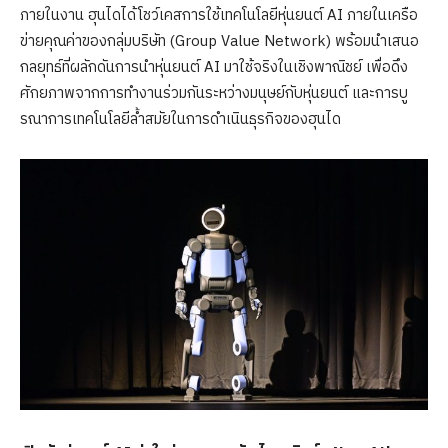
ภายในงาน ฮุนไดได้โชว์เคสการใช้เทคโนโลยีหุ่นยนต์ AI ภายในเครือ
ข่ายคุณค่าของกลุ่มบริษัท (Group Value Network) พร้อมนำเสนอ
กลยุทธ์ที่ผลักดันการนำหุ่นยนต์ AI มาใช้จริงในเชิงพาณิชย์ เพื่อดึง
ศักยภาพจากการทำงานร่วมกันระหว่างมนุษย์กับหุ่นยนต์ และการบู
รณาการเทคโนโลยีล้ำสมัยในการดำเนินธุรกิจของฮุนได