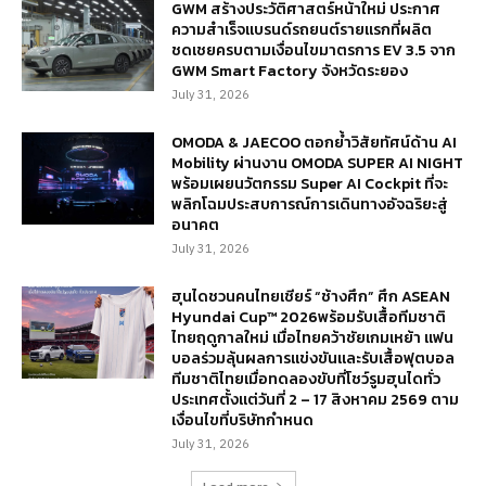
GWM สร้างประวัติศาสตร์หน้าใหม่ ประกาศ
ความสำเร็จแบรนด์รถยนต์รายแรกที่ผลิต
ชดเชยครบตามเงื่อนไขมาตรการ EV 3.5 จาก
GWM Smart Factory จังหวัดระยอง
July 31, 2026
OMODA & JAECOO ตอกย้ำวิสัยทัศน์ด้าน AI
Mobility ผ่านงาน OMODA SUPER AI NIGHT
พร้อมเผยนวัตกรรม Super AI Cockpit ที่จะ
พลิกโฉมประสบการณ์การเดินทางอัจฉริยะสู่
อนาคต
July 31, 2026
ฮุนไดชวนคนไทยเชียร์ “ช้างศึก” ศึก ASEAN
Hyundai Cup™ 2026พร้อมรับเสื้อทีมชาติ
ไทยฤดูกาลใหม่ เมื่อไทยคว้าชัยเกมเหย้า แฟน
บอลร่วมลุ้นผลการแข่งขันและรับเสื้อฟุตบอล
ทีมชาติไทยเมื่อทดลองขับที่โชว์รูมฮุนไดทั่ว
ประเทศตั้งแต่วันที่ 2 – 17 สิงหาคม 2569 ตาม
เงื่อนไขที่บริษัทกำหนด
July 31, 2026