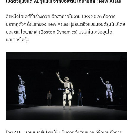
เปิดตัวหุ่นยนต์
AI รุ่นใหม่ จากบอสตัน ไดนามิกส์ : New Atlas
อีกหนึ่งไฮไลต์ที่สร้างความฮือฮาภายในงาน CES 2026 คือการ
ปรากฏตัวครั้งแรกของ new Atlas หุ่นยนต์ฮิวแมนนอยด์รุ่นใหม่โดย
บอสตัน ไดนามิกส์ (Boston Dynamics) บริษัทในเครือฮุนได
มอเตอร์ กรุ๊ป
โดย Atlas เจนเนเรชั่นใหม่นี้นับเป็นการส่งสัญญาณที่ชัดเจนถึงการ