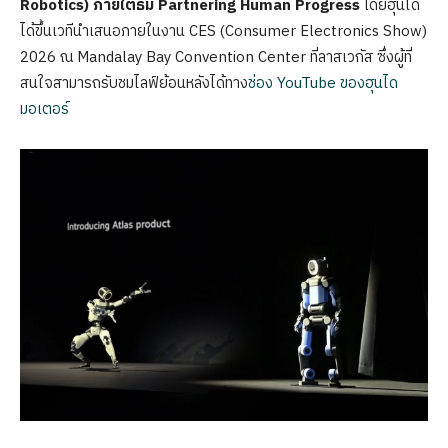
Robotics) ภายใต้ธีม Partnering Human Progress
โดยฮุนได
ได้ขึ้นเวทีนำเสนอภายในงาน CES (Consumer Electronics Show)
2026 ณ Mandalay Bay Convention Center ที่ลาสเวกัส ซึ่งผู้ที่
สนใจสามารถรับชมไลฟ์ย้อนหลังได้ทาง
ช่อง YouTube ของฮุนได
มอเตอร์