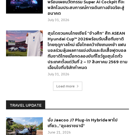
พร้อมเผยนวัตกรรม Super AI Cockpit ที่จะ
พลิกโฉมประสบการณ์การเดินทางอัจฉริยะสู่
อนาคต
July 31, 2026
ฮุนไดชวนคนไทยเชียร์ “ช้างศึก” ศึก ASEAN
Hyundai Cup™ 2026พร้อมรับเสื้อทีมชาติ
ไทยฤดูกาลใหม่ เมื่อไทยคว้าชัยเกมเหย้า แฟน
บอลร่วมลุ้นผลการแข่งขันและรับเสื้อฟุตบอล
ทีมชาติไทยเมื่อทดลองขับที่โชว์รูมฮุนไดทั่ว
ประเทศตั้งแต่วันที่ 2 – 17 สิงหาคม 2569 ตาม
เงื่อนไขที่บริษัทกำหนด
July 31, 2026
Load more
TRAVEL UPDATE
นั่ง Jaecoo J7 Plug-in Hybride พาไป
เที่ยว…”อุบลราชธานี”
June 21, 2026