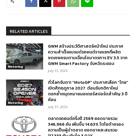
RELATED ARTICLES
GWM สร้างประวัติศาสตร์หน้าใหม่ ประกาศ
ความสำเร็จแบรนด์รถยนต์รายแรกที่ผลิต
ชดเชยครบตามเงื่อนไขมาตรการ EV 3.5 จาก
GWM Smart Factory จังหวัดระยอง
Motoring
July 31, 2026
ทั่วโลกจับตา! “MotoGP” ประกาศเลือก “ไทย”
เปิดศึกฤดูกาล 2027 ต้อนรับกติกาใหม่
ตอกย้ำหมุดหมายมอเตอร์สปอร์ตสำคัญ 3 ปี
ซ้อน
Motoring
July 31, 2026
ตลาดรถยนต์ครึ่งปี 2569 ยอดขายรวม
346,966 คัน เพิ่มขึ้น 14.63% โตโยต้าครอง
ความเป็นผู้นำตลาด ยอดขายสะสมรวม
117,333 คัน เติบโต 3.02%