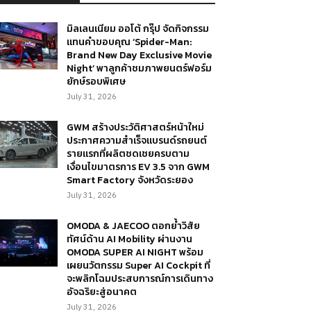
มิลเลนเนียม ออโต้ กรุ๊ป จัดกิจกรรม
แทนคำขอบคุณ ‘Spider-Man:
Brand New Day Exclusive Movie
Night’ พาลูกค้าชมภาพยนตร์ฟอร์ม
ยักษ์รอบพิเศษ
July 31, 2026
GWM สร้างประวัติศาสตร์หน้าใหม่
ประกาศความสำเร็จแบรนด์รถยนต์
รายแรกที่ผลิตชดเชยครบตาม
เงื่อนไขมาตรการ EV 3.5 จาก GWM
Smart Factory จังหวัดระยอง
July 31, 2026
OMODA & JAECOO ตอกย้ำวิสัย
ทัศน์ด้าน AI Mobility ผ่านงาน
OMODA SUPER AI NIGHT พร้อม
เผยนวัตกรรม Super AI Cockpit ที่
จะพลิกโฉมประสบการณ์การเดินทาง
อัจฉริยะสู่อนาคต
July 31, 2026