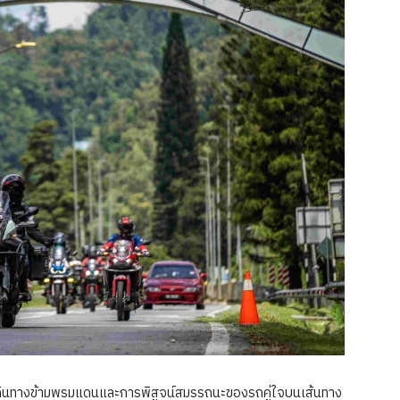
ินทางข้ามพรมแดนและการพิสูจน์สมรรถนะของรถคู่ใจบนเส้นทาง