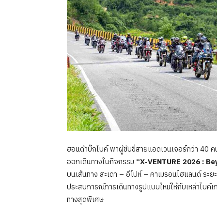
ฮอนด้าบิ๊กไบค์ พาผู้ขับขี่สายแอดเวนเจอร์กว่า 4
ออกเดินทางในกิจกรรม
“
X-VENTURE
2026 :
Be
บนเส้นทาง สะเดา – อีโปห์ – คาเมรอนไฮแลนด์ ระยะเวล
ประสบการณ์การเดินทางรูปแบบใหม่ให้กับเหล่าไบค์เก
ทางสุดพิเศษ