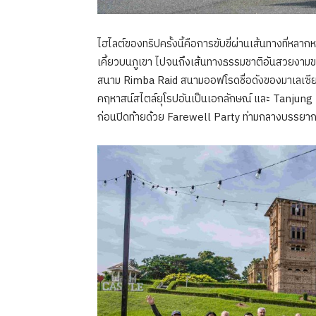
ไฮไลต์ของทริปครั้งนี้คือการขับขี่ผ่านเส้นทางที่ห
เคี้ยวบนภูเขา ไปจนถึงเส้นทางธรรมชาติอันสวยงา
สนาม Rimba Raid สนามออฟโรดชื่อดังของมาเลเซีย แ
คฤหาสน์สไตล์ยุโรปอันเป็นเอกลักษณ์ และ Tanjung 
ก่อนปิดท้ายด้วย Farewell Party ท่ามกลางบรร