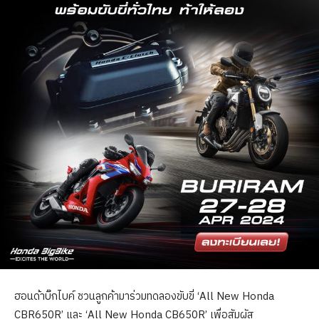
ฮอนด้าบิ๊กไบค์ ชวนลูกค้ามาร่วมทดลองขับขี่ ‘All New Honda
CBR650R’ และ ‘All New Honda CB650R’ เพื่อสัมผัส