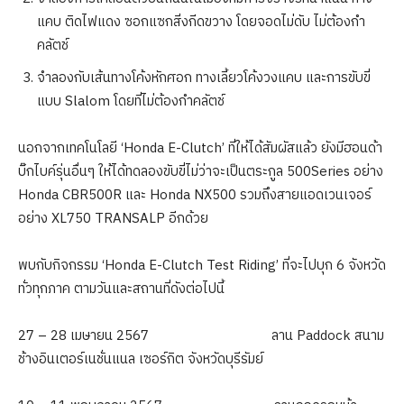
แคบ ติดไฟแดง ซอกแซกสิ่งกีดขวาง โดยจอดไม่ดับ ไม่ต้องกำ
คลัตช์
จำลองกับเส้นทางโค้งหักศอก ทางเลี้ยวโค้งวงแคบ และการขับขี่
แบบ Slalom โดยที่ไม่ต้องกำคลัตช์
นอกจากเทคโนโลยี ‘Honda E-Clutch’ ที่ให้ได้สัมผัสแล้ว ยังมีฮอนด้า
บิ๊กไบค์รุ่นอื่นๆ ให้ได้ทดลองขับขี่ไม่ว่าจะเป็นตระกูล 500Series อย่าง
Honda CBR500R และ Honda NX500 รวมถึงสายแอดเวนเจอร์
อย่าง XL750 TRANSALP อีกด้วย
พบกับกิจกรรม ‘Honda E-Clutch Test Riding’ ที่จะไปบุก 6 จังหวัด
ทั่วทุกภาค ตามวันและสถานที่ดังต่อไปนี้
27 – 28 เมษายน 2567 ลาน Paddock สนาม
ช้างอินเตอร์เนชั่นแนล เซอร์กิต จังหวัดบุรีรัมย์