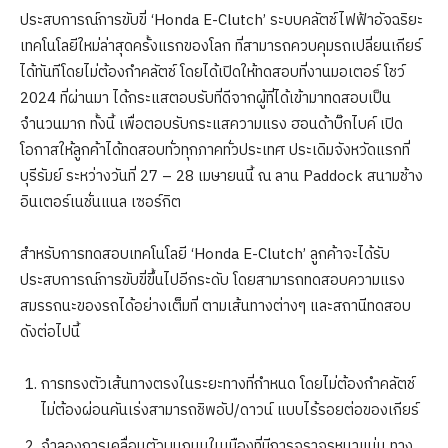
ประสบการณ์การขับขี่ ‘Honda E-Clutch’ ระบบคลัตช์ไฟฟ้าอัจฉริยะ
เทคโนโลยีใหม่ล่าสุดครั้งแรกของโลก ที่สามารถควบคุมรถเปลี่ยนเกียร์
ได้ทันทีโดยไม่ต้องกำคลัตช์ โดยได้เปิดให้ทดสอบที่งานมอเตอร์ โชว์
2024 ที่ผ่านมา ได้กระแสตอบรับที่ดีจากผู้ที่ได้เข้ามาทดสอบเป็น
จำนวนมาก ทั้งนี้ เพื่อตอบรับกระแสความแรง ฮอนด้าบิ๊กไบค์ เปิด
โอกาสให้ลูกค้าได้ทดสอบทั่วทุกภาคทั่วประเทศ ประเดิมจังหวัดแรกที่
บุรีรัมย์ ระหว่างวันที่ 27 – 28 เมษายนนี้ ณ ลาน Paddock สนามช้าง
อินเตอร์เนชั่นแนล เซอร์กิต
สำหรับการทดสอบเทคโนโลยี ‘Honda E-Clutch’ ลูกค้าจะได้รับ
ประสบการณ์การขับขี่ขึ้นไปอีกระดับ โดยสามารถทดสอบความแรง
สมรรถนะของรถได้อย่างเต็มที่ ตามเส้นทางต่างๆ และสถานีทดสอบ
ดังต่อไปนี้
การทรงตัวเส้นทางตรงในระยะทางที่กำหนด โดยไม่ต้องกำคลัตช์
ไม่ต้องผ่อนคันเร่งสามารถชิพอัป/ดาวน์ แบบไร้รอยต่อของเกียร์
จำลองการเคลื่อนตัวบนถนนในเมืองที่มีการจราจรหนาแน่น ทาง