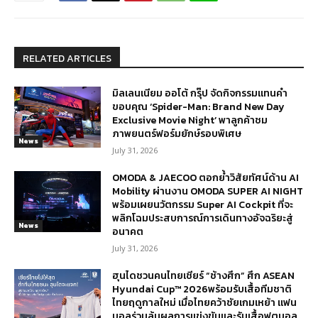
RELATED ARTICLES
มิลเลนเนียม ออโต้ กรุ๊ป จัดกิจกรรมแทนคำ
ขอบคุณ ‘Spider-Man: Brand New Day
Exclusive Movie Night’ พาลูกค้าชม
ภาพยนตร์ฟอร์มยักษ์รอบพิเศษ
News
July 31, 2026
OMODA & JAECOO ตอกย้ำวิสัยทัศน์ด้าน AI
Mobility ผ่านงาน OMODA SUPER AI NIGHT
พร้อมเผยนวัตกรรม Super AI Cockpit ที่จะ
พลิกโฉมประสบการณ์การเดินทางอัจฉริยะสู่
News
อนาคต
July 31, 2026
ฮุนไดชวนคนไทยเชียร์ “ช้างศึก” ศึก ASEAN
Hyundai Cup™ 2026พร้อมรับเสื้อทีมชาติ
ไทยฤดูกาลใหม่ เมื่อไทยคว้าชัยเกมเหย้า แฟน
บอลร่วมลุ้นผลการแข่งขันและรับเสื้อฟุตบอล