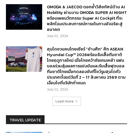
OMODA & JAECOO ตอกย้ำวิสัยทัศน์ด้าน AI
Mobility ผ่านงาน OMODA SUPER AI NIGHT
พร้อมเผยนวัตกรรม Super AI Cockpit ที่จะ
พลิกโฉมประสบการณ์การเดินทางอัจฉริยะสู่
อนาคต
July 31, 2026
ฮุนไดชวนคนไทยเชียร์ “ช้างศึก” ศึก ASEAN
Hyundai Cup™ 2026พร้อมรับเสื้อทีมชาติ
ไทยฤดูกาลใหม่ เมื่อไทยคว้าชัยเกมเหย้า แฟน
บอลร่วมลุ้นผลการแข่งขันและรับเสื้อฟุตบอล
ทีมชาติไทยเมื่อทดลองขับที่โชว์รูมฮุนไดทั่ว
ประเทศตั้งแต่วันที่ 2 – 17 สิงหาคม 2569 ตาม
เงื่อนไขที่บริษัทกำหนด
July 31, 2026
Load more
TRAVEL UPDATE