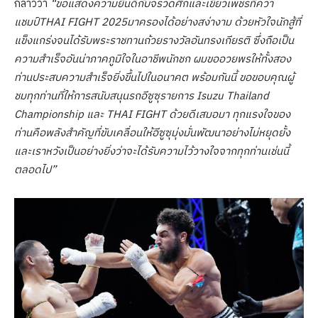
กล่าวว่า
“ขอแสดงความยินดีกับจรวดศึกและเขี้ยวเพชรที่คว้า
แชมป์THAI FIGHT 2025มาครองได้อย่างสง่างาม ด้วยหัวใจนักสู้ที่
แข็งแกร่งจนได้รับพระราชทานถ้วยรางวัลอันทรงเกียรติ ซึ่งถือเป็น
ความสำเร็จอันน่าภาคภูมิใจในอาชีพนักชก ผมขออวยพรให้ทั้งสอง
ท่านประสบความสำเร็จยิ่งขึ้นไปในอนาคต พร้อมกันนี้ ขอขอบคุณผู้
ชมทุกท่านที่ให้การสนับสนุนรถอีซูซุรายการ Isuzu Thailand
Championship และ THAI FIGHT ด้วยดีเสมอมา ทุกแรงใจของ
ท่านคือพลังสำคัญที่ขับเคลื่อนให้อีซูซุมุ่งมั่นพัฒนาอย่างไม่หยุดยั้ง
และเราหวังเป็นอย่างยิ่งว่าจะได้รับความไว้วางใจจากทุกท่านเช่นนี้
ตลอดไป”