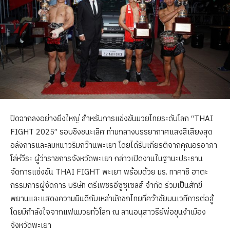
ปิดฉากลงอย่างยิ่งใหญ่ สำหรับการแข่งขันมวยไทยระดับโลก “THAI
FIGHT 2025” รอบชิงชนะเลิศ ท่ามกลางบรรยากาศแสงสีเสียงสุด
อลังการและลมหนาวริมกว๊านพะเยา โดยได้รับเกียรติจากคุณอรอาภา
โล่ห์วีระ ผู้ว่าราชการจังหวัดพะเยา กล่าวเปิดงานในฐานะประธาน
จัดการแข่งขัน THAI FIGHT พะเยา พร้อมด้วย มร. ทาคาชิ ฮาตะ
กรรมการผู้จัดการ บริษัท ตรีเพชรอีซูซุเซลส์ จำกัด ร่วมเป็นสักขี
พยานและแสดงความยินดีกับเหล่านักชกไทยที่คว้าชัยบนเวทีการต่อสู้
โดยมีกำลังใจจากแฟนมวยทั่วโลก ณ ลานอนุสาวรีย์พ่อขุนงำเมือง
จังหวัดพะเยา