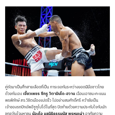
คู่ถัดมาเป็นศึกสายเลือดที่เป็น การเจอกันระหว่างยอดฝีมือชาวไทย
ด้วยกันเอง
เขี้ยวเพชร ซีทรู วิตามินโด-ฮวาน
เฉือนเอาชนะคะแนน
พรพิทักษ์ สจ.วิชิตเมืองแปดริ้ว ไปอย่างสมศักดิ์ศรี คว้าชัยเป็น
เจ้าของรถปิกอัพอีซูซุไปได้ในที่สุด ปิดท้ายด้วยความประทับใจกับนัก
ชกขวัญใจมหาชน
น้องโอ มูลนิธิธรรมนัส พรหมเผ่า
อาศัยความ