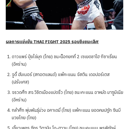
ผลการแข่งขัน
THAI FIGHT 2025 รอบชิงชนะเลิศ
ดาวแพร่ ปุ๋ยไข่มุก (ไทย) ชนะน็อกยกที่ 2 เซเยดชาโฮ กีซาเรี่ยน
(อิหร่าน)
จูดี้ ฮัมเบอร์ (สกอตแลนด์) แพ้คะแนน จัสติน เดอปอร์เตส
(ฝรั่งเศส)
จรวดศึก สจ.วิชิตเมืองแปดริ้ว (ไทย) ชนะคะแนน อาหมัด มาซูมิเนีย
(อิหร่าน)
กล้าศึก พุ่มพันธุ์ม่วง อคาเดมี่ (ไทย) แพ้คะแนน ยอดคมปฏัก ซินบี
มวยไทย (ไทย)
เขี้ยวเพชร ซีทรู วิตามิน โด-ฮวาน (ไทย) ชนะคะแนน พรพิทักษ์