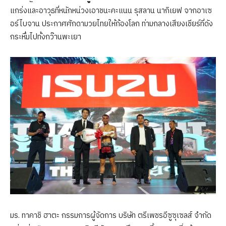
แกร่งและอาวุธที่หนักหน่วงเอาชนะคะแนน รุสลาน นากิเยฟ จากอาเซ
อร์ไบจาน ประกาศศักดามวยไทยให้ก้องโลก ท่ามกลางเสียงเชียร์ที่ดัง
กระหึ่มไปทั้งกว๊านพะเยา
มร. ทาคาชิ ฮาตะ กรรมการผู้จัดการ บริษัท ตรีเพชรอีซูซุเซลส์ จำกัด