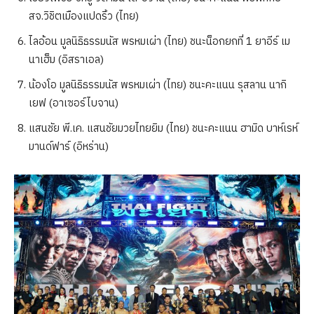
สจ.วิชิตเมืองแปดริ้ว (ไทย)
ไลอ้อน มูลนิธิธรรมนัส พรหมเผ่า (ไทย) ชนะน็อกยกที่ 1 ยาอีร์ เม
นาเฮ็ม (อิสราเอล)
น้องโอ มูลนิธิธรรมนัส พรหมเผ่า (ไทย) ชนะคะแนน รุสลาน นากิ
เยฟ (อาเซอร์ไบจาน)
แสนชัย พี.เค. แสนชัยมวยไทยยิม (ไทย) ชนะคะแนน ฮามิด บาห์เรห์
มานด์ฟาร์ (อิหร่าน)