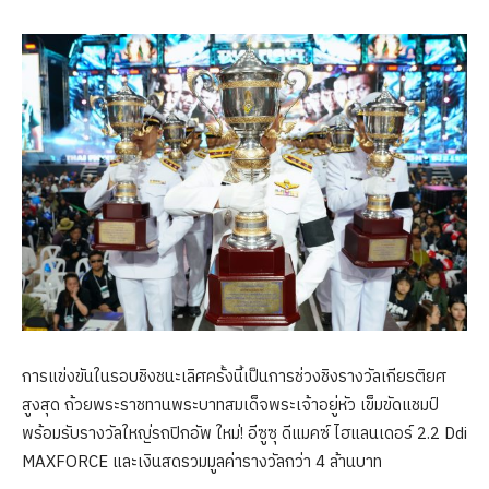
การแข่งขันในรอบชิงชนะเลิศครั้งนี้เป็นการช่วงชิงรางวัลเกียรติยศ
สูงสุด ถ้วยพระราชทานพระบาทสมเด็จพระเจ้าอยู่หัว เข็มขัดแชมป์
พร้อมรับรางวัลใหญ่รถปิกอัพ ใหม่! อีซูซุ ดีแมคซ์ ไฮแลนเดอร์ 2.2 Ddi
MAXFORCE และเงินสดรวมมูลค่ารางวัลกว่า 4 ล้านบาท