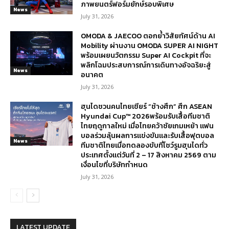
ภาพยนตร์ฟอร์มยักษ์รอบพิเศษ
News
July 31, 2026
OMODA & JAECOO ตอกย้ำวิสัยทัศน์ด้าน AI
Mobility ผ่านงาน OMODA SUPER AI NIGHT
พร้อมเผยนวัตกรรม Super AI Cockpit ที่จะ
พลิกโฉมประสบการณ์การเดินทางอัจฉริยะสู่
News
อนาคต
July 31, 2026
ฮุนไดชวนคนไทยเชียร์ “ช้างศึก” ศึก ASEAN
Hyundai Cup™ 2026พร้อมรับเสื้อทีมชาติ
ไทยฤดูกาลใหม่ เมื่อไทยคว้าชัยเกมเหย้า แฟน
บอลร่วมลุ้นผลการแข่งขันและรับเสื้อฟุตบอล
News
ทีมชาติไทยเมื่อทดลองขับที่โชว์รูมฮุนไดทั่ว
ประเทศตั้งแต่วันที่ 2 – 17 สิงหาคม 2569 ตาม
เงื่อนไขที่บริษัทกำหนด
July 31, 2026
LATEST UPDATE