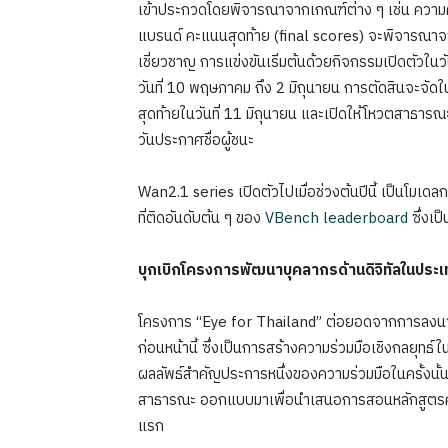
เข้าประกวดโดยพิจารณาจากเกณฑ์ต่าง ๆ เช่น ความคิด
แบรนด์ คะแนนสุดท้าย (final scores) จะพิจาร
เชี่ยวชาญ การแข่งขันเริ่มต้นด้วยกิจกรรมเปิดตัวใน
วันที่ 10 พฤษภาคม ถึง 2 มิถุนายน การตัดสินจะจัด
สุดท้ายในวันที่ 11 มิถุนายน และเปิดให้โหวตสาธารณะ
วันประกาศชื่อผู้ชนะ
Wan2.1 series เปิดตัวไปเมื่อช่วงต้นปีนี้ เป็นโมเด
ที่ติดอันดับต้น ๆ ของ
VBench leaderboard
ซึ่งเป
บุกเบิกโครงการพัฒนาบุคลากรด้านดิจิทัลในประ
โครงการ “Eye for Thailand” ต่อยอดจากการลงนามบ
ก่อนหน้านี้ ซึ่งเป็นการสร้างความร่วมมือเชิงกลยุทธ์
ผลลัพธ์สำคัญประการหนึ่งของความร่วมมือในครั้งนั้น คือ
สาธารณะ ออกแบบมาเพื่อนำเสนอการสอนหลักสูตรคลา
แรก