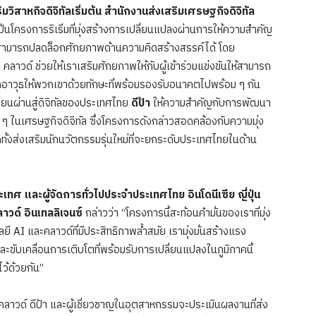
วิสาหกิจดิจิทัลเริ่มต้น สำนักงานส่งเสริมเศรษฐกิจดิจิทัล
ป็นโครงการริเริ่มที่มุ่งสร้างการเปลี่ยนแปลงผ่านการให้ความสำคัญ
่สามารถปลดล็อกศักยภาพด้านความคิดสร้างสรรค์ได้ โดย
คลาวด์ ช่วยให้เราเสริมศักยภาพให้กับผู้เข้าร่วมแข่งขันให้สามารถ
ติดอาวุธให้พวกเขาด้วยทักษะที่พร้อมรองรับอนาคตไปพร้อม ๆ กัน
่ยนผ่านสู่ดิจิทัลของประเทศไทย
ดีป้า
ให้ความสำคัญกับการพัฒนา
 ในเศรษฐกิจดิจิทัล ซึ่งโครงการดังกล่าวสอดคล้องกับความมุ่ง
กทั้งส่งเสริมนักนวัตกรรมรุ่นใหม่ที่จะยกระดับประเทศไทยในด้าน
 และผู้จัดการทั่วไปประจำประเทศไทย อินโดนีเซีย ญี่ปุ่น
าวด์ อินเทลลิเจนซ์
กล่าวว่า “โครงการนี้สะท้อนคำมั่นของเราที่มุ่ง
ี AI และคลาวด์ที่มีประสิทธิภาพล้ำสมัย เรามุ่งมั่นสร้างแรง
 และขับเคลื่อนการเติบโตที่พร้อมรับการเปลี่ยนแปลงในภูมิภาคนี้
้ด้วยกัน”
วด์ ดีป้า และผู้เชี่ยวชาญในอุตสาหกรรมจะประเมินผลงานที่ส่ง