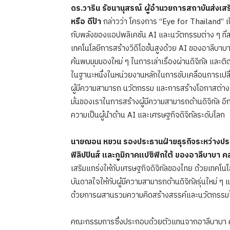
ดร.วาริน รัชนานุสรณ์ ผู้อำนวยการสถาบันส่งเสริม
หรือ ดีป้า
กล่าวว่า โครงการ “Eye for Thailand”
เ
กับพลังของแอปพลิเคชัน AI และนวัตกรรมต่าง ๆ ที
เทคโนโลยีการสร้างวิดีโอขั้นสูงด้วย AI
ของอาลีบาบา 
ค้นพบมุมมองใหม่ ๆ ในการเล่าเรื่องผ่านดิจิทัล และ
ในฐานะหนึ่งในหน่วยงานหลักในการขับเคลื่อนการเปลี
ผู้มีความสามารถ นวัตกรรม และการสร้างโอกาสต่าง ๆ
มั่นของเราในการสร้างผู้มีความสามารถด้านดิจิทัล อี
ความเป็นผู้นำด้าน AI และเศรษฐกิจดิจิทัลระดับโลก
นายฌอน หยวน รองประธานฝ่ายธุรกิจระหว่างประเทศ
ฟิลิปปินส์ และภูมิภาคแปซิฟิกใต้ ของอาลีบาบา คล
เสริมแกร่งให้กับเศรษฐกิจดิจิทัลของไทย ด้วยเทคโนโลย
บันดาลใจให้กับผู้มีความสามารถด้านดิจิทัลรุ่นใหม่ ๆ
ด้วยการผสานรวมความคิดสร้างสรรค์และนวัตกรรมไว
คณะกรรมการซึ่งประกอบด้วยตัวแทนจากอาลีบาบา คลา