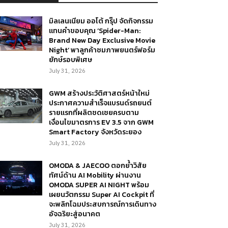
มิลเลนเนียม ออโต้ กรุ๊ป จัดกิจกรรม
แทนคำขอบคุณ ‘Spider-Man:
Brand New Day Exclusive Movie
Night’ พาลูกค้าชมภาพยนตร์ฟอร์ม
ยักษ์รอบพิเศษ
July 31, 2026
GWM สร้างประวัติศาสตร์หน้าใหม่
ประกาศความสำเร็จแบรนด์รถยนต์
รายแรกที่ผลิตชดเชยครบตาม
เงื่อนไขมาตรการ EV 3.5 จาก GWM
Smart Factory จังหวัดระยอง
July 31, 2026
OMODA & JAECOO ตอกย้ำวิสัย
ทัศน์ด้าน AI Mobility ผ่านงาน
OMODA SUPER AI NIGHT พร้อม
เผยนวัตกรรม Super AI Cockpit ที่
จะพลิกโฉมประสบการณ์การเดินทาง
อัจฉริยะสู่อนาคต
July 31, 2026