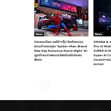
News
News
มิลเลนเนียม ออโต้ กรุ๊ป จัดกิจกรรม
OMODA & JA
แทนคำขอบคุณ ‘Spider-Man: Brand
ด้าน AI Mo
New Day Exclusive Movie Night’ พา
SUPER AI N
ลูกค้าชมภาพยนตร์ฟอร์มยักษ์รอบ
Super AI Co
พิเศษ
ประสบการณ์ก
อนาคต