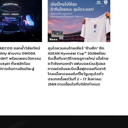
News
ECOO ตอกย้ำวิสัยทัศน์
ฮุนไดชวนคนไทยเชียร์ “ช้างศึก” ศึก
bility ผ่านงาน OMODA
ASEAN Hyundai Cup™ 2026พร้อม
IGHT พร้อมเผยนวัตกรรม
รับเสื้อทีมชาติไทยฤดูกาลใหม่ เมื่อไทย
ckpit ที่จะพลิกโฉม
คว้าชัยเกมเหย้า แฟนบอลร่วมลุ้นผล
ารเดินทางอัจฉริยะสู่
การแข่งขันและรับเสื้อฟุตบอลทีมชาติ
ไทยเมื่อทดลองขับที่โชว์รูมฮุนไดทั่ว
ประเทศตั้งแต่วันที่ 2 – 17 สิงหาคม
2569 ตามเงื่อนไขที่บริษัทกำหนด