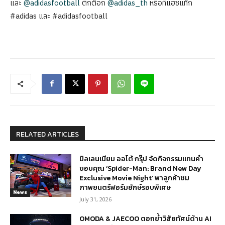
และ
@adidasfootball
ติ๊กต็อก
@adidas_th
หรือที่แฮชแท็ก
#adidas และ #adidasfootball
RELATED ARTICLES
มิลเลนเนียม ออโต้ กรุ๊ป จัดกิจกรรมแทนคำ
ขอบคุณ ‘Spider-Man: Brand New Day
Exclusive Movie Night’ พาลูกค้าชม
ภาพยนตร์ฟอร์มยักษ์รอบพิเศษ
News
July 31, 2026
OMODA & JAECOO ตอกย้ำวิสัยทัศน์ด้าน AI