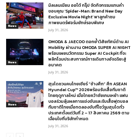
มิลเลนเนียม ออโต้ กรุ๊ป จัดกิจกรรมแทนคำ
ขอบคุณ ‘Spider-Man: Brand New Day
Exclusive Movie Night’ พาลูกค้าชม
ภาพยนตร์ฟอร์มยักษ์รอบพิเศษ
News
July 31, 2026
OMODA & JAECOO ตอกย้ำวิสัยทัศน์ด้าน AI
Mobility ผ่านงาน OMODA SUPER AI NIGHT
พร้อมเผยนวัตกรรม Super AI Cockpit ที่จะ
พลิกโฉมประสบการณ์การเดินทางอัจฉริยะสู่
News
อนาคต
July 31, 2026
ฮุนไดชวนคนไทยเชียร์ “ช้างศึก” ศึก ASEAN
Hyundai Cup™ 2026พร้อมรับเสื้อทีมชาติ
ไทยฤดูกาลใหม่ เมื่อไทยคว้าชัยเกมเหย้า แฟน
บอลร่วมลุ้นผลการแข่งขันและรับเสื้อฟุตบอล
News
ทีมชาติไทยเมื่อทดลองขับที่โชว์รูมฮุนไดทั่ว
ประเทศตั้งแต่วันที่ 2 – 17 สิงหาคม 2569 ตาม
เงื่อนไขที่บริษัทกำหนด
July 31, 2026