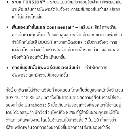
ระบบ
TORSION™
– ระบบแบบใหม่ที่วางอยู่ใต้ฝ่าเท้าที่พัฒนาขึ้น
มาเพื่อเสริมการซัพพอร์ตในจังหวะการขยับของส้นเท้าและปลาย
เท้าได้อย่างไหลลื่น
พื้นรองเท้าชั้นนอก
Continental™
– เสริมประสิทธิภาพด้าน
การยึดเกาะทุกพื้นผิวในระดับสูงสุด พร้อมกับออกแบบมาเพื่อช่วย
ทำให้เทคโนโลยี BOOST สามารถบิดงอและขยับตามจังหวะการ
เคลื่อนไหวอย่างที่ต้องการ พร้อมกับตัดพื้นรองเท้าบางส่วนออก
เพื่อทำให้รองเท้ามีน้ำหนักเบาขึ้น
การขึ้นรูปเพื่อซัพพอร์ตบริเวณส้นเท้า
– ทำให้เกิดการ
ซัพพอร์ตและมีความมั่นคงมากขึ้น
ทั้งนี้ อาดิดาสได้ทำงานวิจัยที่ ลอนดอน โดยเก็บข้อมูลจากนักวิ่งจำนวน
307 คน จาก 35 ประเทศ ซึ่งเป็นการเปิดเผยความรู้สึกในการใช้งาน
รองเท้าวิ่ง Ultraboost 5 เมื่อเทียบกับรองเท้าวิ่งที่พวกเขาใช้งานอยู่
โดยได้ผลสรุปว่า นักวิ่งส่วนใหญ่ถึง 82% ที่รู้สึกชื่นชอบคุณสมบัติใน
ด้านการคืนพลังงาน โดยในจำนวนนี้มีนักวิ่งถึง 7 ใน 10 ที่กล่าวว่า
รู้สึกเพลิดเพลินจากการวิ่งมากยิ่งขึ้นจากการใช้งานรองเท้าวิ่ง