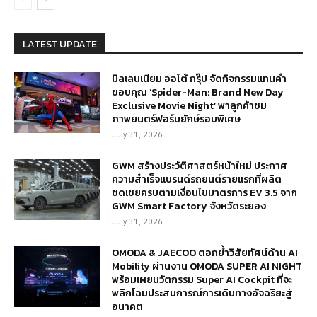
LATEST UPDATE
มิลเลนเนียม ออโต้ กรุ๊ป จัดกิจกรรมแทนคำ
ขอบคุณ ‘Spider-Man: Brand New Day
Exclusive Movie Night’ พาลูกค้าชม
ภาพยนตร์ฟอร์มยักษ์รอบพิเศษ
July 31, 2026
GWM สร้างประวัติศาสตร์หน้าใหม่ ประกาศ
ความสำเร็จแบรนด์รถยนต์รายแรกที่ผลิต
ชดเชยครบตามเงื่อนไขมาตรการ EV 3.5 จาก
GWM Smart Factory จังหวัดระยอง
July 31, 2026
OMODA & JAECOO ตอกย้ำวิสัยทัศน์ด้าน AI
Mobility ผ่านงาน OMODA SUPER AI NIGHT
พร้อมเผยนวัตกรรม Super AI Cockpit ที่จะ
พลิกโฉมประสบการณ์การเดินทางอัจฉริยะสู่
อนาคต