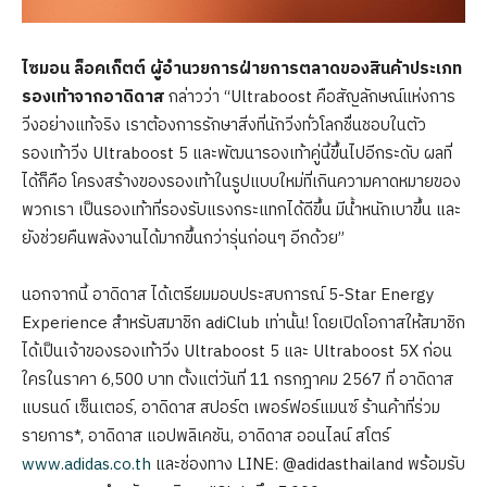
ไซมอน ล็อคเก็ตต์ ผู้อำนวยการฝ่ายการตลาดของสินค้าประเภท
รองเท้าจากอาดิดาส
กล่าวว่า “Ultraboost คือสัญลักษณ์แห่งการ
วิ่งอย่างแท้จริง เราต้องการรักษาสิ่งที่นักวิ่งทั่วโลกชื่นชอบในตัว
รองเท้าวิ่ง Ultraboost 5 และพัฒนารองเท้าคู่นี้ขึ้นไปอีกระดับ ผลที่
ได้ก็คือ โครงสร้างของรองเท้าในรูปแบบใหม่ที่เกินความคาดหมายของ
พวกเรา เป็นรองเท้าที่รองรับแรงกระแทกได้ดีขึ้น มีน้ำหนักเบาขึ้น และ
ยังช่วยคืนพลังงานได้มากขึ้นกว่ารุ่นก่อนๆ อีกด้วย”
นอกจากนี้ อาดิดาส ได้เตรียมมอบประสบการณ์ 5-Star Energy
Experience สำหรับสมาชิก adiClub เท่านั้น! โดยเปิดโอกาสให้สมาชิก
ได้เป็นเจ้าของรองเท้าวิ่ง Ultraboost 5 และ Ultraboost 5X ก่อน
ใครในราคา 6,500 บาท ตั้งแต่วันที่ 11 กรกฎาคม 2567 ที่ อาดิดาส
แบรนด์ เซ็นเตอร์, อาดิดาส สปอร์ต เพอร์ฟอร์แมนซ์ ร้านค้าที่ร่วม
รายการ*, อาดิดาส แอปพลิเคชัน, อาดิดาส ออนไลน์ สโตร์
www.adidas.co.th
และช่องทาง LINE: @adidasthailand พร้อมรับ