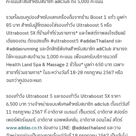
คะแนนสะสมสำหรับสมาชิก adiClub ถึง 5,000 คะแนน
รวมทั้งมอบคูปองสำหรับแลกเครื่องดื่มจากร้าน Boost 1 แก้ว มูลค่า
85 บาท สำหรับผู้ที่ทดลองใส่รองเท้าวิ่ง Ultraboost 5 หรือ
Ultraboost 5X ที่ร้านค้าที่ร่วมรายการ* และโพสต์ภาพลงโซเชียลมิ
เดียของตน ติดแฮชแท็ก #ultraboost5 #adidasThailand และ
#adidasrunning และอีกสิทธิพิเศษสำหรับสมาชิก adiClub สามารถ
ใช้คะแนนสะสมจำนวน 1,000 คะแนน เพื่อแลกรับบริการนวดที่
Health Land Spa & Massage 2 ชั่วโมง* มูลค่า 650 บาท เฉพาะ
สาขาที่ร่วมรายการ* ในระหว่างวันที่ 18-28 กรกฎาคม 2567 หรือ
จนกว่าคูปองจะหมด
รองเท้าวิ่ง Ultraboost 5 และรองเท้าวิ่ง Ultraboost 5X ราคา
6,500 บาท วางจำหน่ายแบบพิเศษสำหรับสมาชิก adiclub ตั้งแต่วันที่
11 กรกฎาคม 2567 ที่ อาดิดาส แบรนด์ เซ็นเตอร์, อาดิดาส สปอร์ต
เพอร์ฟอร์แมนซ์, อาดิดาส แอพพลิเคชัน, อาดิดาส ออนไลน์ สโตร์
www.adidas.co.th
ช่องทาง LINE: @adidasthailand และวาง
จำหน่ายอย่างเป็นทางการตั้งแต่วันที่ 18 กรกฎาคม 2567 เป็นต้นไป