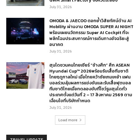
GWM Smart Factory จังหวัดระยอง
July 31, 2026
OMODA & JAECOO ตอกย้ำวิสัยทัศน์ด้าน AI
Mobility ผ่านงาน OMODA SUPER AI NIGHT
พร้อมเผยนวัตกรรม Super AI Cockpit ที่จะ
พลิกโฉมประสบการณ์การเดินทางอัจฉริยะสู่
อนาคต
July 31, 2026
ฮุนไดชวนคนไทยเชียร์ “ช้างศึก” ศึก ASEAN
Hyundai Cup™ 2026พร้อมรับเสื้อทีมชาติ
ไทยฤดูกาลใหม่ เมื่อไทยคว้าชัยเกมเหย้า แฟน
บอลร่วมลุ้นผลการแข่งขันและรับเสื้อฟุตบอล
ทีมชาติไทยเมื่อทดลองขับที่โชว์รูมฮุนไดทั่ว
ประเทศตั้งแต่วันที่ 2 – 17 สิงหาคม 2569 ตาม
เงื่อนไขที่บริษัทกำหนด
July 31, 2026
Load more
TRAVEL UPDATE