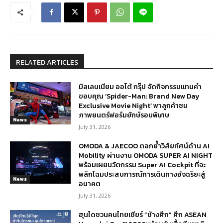
RELATED ARTICLES
มิลเลนเนียม ออโต้ กรุ๊ป จัดกิจกรรมแทนคำ
ขอบคุณ ‘Spider-Man: Brand New Day
Exclusive Movie Night’ พาลูกค้าชม
ภาพยนตร์ฟอร์มยักษ์รอบพิเศษ
News
July 31, 2026
OMODA & JAECOO ตอกย้ำวิสัยทัศน์ด้าน AI
Mobility ผ่านงาน OMODA SUPER AI NIGHT
พร้อมเผยนวัตกรรม Super AI Cockpit ที่จะ
พลิกโฉมประสบการณ์การเดินทางอัจฉริยะสู่
News
อนาคต
July 31, 2026
ฮุนไดชวนคนไทยเชียร์ “ช้างศึก” ศึก ASEAN