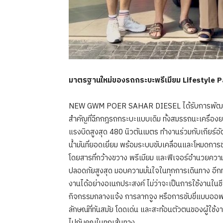
มาตรฐานใหม่ของรถกระบะพรีเมียม
Lifestyle P
NEW GWM POER SAHAR DIESEL ได้รับการพัฒนาเ
สำคัญที่ฉีกกฎรถกระบะแบบเดิม ทั้งสมรรถนะเครื่องยน
แรงบิดสูงสุด 480 นิวตันเมตร ทำงานร่วมกับเกียร์อ
น้ำมันที่ยอดเยี่ยม พร้อมระบบขับเคลื่อนและโหมดการข
โดยสารที่กว้างขวาง พรีเมียม และฟีเจอร์อำนวยคว
ปลอดภัยสูงสุด มอบความมั่นใจในทุกการเดินทาง อีก
งานได้อย่างอเนกประสงค์ ไม่ว่าจะเป็นการใช้งานในช
กิจกรรมกลางแจ้ง การลากจูง หรือการขับขี่แบบออ
ลักษณ์ที่ทันสมัย โดดเด่น และสะท้อนตัวตนของผู้ใช้ง
ไปกับคุณในทุกเส้นทาง