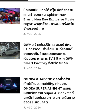
มิลเลนเนียม ออโต้ กรุ๊ป จัดกิจกรรม
แทนคำขอบคุณ ‘Spider-Man:
Brand New Day Exclusive Movie
Night’ พาลูกค้าชมภาพยนตร์ฟอร์ม
ยักษ์รอบพิเศษ
July 31, 2026
GWM สร้างประวัติศาสตร์หน้าใหม่
ประกาศความสำเร็จแบรนด์รถยนต์
รายแรกที่ผลิตชดเชยครบตาม
เงื่อนไขมาตรการ EV 3.5 จาก GWM
Smart Factory จังหวัดระยอง
July 31, 2026
OMODA & JAECOO ตอกย้ำวิสัย
ทัศน์ด้าน AI Mobility ผ่านงาน
OMODA SUPER AI NIGHT พร้อม
เผยนวัตกรรม Super AI Cockpit ที่
จะพลิกโฉมประสบการณ์การเดินทาง
อัจฉริยะสู่อนาคต
July 31, 2026