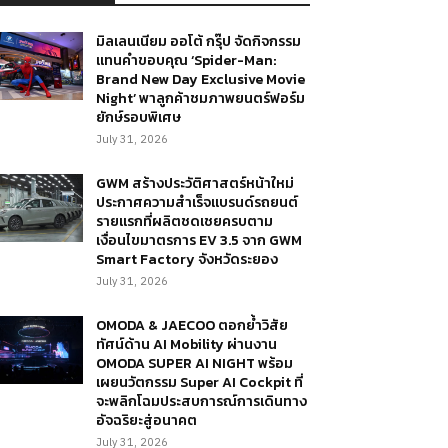
มิลเลนเนียม ออโต้ กรุ๊ป จัดกิจกรรม
แทนคำขอบคุณ ‘Spider-Man:
Brand New Day Exclusive Movie
Night’ พาลูกค้าชมภาพยนตร์ฟอร์ม
ยักษ์รอบพิเศษ
July 31, 2026
GWM สร้างประวัติศาสตร์หน้าใหม่
ประกาศความสำเร็จแบรนด์รถยนต์
รายแรกที่ผลิตชดเชยครบตาม
เงื่อนไขมาตรการ EV 3.5 จาก GWM
Smart Factory จังหวัดระยอง
July 31, 2026
OMODA & JAECOO ตอกย้ำวิสัย
ทัศน์ด้าน AI Mobility ผ่านงาน
OMODA SUPER AI NIGHT พร้อม
เผยนวัตกรรม Super AI Cockpit ที่
จะพลิกโฉมประสบการณ์การเดินทาง
อัจฉริยะสู่อนาคต
July 31, 2026