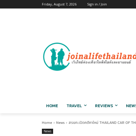
Friday, August 7, 2026
Sign in / Join
HOME
TRAVEL
REVIEWS
NEW
Home
News
สรยท.เปิดกติกาใหม่ THAILAND CAR OF THE
News