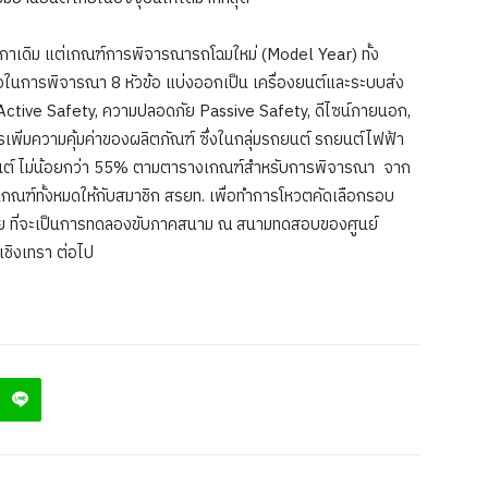
กาเดิม แต่เกณฑ์การพิจารณารถโฉมใหม่ (Model Year) ทั้ง
อในการพิจารณา 8 หัวข้อ แบ่งออกเป็น เครื่องยนต์และระบบส่ง
ย Active Safety, ความปลอดภัย Passive Safety, ดีไซน์ภายนอก,
พิ่มความคุ้มค่าของผลิตภัณฑ์ ซึ่งในกลุ่มรถยนต์ รถยนต์ไฟฟ้า
นต์ ไม่น้อยกว่า 55% ตามตารางเกณฑ์สำหรับการพิจารณา จาก
นเกณฑ์ทั้งหมดให้กับสมาชิก สรยท. เพื่อทำการโหวตคัดเลือกรอบ
ท้าย ที่จะเป็นการทดลองขับภาคสนาม ณ สนามทดสอบของศูนย์
ชิงเทรา ต่อไป