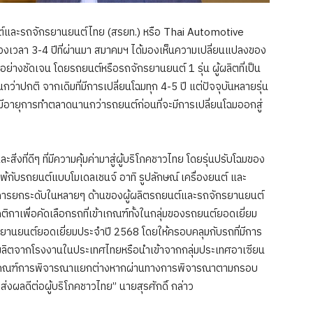
ยนต์และรถจักรยานยนต์ไทย (สรยท.) หรือ Thai Automotive
วงเวลา 3-4 ปีที่ผ่านมา สมาคมฯ ได้มองเห็นความเปลี่ยนแปลงของ
งชัดเจน โดยรถยนต์หรือรถจักรยานยนต์ 1 รุ่น ผู้ผลิตที่เป็น
าปกติ จากเดิมที่มีการเปลี่ยนโฉมทุก 4-5 ปี แต่ปัจจุบันหลายรุ่น
อายุการทำตลาดนานกว่ารถยนต์ก่อนที่จะมีการเปลี่ยนโฉมออกสู่
่งที่ดีๆ ที่มีความคุ้มค่ามาสู่ผู้บริโภคชาวไทย โดยรุ่นปรับโฉมของ
้กับรถยนต์แบบโมเดลเชนจ์ อาทิ รูปลักษณ์ เครื่องยนต์ และ
านการยกระดับในหลายๆ ด้านของผู้ผลิตรถยนต์และรถจักรยานยนต์
าเพื่อคัดเลือกรถที่เข้าเกณฑ์ทั้งในกลุ่มของรถยนต์ยอดเยี่ยม
ยานยนต์ยอดเยี่ยมประจำปี 2568 โดยให้ครอบคลุมกับรถที่มีการ
ูกผลิตจากโรงงานในประเทศไทยหรือนำเข้าจากกลุ่มประเทศอาเซียน
ะมีเกณฑ์การพิจารณาแยกต่างหากผ่านทางการพิจารณาตามกรอบ
่งผลดีต่อผู้บริโภคชาวไทย” นายสุรศักดิ์ กล่าว