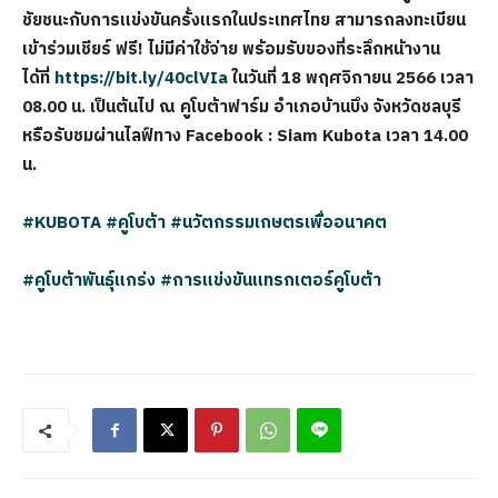
ชัยชนะกับการแข่งขันครั้งแรกในประเทศไทย สามารถลงทะเบียน
เข้าร่วมเชียร์ ฟรี! ไม่มีค่าใช้จ่าย พร้อมรับของที่ระลึกหน้างาน
ได้ที่
https://bit.ly/40clVIa
ในวันที่ 18 พฤศจิกายน 2566 เวลา
08.00 น. เป็นต้นไป ณ คูโบต้าฟาร์ม อำเภอบ้านบึง จังหวัดชลบุรี
หรือรับชมผ่านไลฟ์ทาง Facebook : Siam Kubota เวลา 14.00
น.
#KUBOTA
#คูโบต้า
#นวัตกรรมเกษตรเพื่ออนาคต
#คูโบต้าพันธุ์แกร่ง
#การแข่งขันแทรกเตอร์คูโบต้า