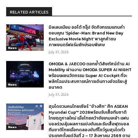
RELATED ARTICLES
มิลเลนเนียม ออโต้ กรุ๊ป จัดกิจกรรมแทนคำ
ขอบคุณ ‘Spider-Man: Brand New Day
Exclusive Movie Night’ พาลูกค้าชม
ภาพยนตร์ฟอร์มยักษ์รอบพิเศษ
News
July 31, 2026
OMODA & JAECOO ตอกย้ำวิสัยทัศน์ด้าน AI
Mobility ผ่านงาน OMODA SUPER AI NIGHT
พร้อมเผยนวัตกรรม Super AI Cockpit ที่จะ
พลิกโฉมประสบการณ์การเดินทางอัจฉริยะสู่
News
อนาคต
July 31, 2026
ฮุนไดชวนคนไทยเชียร์ “ช้างศึก” ศึก ASEAN
Hyundai Cup™ 2026พร้อมรับเสื้อทีมชาติ
ไทยฤดูกาลใหม่ เมื่อไทยคว้าชัยเกมเหย้า แฟน
บอลร่วมลุ้นผลการแข่งขันและรับเสื้อฟุตบอล
News
ทีมชาติไทยเมื่อทดลองขับที่โชว์รูมฮุนไดทั่ว
ประเทศตั้งแต่วันที่ 2 – 17 สิงหาคม 2569 ตาม