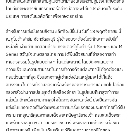
เป็นอีกหนึ่งโอกาสที่สยามคูโบต้าเข้ามาส่งเสริมความภูมิใจให้เกษตรกร
ไทยที่มีทักษะการขับแทรกเตอร์อย่างมืออาชีพได้มาประชันกันในระดับ
ประเทศ ภายใต้แนวคิดกีฬาเพื่อเกษตรกรไทย
สำหรับการแข่งขันรอบชิงชนะเลิศที่จะมีขึ้นในวันที่ 18 พฤศจิกายน นี้
ณ คูโบต้าฟาร์ม จังหวัดชลบุรี ผู้เข้ารอบจะต้องโชว์ทักษะการขับขี่ที่
เหนือชั้นผ่านด่านทดสอบด้วยแทรกเตอร์คูโบต้า รุ่น L Series และ M
Series ขวัญใจเกษตรกรไทย ภายใต้พื้นผิวสนามที่จำลองการทำ
เกษตรกรรมในรูปแบบต่าง ๆ ในแต่ละสถานี โดยวัดคะแนนจาก
ความเร็วและความสามารถในการทำภารกิจแต่ละสถานีได้ถูกต้องและ
ครบถ้วนมากที่สุด ซึ่งนอกจากผู้เข้าแข่งขันและผู้ชมจะได้เห็นถึง
สมรรถนะในการทำงานของเครื่องจักรกลการเกษตรและเทคโนโลยีอัน
ทรงพลังผ่านการประยุกต์ใช้เครื่องจักรฯ ในรูปแบบกีฬาสุดท้าทาย
แล้วนั้น อีกหนึ่งความภาคภูมิใจในการจัดงานครั้งนี้ ยังเป็นการจัด
แข่งขันแทรกเตอร์ชิงถ้วยพระราชทานครั้งแรกของประเทศไทยที่ได้รับ
พระมหากรุณาธิคุณจากสมเด็จพระกนิษฐาธิราชเจ้า กรมสมเด็จพระ
เทพรัตนราชสุดาฯ สยามบรมราชกุมารี พระราชทานถ้วยรางวัลชนะ
เลิศการแข่งขันเพื่อเป็นเกียรติประวัติและความภาคภูมิใจของ