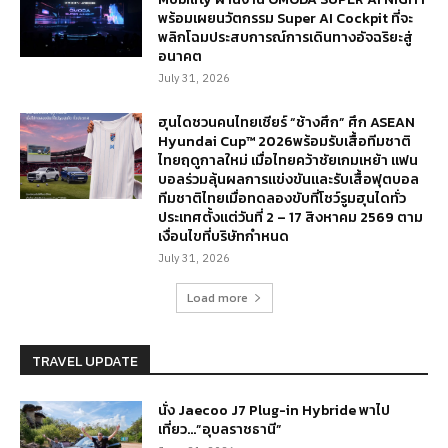
พร้อมเผยนวัตกรรม Super AI Cockpit ที่จะ
พลิกโฉมประสบการณ์การเดินทางอัจฉริยะสู่
อนาคต
July 31, 2026
ฮุนไดชวนคนไทยเชียร์ “ช้างศึก” ศึก ASEAN
Hyundai Cup™ 2026พร้อมรับเสื้อทีมชาติ
ไทยฤดูกาลใหม่ เมื่อไทยคว้าชัยเกมเหย้า แฟน
บอลร่วมลุ้นผลการแข่งขันและรับเสื้อฟุตบอล
ทีมชาติไทยเมื่อทดลองขับที่โชว์รูมฮุนไดทั่ว
ประเทศตั้งแต่วันที่ 2 – 17 สิงหาคม 2569 ตาม
เงื่อนไขที่บริษัทกำหนด
July 31, 2026
Load more
TRAVEL UPDATE
นั่ง Jaecoo J7 Plug-in Hybride พาไป
เที่ยว…”อุบลราชธานี”