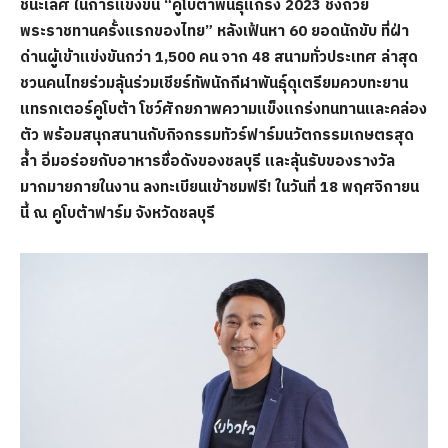
ชนะเลิศ ในการแข่งขัน “คูโบต้าพันธุ์แกร่ง 2023 ชิงถ้วย
พระราชทานครั้งแรกของไทย” หลังเฟ้นหา 60 ยอดนักขับ ที่ฝ่า
ด่านผู้เข้าแข่งขันกว่า 1,500 คน จาก 48 สนามทั่วประเทศ ล่าสุด
ชวนคนไทยร่วมลุ้นร่วมเชียร์ทัพนักกีฬาพันธุ์ดุเตรียมควบทะยาน
แทรกเตอร์คูโบต้า โชว์ศักยภาพความแข็งแกร่งทนทานและคล่อง
ตัว พร้อมสนุกสนานกับกิจกรรมทัวร์ฟาร์มนวัตกรรมเกษตรสุด
ล้ำ อิ่มอร่อยกับอาหารชื่อดังของชลบุรี และลุ้นรับของรางวัล
มากมายภายในงาน ลงทะเบียนเข้าชมฟรี! ในวันที่ 18 พฤศจิกายน
นี้ ณ คูโบต้าฟาร์ม จังหวัดชลบุรี