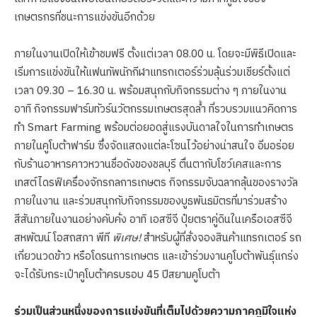
เกษตรกรที่ชนะการแข่งขันอีกด้วย
ภายในงานเปิดให้เข้าชมฟรี ตั้งแต่เวลา 08.00 น. โดยจะมีพิธีเปิดและ
เริ่มการแข่งขันให้แฟนทัพนักกีฬาแทรกเตอร์ร่วมลุ้นร่วมเชียร์ตั้งแต่
เวลา 09.30 – 16.30 น. พร้อมสนุกกับกิจกรรมต่าง ๆ ภายในงาน
อาทิ กิจกรรมฟาร์มทัวร์นวัตกรรมเกษตรสุดล้ำ ที่รวบรวมแนวคิดการ
ทำ Smart Farming พร้อมต่อยอดสู่แรงบันดาลใจในการทำเกษตร
ภายในคูโบต้าฟาร์ม ซึ่งจัดแสดงแต่ละโซนไว้อย่างน่าสนใจ อิ่มอร่อย
กับร้านอาหารคาวหวานชื่อดังของชลบุรี ตื่นตากับโชว์เคสและการ
เทสต์ไดรฟ์เครื่องจักรกลการเกษตร กิจกรรมจับฉลากลุ้นของรางวัล
ภายในงาน และร่วมสนุกกับกิจกรรมของบูธพันธมิตรที่มาร่วมสร้าง
สีสันภายในงานอย่างคับคั่ง อาทิ เอสซีจี ปุ๋ยตราคู่ดินในเครือเอสซีจี
สหพัฒน์ โอสถสภา พีที
พิเศษ!
สำหรับผู้ที่สั่งจองสินค้าแทรกเตอร์ รถ
เกี่ยวนวดข้าว หรือโดรนการเกษตร และเข้าร่วมงานคูโบต้าพันธุ์แกร่ง
จะได้รับกระเป๋าคูโบต้าครบรอบ 45 ปีสยามคูโบต้า
ร่วมเป็นส่วนหนึ่งของการแข่งขันที่เต็มไปด้วยความภาคภูมิใจแห่ง