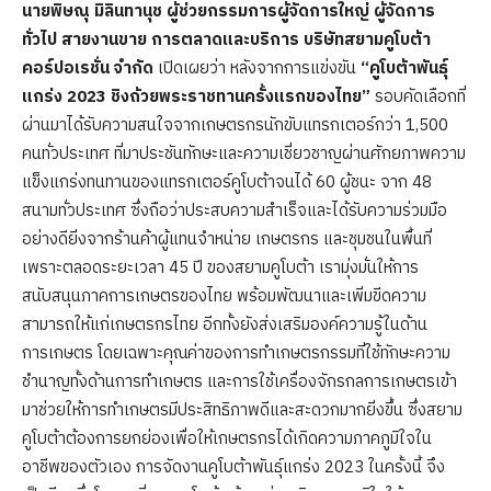
นายพิษณุ มิลินทานุช ผู้ช่วยกรรมการผู้จัดการใหญ่ ผู้จัดการ
ทั่วไป สายงานขาย การตลาดและบริการ บริษัทสยามคูโบต้า
คอร์ปอเรชั่น จำกัด
เปิดเผยว่า หลังจากการแข่งขัน
“คูโบต้าพันธุ์
แกร่ง 2023 ชิงถ้วยพระราชทานครั้งแรกของไทย”
รอบคัดเลือกที่
ผ่านมาได้รับความสนใจจากเกษตรกรนักขับแทรกเตอร์กว่า 1,500
คนทั่วประเทศ ที่มาประชันทักษะและความเชี่ยวชาญผ่านศักยภาพความ
แข็งแกร่งทนทานของแทรกเตอร์คูโบต้าจนได้ 60 ผู้ชนะ จาก 48
สนามทั่วประเทศ ซึ่งถือว่าประสบความสำเร็จและได้รับความร่วมมือ
อย่างดียิ่งจากร้านค้าผู้แทนจำหน่าย เกษตรกร และชุมชนในพื้นที่
เพราะตลอดระยะเวลา 45 ปี ของสยามคูโบต้า เรามุ่งมั่นให้การ
สนับสนุนภาคการเกษตรของไทย พร้อมพัฒนาและเพิ่มขีดความ
สามารถให้แก่เกษตรกรไทย อีกทั้งยังส่งเสริมองค์ความรู้ในด้าน
การเกษตร โดยเฉพาะคุณค่าของการทำเกษตรกรรมที่ใช้ทักษะความ
ชำนาญทั้งด้านการทำเกษตร และการใช้เครื่องจักรกลการเกษตรเข้า
มาช่วยให้การทำเกษตรมีประสิทธิภาพดีและสะดวกมากยิ่งขึ้น ซึ่งสยาม
คูโบต้าต้องการยกย่องเพื่อให้เกษตรกรได้เกิดความภาคภูมิใจใน
อาชีพของตัวเอง การจัดงานคูโบต้าพันธุ์แกร่ง 2023 ในครั้งนี้ จึง