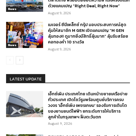
ตลาดไทย พร้อมต่อยอดความสำเร็จครึ่งปีแรก
ด้วยแคมเปญ “Right Deal, Right Now”
News
August 9, 2026
เมเจอร์ ซีนีเพล็กซ์ กรุ้ป มอบประสบการณ์สุด
คุ้มให้สมาชิก M GEN เปิดแคมเปญ “M GEN
ลุ้นทอง!! ดูมากยิ่งมีสิทธิ์ลุ้นมาก” ลุ้นรับสร้อย
คอทองคำ 10 รางวัล
News
August 9, 2026
LATEST UPDATE
เอ็กซ์เผิง ประเทศไทย เดินหน้าขยายเครือข่าย
ทั่วประเทศ เปิดโชว์รูมพร้อมศูนย์บริการครบ
วงจร ‘เอ็กซ์เผิง เพชรเกษม’ รองรับการเติบโต
ของยานยนต์ไฟฟ้า ยกระดับการให้บริการ
ลูกค้าในกรุงเทพฯ ฝั่งตะวันตก
August 9, 2026