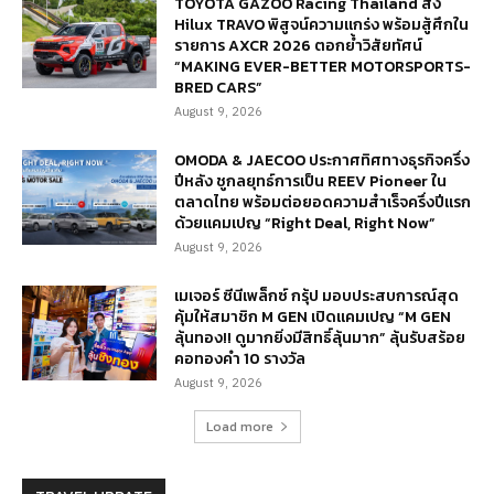
TOYOTA GAZOO Racing Thailand ส่ง
Hilux TRAVO พิสูจน์ความแกร่ง พร้อมสู้ศึกใน
รายการ AXCR 2026 ตอกย้ำวิสัยทัศน์
“MAKING EVER-BETTER MOTORSPORTS-
BRED CARS”
August 9, 2026
OMODA & JAECOO ประกาศทิศทางธุรกิจครึ่ง
ปีหลัง ชูกลยุทธ์การเป็น REEV Pioneer ใน
ตลาดไทย พร้อมต่อยอดความสำเร็จครึ่งปีแรก
ด้วยแคมเปญ “Right Deal, Right Now”
August 9, 2026
เมเจอร์ ซีนีเพล็กซ์ กรุ้ป มอบประสบการณ์สุด
คุ้มให้สมาชิก M GEN เปิดแคมเปญ “M GEN
ลุ้นทอง!! ดูมากยิ่งมีสิทธิ์ลุ้นมาก” ลุ้นรับสร้อย
คอทองคำ 10 รางวัล
August 9, 2026
Load more