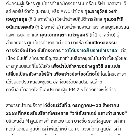
กับคณะผู้บริหาร ศูนย์การค้าและโครงการในเครือ บริษัท แอสเสท เวิ
รด์ คอร์ป จำกัด (มหาชน) หรือ AWC นำโดย
คุณจารุวัลย์ วงศ์
เจษฎาสกุล
(ที่ 3 จากซ้าย) หัวหน้าฝ่ายปฏิบัติการรีเทล
คุณอรศิริ
อนันตมงคลชัย
(ที่ 2 จากซ้าย) หัวหน้าสายงานการวางกลยุทธ์แบรนด์
และการตลาด และ
คุณเอกกฤตา แก้วพูลศรี
(ที่ 1 จากซ้าย) ผู้
อำนวยการ ศูนย์การค้าเกทเวย์ แอท บางซื่อ
ร่วมเปิดกิจกรรม
ภารกิจรักษ์โลก กับโครงการ
“วาโก้บราเดย์ บราเก่าเราขอ”
ต่อ
เนื่องเป็นปีที่ 2 โดยขอเชิญชวนทุกท่านบริจาคชุดชั้นในเก่า ทั้งหญิงและ
ชายทุกแบรนด์ที่ไม่ใช้แล้ว
เพื่อนำไปทำลายอย่างถูกวิธี และแปร
เปลี่ยนเป็นพลังงานไฟฟ้า เพื่อสร้างประโยชน์ต่อไป
โดยโครงการฯ
นี้ช่วยลดปริมาณขยะชุมชน อีกทั้งยังช่วยลดปริมาณก๊าซ
คาร์บอนไดออกไซด์และปริมาณฝุ่น PM 2.5 ได้อีกทางหนึ่งด้วย
สามารถนำมาบริจาคได้
ตั้งแต่วันที่ 1 กรกฎาคม– 31 สิงหาคม
2568 ที่กล่องรับบริจาคโครงการ “วาโก้บราเดย์ บราเก่าเราขอ”
บริเวณชั้น M ศูนย์การค้าเกทเวย์ แอท บางซื่อ รวมถึงศูนย์การค้าเก
ทเวย์ เอกมัย ศูนย์การค้าพันธุ์ทิพย์ แอท งามวงศ์วาน ศูนย์การค้า