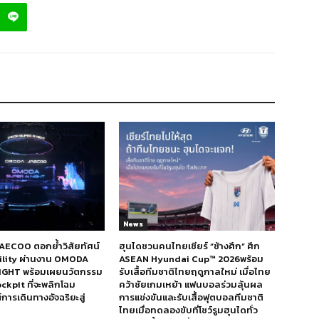
News
ECOO ตอกย้ำวิสัยทัศน์
ฮุนไดชวนคนไทยเชียร์ “ช้างศึก” ศึก
bility ผ่านงาน OMODA
ASEAN Hyundai Cup™ 2026พร้อม
IGHT พร้อมเผยนวัตกรรม
รับเสื้อทีมชาติไทยฤดูกาลใหม่ เมื่อไทย
ckpit ที่จะพลิกโฉม
คว้าชัยเกมเหย้า แฟนบอลร่วมลุ้นผล
ารเดินทางอัจฉริยะสู่
การแข่งขันและรับเสื้อฟุตบอลทีมชาติ
ไทยเมื่อทดลองขับที่โชว์รูมฮุนไดทั่ว