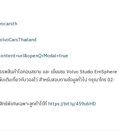
vocarsth
olvoCarsThailand
_content=url&openQrModal=true
้างสรรพสินค้าไอคอนสยาม และ เยี่ยมชม Volvo Studio EmSphere
รู้เพิ่มเติมเกี่ยวกับวอลโว่ สำหรับสอบถามข้อมูลทั่วไป กรุณาโทร 02-
ิทธิพิเศษเฉพาะลูกค้าได้ที่
https://bit.ly/459u6HD