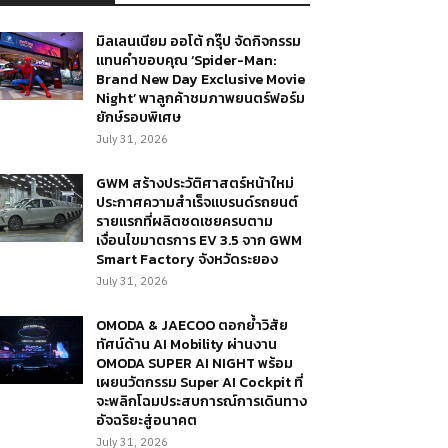
มิลเลนเนียม ออโต้ กรุ๊ป จัดกิจกรรม
แทนคำขอบคุณ ‘Spider-Man:
Brand New Day Exclusive Movie
Night’ พาลูกค้าชมภาพยนตร์ฟอร์ม
ยักษ์รอบพิเศษ
July 31, 2026
GWM สร้างประวัติศาสตร์หน้าใหม่
ประกาศความสำเร็จแบรนด์รถยนต์
รายแรกที่ผลิตชดเชยครบตาม
เงื่อนไขมาตรการ EV 3.5 จาก GWM
Smart Factory จังหวัดระยอง
July 31, 2026
OMODA & JAECOO ตอกย้ำวิสัย
ทัศน์ด้าน AI Mobility ผ่านงาน
OMODA SUPER AI NIGHT พร้อม
เผยนวัตกรรม Super AI Cockpit ที่
จะพลิกโฉมประสบการณ์การเดินทาง
อัจฉริยะสู่อนาคต
July 31, 2026