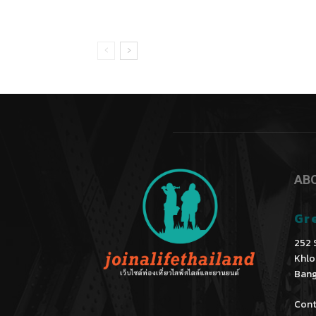
AB
Gr
252 
Khlo
Bang
Cont