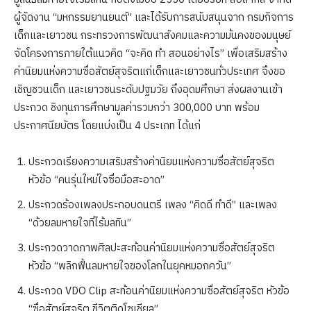
ผู้จัดงาน “มหกรรมยานยนต์” และได้รับการสนับสนุนจาก กรมกิจการ
เด็กและเยาวชน กระทรวงการพัฒนาสังคมและความมั่นคงของมนุษย์
จัดโครงการภายใต้แนวคิด “จะคิด ทำ สอนอย่างไร” เพื่อเสริมสร้าง
ค่านิยมแห่งความซื่อสัตย์สุจริตแก่เด็กและเยาวชนทั่วประเทศ จึงขอ
เชิญชวนเด็ก และเยาวชนระดับปฐมวัย ถึงอุดมศึกษา ส่งผลงานเข้า
ประกวด ชิงทุนการศึกษามูลค่ารวมกว่า 300,000 บาท พร้อม
ประกาศนียบัตร โดยแบ่งเป็น 4 ประเภท ได้แก่
ประกวดเรียงความเสริมสร้างค่านิยมแห่งความซื่อสัตย์สุจริต
หัวข้อ “คนรุ่นใหม่ใจซื่อมือสะอาด”
ประกวดร้องเพลงประกอบดนตรี เพลง “คิดดี ทำดี” และเพลง
“ด้วยลมหายใจที่ไร้มลทิน”
ประกวดวาดภาพศิลปะสะท้อนค่านิยมแห่งความซื่อสัตย์สุจริต
หัวข้อ “พลิกฟื้นลมหายใจของโลกในยุคหมอกควัน”
ประกวด
VDO Clip สะท้อนค่านิยมแห่งความซื่อสัตย์สุจริต หัวข้อ
“ซื่อสัตย์สุจริต ชีวิตติดโซเชียล”