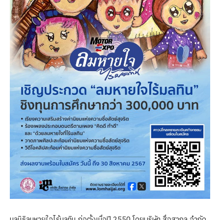
มูลนิธิลมหายใจไร้มลทิน ก่อตั้งเมื่อปี 2550 โดยบริษัท สื่อสากล จำกัด