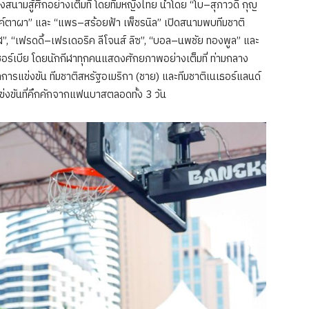
สนามสู้ศึกอย่างเต็มที่ โดยทีมหญิงไทย นำโดย “โบ–สุภาวดี กุญ
ค์ตาผา” และ “แพร–สร้อยฟ้า เพ็ชรนิล” เปิดสนามพบทีมชาติ
”, “เฟรดดี้–เฟรเดอริค ลีโจนส์ ลิซ”, “บอล–นพชัย ทองพูล” และ
อร์เบีย โดยนักกีฬาทุกคนแสดงศักยภาพอย่างเต็มที่ ท่ามกลาง
การแข่งขัน ทีมชาติสหรัฐอเมริกา (ชาย) และทีมชาติเนเธอร์แลนด์
งขันที่คึกคักจากแฟนบาสตลอดทั้ง 3 วัน