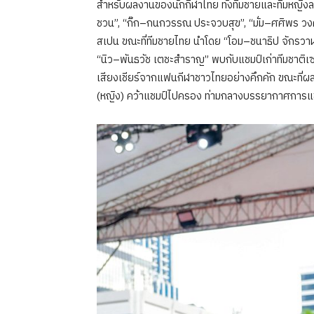
สำหรับผลงานของนักกีฬาไทย ทั้งทีมชายและทีมหญิงลง
ชวน”, “กิ๊ก–กนกวรรณ ประจวบสุข”, “มั่ม–ศศิพร วง
สเปน ขณะที่ทีมชายไทย นำโดย “โอม–ชนาธิป จักรวาฬ
“นิว–พันธวัช เตชะสำราญ” พบกับแชมป์เก่าทีมชาติเซ
เสียงเชียร์จากแฟนกีฬาชาวไทยอย่างคึกคัก ขณะที่ผล
(หญิง) คว้าแชมป์ไปครอง ท่ามกลางบรรยากาศการแข่