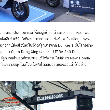
ีสันและประสบการณ์ให้กับผู้เข้าชม ผ่านกิจกรรมสำหรับแฟน
ลังเชียร์ให้กับนักกีฬาไทยตลอดการแข่งขัน พร้อมเปิดบูธ New
 นอกจากนี้ยังมีไฮไลต์โชว์ดังค์ลูกบาสจาก Dunker ระดับโลกอย่าง
up และ Chen Deng Xing รองแชมป์ FIBA 3×3 Dunk
์ลูกบาสข้ามรถจักรยานยนต์ไฟฟ้ารุ่นใหม่ล่าสุด New Honda
ม สะท้อนความสนุกในสไตล์ไลฟ์สไตล์สปอร์ตของฮอนด้าได้อย่าง