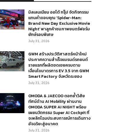
มิลเลนเนียม ออโต้ กรุ๊ป จัดกิจกรรม
แทนคำขอบคุณ ‘Spider-Man:
Brand New Day Exclusive Movie
Night’ พาลูกค้าชมภาพยนตร์ฟอร์ม
ยักษ์รอบพิเศษ
July 31, 2026
GWM สร้างประวัติศาสตร์หน้าใหม่
ประกาศความสำเร็จแบรนด์รถยนต์
รายแรกที่ผลิตชดเชยครบตาม
เงื่อนไขมาตรการ EV 3.5 จาก GWM
Smart Factory จังหวัดระยอง
July 31, 2026
OMODA & JAECOO ตอกย้ำวิสัย
ทัศน์ด้าน AI Mobility ผ่านงาน
OMODA SUPER AI NIGHT พร้อม
เผยนวัตกรรม Super AI Cockpit ที่
จะพลิกโฉมประสบการณ์การเดินทาง
อัจฉริยะสู่อนาคต
July 31, 2026