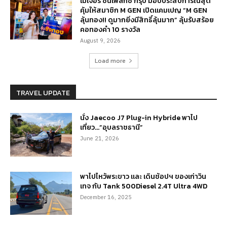
เมเจอร์ ซีนีเพล็กซ์ กรุ้ป มอบประสบการณ์สุด
คุ้มให้สมาชิก M GEN เปิดแคมเปญ “M GEN
ลุ้นทอง!! ดูมากยิ่งมีสิทธิ์ลุ้นมาก” ลุ้นรับสร้อย
คอทองคำ 10 รางวัล
August 9, 2026
Load more
TRAVEL UPDATE
นั่ง Jaecoo J7 Plug-in Hybride พาไป
เที่ยว…”อุบลราชธานี”
June 21, 2026
พาไปไหว้พระขาว และ เดินช้อปฯ ของเก่าวิน
เทจ กับ Tank 500Diesel 2.4T Ultra 4WD
December 16, 2025