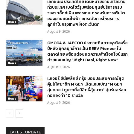
เอ็กซ์เผิง ประเทศไทย เดินหน้าขยายเครือข่าย
ทั่วประเทศ เปิดโชว์รูมพร้อมศูนย์บริการครบ
วงจร ‘เอ็กซ์เผิง เพชรเกษม’ รองรับการเติบโต
ของยานยนต์ไฟฟ้า ยกระดับการให้บริการ
News
ลูกค้าในกรุงเทพฯ ฝั่งตะวันตก
August 9, 2026
OMODA & JAECOO ประกาศทิศทางธุรกิจครึ่ง
ปีหลัง ชูกลยุทธ์การเป็น REEV Pioneer ใน
ตลาดไทย พร้อมต่อยอดความสำเร็จครึ่งปีแรก
ด้วยแคมเปญ “Right Deal, Right Now”
News
August 9, 2026
เมเจอร์ ซีนีเพล็กซ์ กรุ้ป มอบประสบการณ์สุด
คุ้มให้สมาชิก M GEN เปิดแคมเปญ “M GEN
ลุ้นทอง!! ดูมากยิ่งมีสิทธิ์ลุ้นมาก” ลุ้นรับสร้อย
คอทองคำ 10 รางวัล
News
August 9, 2026
LATEST UPDATE