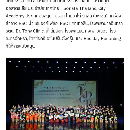
วัฒนธรรม โดย สำนักงานศิลปวัฒนธรรมร่วมสมัย , สถานทูต
ออสเตรเลีย ประจำประเทศไทย , Sonata Thailand, City
Academy ประเทศอังกฤษ , บริษัท ไทยวาโก้ จำกัด (มหาชน), เครื่อง
สำอาง BSC, น้ำแร่มองค์เฟลอ, BSC แคทเทอลีน, โรงพยาบาลอินทรา
รัตน์, Dr. Tony Clinic, น้ำดื่มสิงห์, โรงพลูแมน คิงเพาวเวอร์, โรง
ละครอักษรา, โชคชัยครีเอชั่นปริ้นติ้งกรุ๊ป และ Redclay Recording
ที่ให้การสนับสนุน