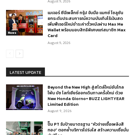
August 9, 2026
เมเจอร์ ซีนีเพล็กซ์ กรุ้ป จับมือ แมกซ์ โซลูชัน
ยกระดับประสบการณ์ความบันเทิงไร้เงินสด
เพิ่มฟีเจอร์ใหม่ชำระค่าตั๋วหนังผ่าน Max Me
Wallet พร้อมมอบสิทธิพิเศษแก่สมาชิก Max
News
Card
August 9, 2026
LATEST UPDATE
Beyond the New High สู่สไตล์ใหม่อันไกล
โพ้น บัซ ไลท์เยียร์ออกเดินทางครั้งใหม่ ด้วย
New Honda Giorno+ BUZZ LIGHTYEAR
Limited Edition
August 9, 2026
ปั๊ม PT รับป้ายมาตรฐาน “หัวจ่ายเชื้อเพลิงสี
ทอง” ตอกย้ำบริการโปร่งใส สร้างความเชื่อมั่น