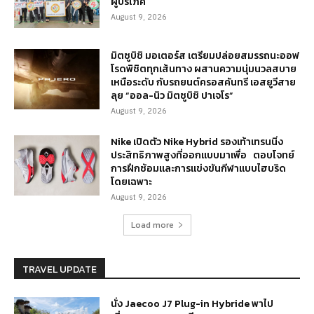
ผู้บริโภค
August 9, 2026
มิตซูบิชิ มอเตอร์ส เตรียมปล่อยสมรรถนะออฟ
โรดพิชิตทุกเส้นทาง ผสานความนุ่มนวลสบาย
เหนือระดับ กับรถยนต์ครอสคันทรี เอสยูวีสาย
ลุย “ออล-นิว มิตซูบิชิ ปาเจโร”
August 9, 2026
Nike เปิดตัว Nike Hybrid รองเท้าเทรนนิ่ง
ประสิทธิภาพสูงที่ออกแบบมาเพื่อ ตอบโจทย์
การฝึกซ้อมและการแข่งขันกีฬาแบบไฮบริด
โดยเฉพาะ
August 9, 2026
Load more
TRAVEL UPDATE
นั่ง Jaecoo J7 Plug-in Hybride พาไป