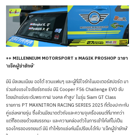
++ MILLENNIUM MOTORSPORT x MAGIK PROSHOP ฉายา
‘แจ๊คผู้ฆ่ายักษ์’
มินิ มิลเลนเนียม ออโต้ ชวนแฟนๆ และผู้ที่มีใจรักในมอเตอร์สปอร์ต มา
ร่วมส่งแรงใจเชียร์รถแข่ง มินิ Cooper F56 Challenge EVO ขับ
โดยนักแข่งระดับพระกาฬ ‘มงคล คำสูง’ ในรุ่น Siam GT Class
รายการ PT MAXNITRON RACING SERIES 2025 ที่ต้องปะทะกับ
คู่แข่งหลายรุ่น ซึ่งล้วนมีขนาดตัวถังและความจุเครื่องยนต์ที่มากกว่า
แต่ก็ชดเชยด้วยสมรรถนะ และความคล่องตัวในการเข้าโค้งที่ไม่เป็น
รองใครของรถยนต์ มินิ ทำให้รถแข่งคันนี้เปรียบได้กับ ‘แจ๊คผู้ฆ่ายักษ์’