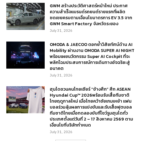
GWM สร้างประวัติศาสตร์หน้าใหม่ ประกาศ
ความสำเร็จแบรนด์รถยนต์รายแรกที่ผลิต
ชดเชยครบตามเงื่อนไขมาตรการ EV 3.5 จาก
GWM Smart Factory จังหวัดระยอง
July 31, 2026
OMODA & JAECOO ตอกย้ำวิสัยทัศน์ด้าน AI
Mobility ผ่านงาน OMODA SUPER AI NIGHT
พร้อมเผยนวัตกรรม Super AI Cockpit ที่จะ
พลิกโฉมประสบการณ์การเดินทางอัจฉริยะสู่
อนาคต
July 31, 2026
ฮุนไดชวนคนไทยเชียร์ “ช้างศึก” ศึก ASEAN
Hyundai Cup™ 2026พร้อมรับเสื้อทีมชาติ
ไทยฤดูกาลใหม่ เมื่อไทยคว้าชัยเกมเหย้า แฟน
บอลร่วมลุ้นผลการแข่งขันและรับเสื้อฟุตบอล
ทีมชาติไทยเมื่อทดลองขับที่โชว์รูมฮุนไดทั่ว
ประเทศตั้งแต่วันที่ 2 – 17 สิงหาคม 2569 ตาม
เงื่อนไขที่บริษัทกำหนด
July 31, 2026