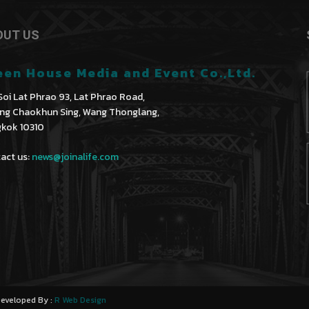
OUT US
een House Media and Event Co.,Ltd.
Soi Lat Phrao 93, Lat Phrao Road,
ng Chaokhun Sing, Wang Thonglang,
kok 10310
act us:
news@joinalife.com
 Developed By :
R Web Design