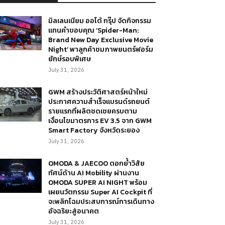
มิลเลนเนียม ออโต้ กรุ๊ป จัดกิจกรรม
แทนคำขอบคุณ ‘Spider-Man:
Brand New Day Exclusive Movie
Night’ พาลูกค้าชมภาพยนตร์ฟอร์ม
ยักษ์รอบพิเศษ
July 31, 2026
GWM สร้างประวัติศาสตร์หน้าใหม่
ประกาศความสำเร็จแบรนด์รถยนต์
รายแรกที่ผลิตชดเชยครบตาม
เงื่อนไขมาตรการ EV 3.5 จาก GWM
Smart Factory จังหวัดระยอง
July 31, 2026
OMODA & JAECOO ตอกย้ำวิสัย
ทัศน์ด้าน AI Mobility ผ่านงาน
OMODA SUPER AI NIGHT พร้อม
เผยนวัตกรรม Super AI Cockpit ที่
จะพลิกโฉมประสบการณ์การเดินทาง
อัจฉริยะสู่อนาคต
July 31, 2026