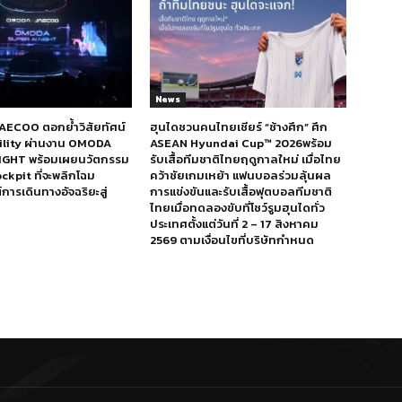
News
ECOO ตอกย้ำวิสัยทัศน์
ฮุนไดชวนคนไทยเชียร์ “ช้างศึก” ศึก
bility ผ่านงาน OMODA
ASEAN Hyundai Cup™ 2026พร้อม
IGHT พร้อมเผยนวัตกรรม
รับเสื้อทีมชาติไทยฤดูกาลใหม่ เมื่อไทย
ckpit ที่จะพลิกโฉม
คว้าชัยเกมเหย้า แฟนบอลร่วมลุ้นผล
ารเดินทางอัจฉริยะสู่
การแข่งขันและรับเสื้อฟุตบอลทีมชาติ
ไทยเมื่อทดลองขับที่โชว์รูมฮุนไดทั่ว
ประเทศตั้งแต่วันที่ 2 – 17 สิงหาคม
2569 ตามเงื่อนไขที่บริษัทกำหนด