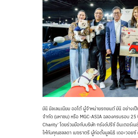
มินิ มิลเลนเนียม ออโต้ ผู้จำหน่ายรถยนต์ มินิ อย่างเป
จำกัด (มหาชน) หรือ MGC-ASIA ฉลองครบรอบ 25 ปี
Charity’ โดยร่วมมือกับบริษัท กรังด์ปรีซ์ อินเตอร
ให้กับคุณชลลดา เมฆราตรี ผู้ก่อตั้งมูลนิธิ เดอะวอยซ