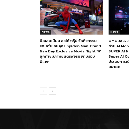
News
News
มิลเลนเนียม ออโต้ กรุ๊ป จัดกิจกรรม
OMODA & JA
แทนคำขอบคุณ ‘Spider-Man: Brand
ด้าน AI Mo
New Day Exclusive Movie Night’ พา
SUPER AI N
ลูกค้าชมภาพยนตร์ฟอร์มยักษ์รอบ
Super AI Co
พิเศษ
ประสบการณ์ก
อนาคต