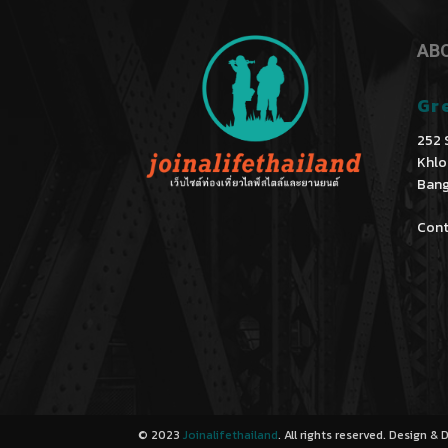
AB
Gr
252 
Khlo
Bang
Cont
© 2023
Joinalifethailand
. All rights reserved. Design &