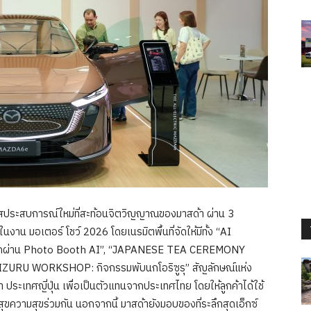
สประสบการณ์ใหม่ที่สะท้อนจิตวิญญาณของมาสด้า ผ่าน 3
น มอเตอร์ โชว์ 2026 โดยเนรมิตพื้นที่จัดให้มีทั้ง “AI
ึกผ่าน Photo Booth AI”, “JAPANESE TEA CEREMONY
IZURU WORKSHOP: กิจกรรมพับนกโอริซูรุ” สัญลักษณ์แห่ง
า ประเทศญี่ปุ่น เพื่อเป็นตัวแทนจากประเทศไทย โดยให้ลูกค้าได้ใช้
ขความสุขร่วมกัน นอกจากนี้ มาสด้ายังมอบของที่ระลึกสุดเอ็กซ์