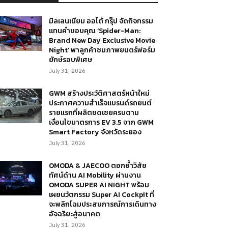
มิลเลนเนียม ออโต้ กรุ๊ป จัดกิจกรรม
แทนคำขอบคุณ ‘Spider-Man:
Brand New Day Exclusive Movie
Night’ พาลูกค้าชมภาพยนตร์ฟอร์ม
ยักษ์รอบพิเศษ
July 31, 2026
GWM สร้างประวัติศาสตร์หน้าใหม่
ประกาศความสำเร็จแบรนด์รถยนต์
รายแรกที่ผลิตชดเชยครบตาม
เงื่อนไขมาตรการ EV 3.5 จาก GWM
Smart Factory จังหวัดระยอง
July 31, 2026
OMODA & JAECOO ตอกย้ำวิสัย
ทัศน์ด้าน AI Mobility ผ่านงาน
OMODA SUPER AI NIGHT พร้อม
เผยนวัตกรรม Super AI Cockpit ที่
จะพลิกโฉมประสบการณ์การเดินทาง
อัจฉริยะสู่อนาคต
July 31, 2026