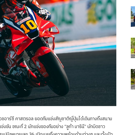
า เอชอาร์ซี คาสตรอล ยอดทีมแข่งสัญชาติญี่ปุ่นได้เดินทางถึงสนาม
่งขัน ขณะที่ 2 นักแข่งของทีมอย่าง “ลูก้า มารินี” นักบิดชาว
วสแปนิชหมายเลข 36 เปิดเผยถึงความพร้อมด้านต่างๆ และตั้งเป้า