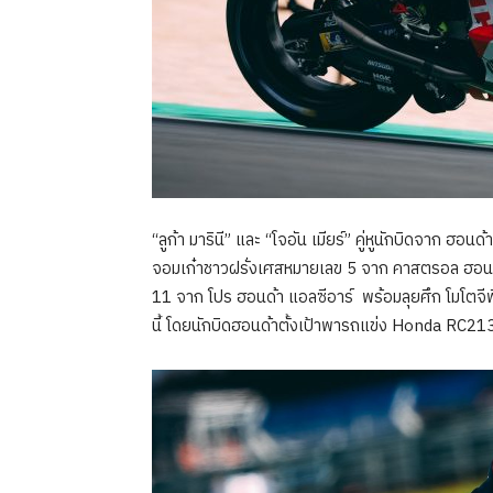
“ลูก้า มารินี” และ “โจอัน เมียร์” คู่หูนักบิดจาก ฮอ
จอมเก๋าชาวฝรั่งเศสหมายเลข 5 จาก คาสตรอล ฮอนด้า 
11 จาก โปร ฮอนด้า แอลซีอาร์ พร้อมลุยศึก โมโตจีพี
นี้ โดยนักบิดฮอนด้าตั้งเป้าพารถแข่ง Honda RC21