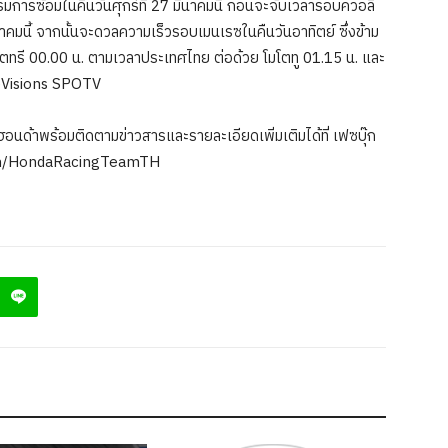
รแกรมการซ้อมในคืนวันศุกร์ที่ 27 มีนาคมนี้ ก่อนจะจับเวลารอบควอลิ
นาคมนี้ จากนั้นจะดวลความเร็วรอบเมนเรซในคืนวันอาทิตย์ ซึ่งข้าม
วย โมโตทรี 00.00 น. ตามเวลาประเทศไทย ต่อด้วย โมโตทู 01.15 น. และ
ueVisions SPOTV
นด้าพร้อมติดตามข่าวสารและรายละเอียดเพิ่มเติมได้ที่ เฟซบุ๊ก
.com/HondaRacingTeamTH