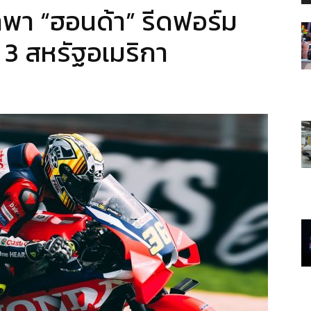
เป้าพา “ฮอนด้า” รีดฟอร์ม
่ 3 สหรัฐอเมริกา