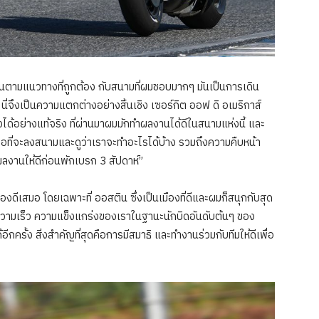
ทำงานตามแนวทางที่ถูกต้อง กับสนามที่ผมชอบมากๆ มันเป็นการเดิน
ด นี่จึงเป็นความแตกต่างอย่างสิ้นเชิง เซอร์กิต ออฟ ดิ อเมริกาส์
ด้อย่างแท้จริง ที่ผ่านมาผมมักทำผลงานได้ดีในสนามแห่งนี้ และ
ที่จะลงสนามและดูว่าเราจะทำอะไรได้บ้าง รวมถึงความคืบหน้า
ลงานให้ดีก่อนพักเบรก 3 สัปดาห์”
ื่องดีเสมอ โดยเฉพาะที่ ออสติน ซึ่งเป็นเมืองที่ดีและผมก็สนุกกับสุด
ึงความเร็ว ความแข็งแกร่งของเราในฐานะนักบิดอันดับต้นๆ ของ
ีกครั้ง สิ่งสำคัญที่สุดคือการมีสมาธิ และทำงานร่วมกับทีมให้ดีเพื่อ