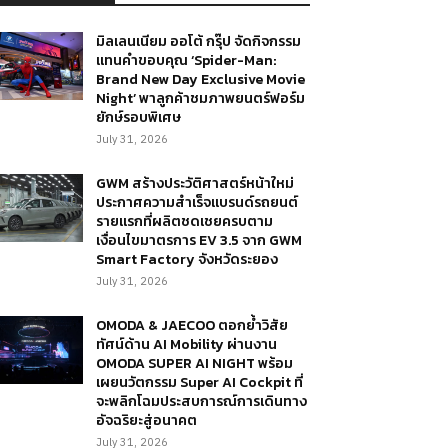
มิลเลนเนียม ออโต้ กรุ๊ป จัดกิจกรรม
แทนคำขอบคุณ ‘Spider-Man:
Brand New Day Exclusive Movie
Night’ พาลูกค้าชมภาพยนตร์ฟอร์ม
ยักษ์รอบพิเศษ
July 31, 2026
GWM สร้างประวัติศาสตร์หน้าใหม่
ประกาศความสำเร็จแบรนด์รถยนต์
รายแรกที่ผลิตชดเชยครบตาม
เงื่อนไขมาตรการ EV 3.5 จาก GWM
Smart Factory จังหวัดระยอง
July 31, 2026
OMODA & JAECOO ตอกย้ำวิสัย
ทัศน์ด้าน AI Mobility ผ่านงาน
OMODA SUPER AI NIGHT พร้อม
เผยนวัตกรรม Super AI Cockpit ที่
จะพลิกโฉมประสบการณ์การเดินทาง
อัจฉริยะสู่อนาคต
July 31, 2026