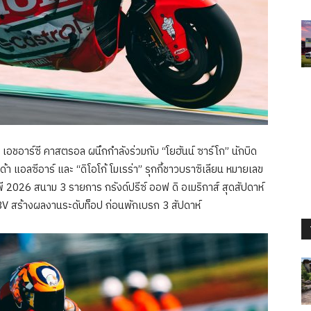
นด้า เอชอาร์ซี คาสตรอล ผนึกกำลังร่วมกับ “โยฮันน์ ซาร์โก” นักบิด
แอลซีอาร์ และ “ดิโอโก้ โมเรร่า” รุกกี้ชาวบราซิเลียน หมายเลข
 2026 สนาม 3 รายการ กรังด์ปรีซ์ ออฟ ดิ อเมริกาส์ สุดสัปดาห์
3V สร้างผลงานระดับท็อป ก่อนพักเบรก 3 สัปดาห์