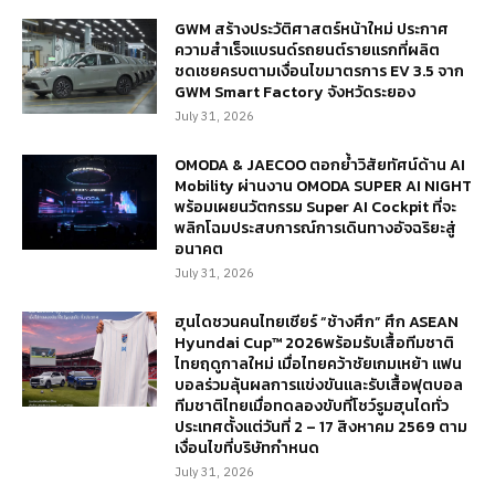
GWM สร้างประวัติศาสตร์หน้าใหม่ ประกาศ
ความสำเร็จแบรนด์รถยนต์รายแรกที่ผลิต
ชดเชยครบตามเงื่อนไขมาตรการ EV 3.5 จาก
GWM Smart Factory จังหวัดระยอง
July 31, 2026
OMODA & JAECOO ตอกย้ำวิสัยทัศน์ด้าน AI
Mobility ผ่านงาน OMODA SUPER AI NIGHT
พร้อมเผยนวัตกรรม Super AI Cockpit ที่จะ
พลิกโฉมประสบการณ์การเดินทางอัจฉริยะสู่
อนาคต
July 31, 2026
ฮุนไดชวนคนไทยเชียร์ “ช้างศึก” ศึก ASEAN
Hyundai Cup™ 2026พร้อมรับเสื้อทีมชาติ
ไทยฤดูกาลใหม่ เมื่อไทยคว้าชัยเกมเหย้า แฟน
บอลร่วมลุ้นผลการแข่งขันและรับเสื้อฟุตบอล
ทีมชาติไทยเมื่อทดลองขับที่โชว์รูมฮุนไดทั่ว
ประเทศตั้งแต่วันที่ 2 – 17 สิงหาคม 2569 ตาม
เงื่อนไขที่บริษัทกำหนด
July 31, 2026