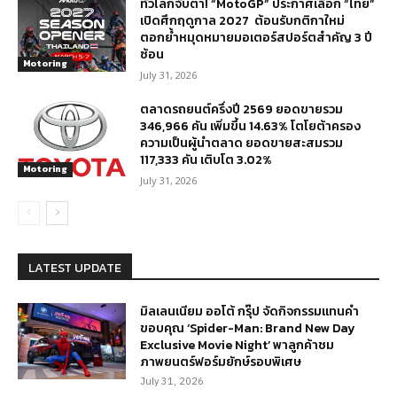
ทั่วโลกจับตา! “MotoGP” ประกาศเลือก “ไทย”
เปิดศึกฤดูกาล 2027 ต้อนรับกติกาใหม่
ตอกย้ำหมุดหมายมอเตอร์สปอร์ตสำคัญ 3 ปี
ซ้อน
Motoring
July 31, 2026
ตลาดรถยนต์ครึ่งปี 2569 ยอดขายรวม
346,966 คัน เพิ่มขึ้น 14.63% โตโยต้าครอง
ความเป็นผู้นำตลาด ยอดขายสะสมรวม
117,333 คัน เติบโต 3.02%
Motoring
July 31, 2026
LATEST UPDATE
มิลเลนเนียม ออโต้ กรุ๊ป จัดกิจกรรมแทนคำ
ขอบคุณ ‘Spider-Man: Brand New Day
Exclusive Movie Night’ พาลูกค้าชม
ภาพยนตร์ฟอร์มยักษ์รอบพิเศษ
July 31, 2026