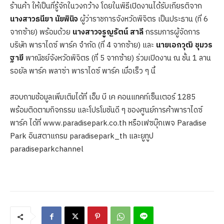
ร้านค้า ให้เป็นที่รู้จักในวงกว้าง โดยในพิธีเปิดงานได้รับเกียรติจาก
นางสาวธนียา นัยพินิจ
ผู้ว่าราชการจังหวัดพิจิตร เป็นประธาน (ที่ 6
จากซ้าย) พร้อมด้วย
นางสาวจรูญรัตน์ สาลี
กรรมการผู้จัดการ
บริษัท พาราไดซ์ พาร์ค จำกัด (ที่ 4 จากซ้าย) และ
นายเอกวุฒิ ชุมวร
ฐายี
พาณิชย์จังหวัดพิจิตร (ที่ 5 จากซ้าย) ร่วมเปิดงาน ณ ชั้น 1 ลาน
รอยัล พาร์ค พลาซ่า พาราไดซ์ พาร์ค เมื่อเร็ว ๆ นี้
สอบถามข้อมูลเพิ่มเติมได้ที่ เอ็ม บี เค คอนแทคท์เซ็นเตอร์ 1285
พร้อมติดตามกิจกรรม และโปรโมชันดี ๆ ของศูนย์การค้าพาราไดซ์
พาร์ค ได้ที่ www.paradisepark.co.th หรือเฟซบุ๊กเพจ Paradise
Park อินสตาแกรม paradisepark_th และยูทูป
paradiseparkchannel