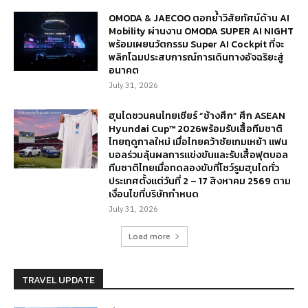
OMODA & JAECOO ตอกย้ำวิสัยทัศน์ด้าน AI
Mobility ผ่านงาน OMODA SUPER AI NIGHT
พร้อมเผยนวัตกรรม Super AI Cockpit ที่จะ
พลิกโฉมประสบการณ์การเดินทางอัจฉริยะสู่
อนาคต
July 31, 2026
ฮุนไดชวนคนไทยเชียร์ “ช้างศึก” ศึก ASEAN
Hyundai Cup™ 2026พร้อมรับเสื้อทีมชาติ
ไทยฤดูกาลใหม่ เมื่อไทยคว้าชัยเกมเหย้า แฟน
บอลร่วมลุ้นผลการแข่งขันและรับเสื้อฟุตบอล
ทีมชาติไทยเมื่อทดลองขับที่โชว์รูมฮุนไดทั่ว
ประเทศตั้งแต่วันที่ 2 – 17 สิงหาคม 2569 ตาม
เงื่อนไขที่บริษัทกำหนด
July 31, 2026
Load more
TRAVEL UPDATE