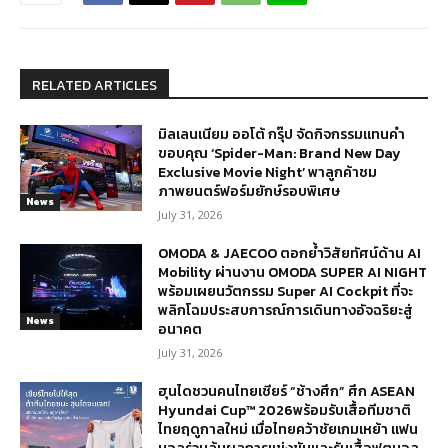
RELATED ARTICLES
มิลเลนเนียม ออโต้ กรุ๊ป จัดกิจกรรมแทนคำ
ขอบคุณ ‘Spider-Man: Brand New Day
Exclusive Movie Night’ พาลูกค้าชม
ภาพยนตร์ฟอร์มยักษ์รอบพิเศษ
News
July 31, 2026
OMODA & JAECOO ตอกย้ำวิสัยทัศน์ด้าน AI
Mobility ผ่านงาน OMODA SUPER AI NIGHT
พร้อมเผยนวัตกรรม Super AI Cockpit ที่จะ
พลิกโฉมประสบการณ์การเดินทางอัจฉริยะสู่
News
อนาคต
July 31, 2026
ฮุนไดชวนคนไทยเชียร์ “ช้างศึก” ศึก ASEAN
Hyundai Cup™ 2026พร้อมรับเสื้อทีมชาติ
ไทยฤดูกาลใหม่ เมื่อไทยคว้าชัยเกมเหย้า แฟน