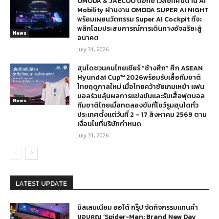
OMODA & JAECOO ตอกย้ำวิสัยทัศน์ด้าน AI
Mobility ผ่านงาน OMODA SUPER AI NIGHT
พร้อมเผยนวัตกรรม Super AI Cockpit ที่จะ
พลิกโฉมประสบการณ์การเดินทางอัจฉริยะสู่
News
อนาคต
July 31, 2026
ฮุนไดชวนคนไทยเชียร์ “ช้างศึก” ศึก ASEAN
Hyundai Cup™ 2026พร้อมรับเสื้อทีมชาติ
ไทยฤดูกาลใหม่ เมื่อไทยคว้าชัยเกมเหย้า แฟน
บอลร่วมลุ้นผลการแข่งขันและรับเสื้อฟุตบอล
News
ทีมชาติไทยเมื่อทดลองขับที่โชว์รูมฮุนไดทั่ว
ประเทศตั้งแต่วันที่ 2 – 17 สิงหาคม 2569 ตาม
เงื่อนไขที่บริษัทกำหนด
July 31, 2026
LATEST UPDATE
มิลเลนเนียม ออโต้ กรุ๊ป จัดกิจกรรมแทนคำ
ขอบคุณ ‘Spider-Man: Brand New Day