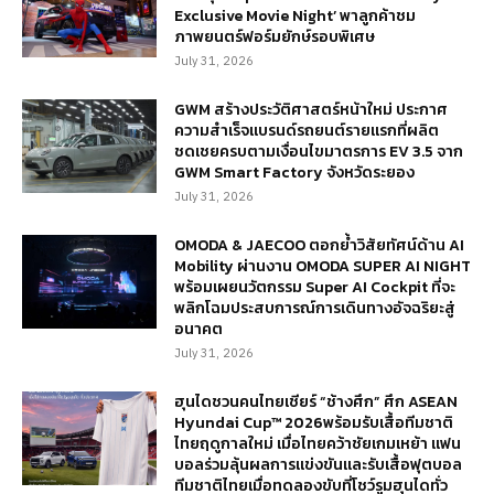
Exclusive Movie Night’ พาลูกค้าชม
ภาพยนตร์ฟอร์มยักษ์รอบพิเศษ
July 31, 2026
GWM สร้างประวัติศาสตร์หน้าใหม่ ประกาศ
ความสำเร็จแบรนด์รถยนต์รายแรกที่ผลิต
ชดเชยครบตามเงื่อนไขมาตรการ EV 3.5 จาก
GWM Smart Factory จังหวัดระยอง
July 31, 2026
OMODA & JAECOO ตอกย้ำวิสัยทัศน์ด้าน AI
Mobility ผ่านงาน OMODA SUPER AI NIGHT
พร้อมเผยนวัตกรรม Super AI Cockpit ที่จะ
พลิกโฉมประสบการณ์การเดินทางอัจฉริยะสู่
อนาคต
July 31, 2026
ฮุนไดชวนคนไทยเชียร์ “ช้างศึก” ศึก ASEAN
Hyundai Cup™ 2026พร้อมรับเสื้อทีมชาติ
ไทยฤดูกาลใหม่ เมื่อไทยคว้าชัยเกมเหย้า แฟน
บอลร่วมลุ้นผลการแข่งขันและรับเสื้อฟุตบอล
ทีมชาติไทยเมื่อทดลองขับที่โชว์รูมฮุนไดทั่ว