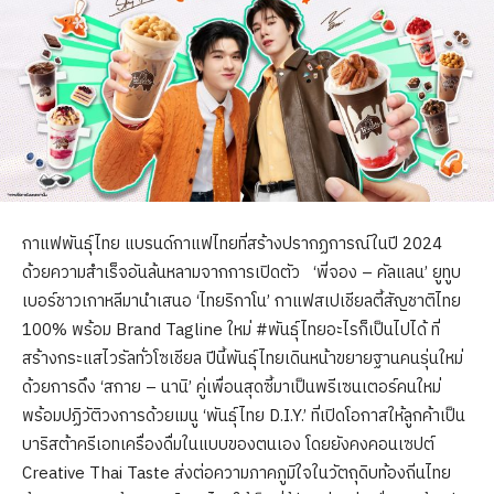
กาแฟพันธุ์ไทย แบรนด์กาแฟไทยที่สร้างปรากฏการณ์ในปี 2024
ด้วยความสำเร็จอันล้นหลามจากการเปิดตัว ‘พี่จอง – คัลแลน’ ยูทูบ
เบอร์ชาวเกาหลีมานำเสนอ ‘ไทยริกาโน’ กาแฟสเปเชียลตี้สัญชาติไทย
100% พร้อม Brand Tagline ใหม่ #พันธุ์ไทยอะไรก็เป็นไปได้ ที่
สร้างกระแสไวรัลทั่วโซเชียล ปีนี้พันธุ์ไทยเดินหน้าขยายฐานคนรุ่นใหม่
ด้วยการดึง ‘สกาย – นานิ’ คู่เพื่อนสุดซี้มาเป็นพรีเซนเตอร์คนใหม่
พร้อมปฏิวัติวงการด้วยเมนู ‘พันธุ์ไทย D.I.Y.’ ที่เปิดโอกาสให้ลูกค้าเป็น
บาริสต้าครีเอทเครื่องดื่มในแบบของตนเอง โดยยังคงคอนเซปต์
Creative Thai Taste ส่งต่อความภาคภูมิใจในวัตถุดิบท้องถิ่นไทย