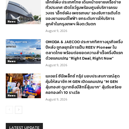
เอ็กซ์เผิง ประเทศไทย เดินหน้าขยายเครือข่าย
ทั่วประเทศ เปิดโชว์รูมพร้อมศูนย์บริการครบ
วงจร ‘เอ็กซ์เผิง เพชรเกษม’ รองรับการเติบโต
ของยานยนต์ไฟฟ้า ยกระดับการให้บริการ
News
ลูกค้าในกรุงเทพฯ ฝั่งตะวันตก
August 9, 2026
OMODA & JAECOO ประกาศทิศทางธุรกิจครึ่ง
ปีหลัง ชูกลยุทธ์การเป็น REEV Pioneer ใน
ตลาดไทย พร้อมต่อยอดความสำเร็จครึ่งปีแรก
ด้วยแคมเปญ “Right Deal, Right Now”
News
August 9, 2026
เมเจอร์ ซีนีเพล็กซ์ กรุ้ป มอบประสบการณ์สุด
คุ้มให้สมาชิก M GEN เปิดแคมเปญ “M GEN
ลุ้นทอง!! ดูมากยิ่งมีสิทธิ์ลุ้นมาก” ลุ้นรับสร้อย
คอทองคำ 10 รางวัล
News
August 9, 2026
LATEST UPDATE