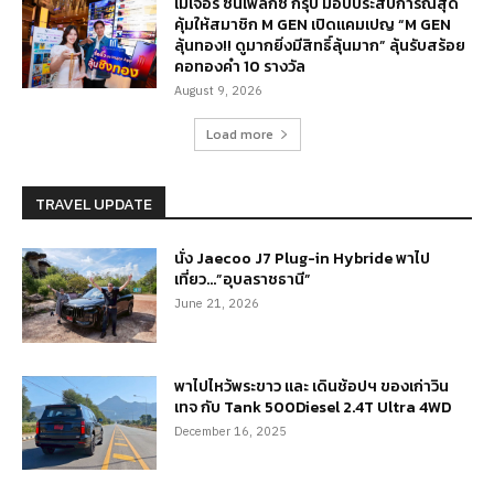
เมเจอร์ ซีนีเพล็กซ์ กรุ้ป มอบประสบการณ์สุด
คุ้มให้สมาชิก M GEN เปิดแคมเปญ “M GEN
ลุ้นทอง!! ดูมากยิ่งมีสิทธิ์ลุ้นมาก” ลุ้นรับสร้อย
คอทองคำ 10 รางวัล
August 9, 2026
Load more
TRAVEL UPDATE
นั่ง Jaecoo J7 Plug-in Hybride พาไป
เที่ยว…”อุบลราชธานี”
June 21, 2026
พาไปไหว้พระขาว และ เดินช้อปฯ ของเก่าวิน
เทจ กับ Tank 500Diesel 2.4T Ultra 4WD
December 16, 2025