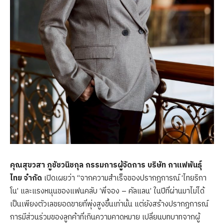
คุณสุขวสา ภูชัชวนิชกุล กรรมการผู้จัดการ บริษัท กาแฟพันธุ์
ไทย จำกัด
เปิดเผยว่า “จากความสำเร็จของปรากฎการณ์ ‘ไทยริกา
โน’ และแรงหนุนของแฟนคลับ ‘พี่จอง – คัลแลน’ ในปีที่ผ่านมาไม่ได้
เป็นเพียงตัวเลขยอดขายที่พุ่งสูงขึ้นเท่านั้น แต่ยังสร้างปรากฏการณ์
การมีส่วนร่วมของลูกค้าที่เกินความคาดหมาย เปลี่ยนบทบาทจากผู้