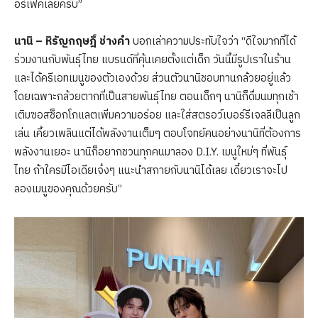
อร์เฟคเลยครับ”
นานิ
– หิรัญกฤษฎิ์ ช่างคำ
บอกเล่าความประทับใจว่า “ดีใจมากที่ได้
ร่วมงานกับพันธุ์ไทย แบรนด์ที่คุ้นเคยตั้งแต่เด็ก วันนี้มีรูปเราในร้าน
และได้ครีเอทเมนูของตัวเองด้วย ส่วนตัวนานิชอบทานกล้วยอยู่แล้ว
โดยเฉพาะกล้วยตากที่เป็นสายพันธุ์ไทย ตอนเด็กๆ นานิก็ดื่มนมทุกเช้า
เติมซอสช็อกโกแลตเพิ่มความอร่อย และใส่สตรอว์เบอร์รีเจลลีเป็นลูก
เล่น เคี้ยวเพลินแต่ได้พลังงานเต็มๆ ตอบโจทย์คนอย่างนานิที่ต้องการ
พลังงานเยอะ นานิก็อยากชวนทุกคนมาลอง D.I.Y. เมนูใหม่ๆ ที่พันธุ์
ไทย ถ้าใครมีไอเดียเจ๋งๆ แนะนำสกายกับนานิได้เลย เดี๋ยวเราจะไป
ลองเมนูของคุณด้วยครับ”