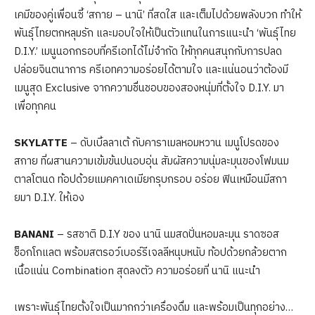
เคมีของคู่เพื่อนซี้ ‘สกาย – นานิ’ ที่สดใส และเต็มไปด้วยพลังบวก ทำให้
พันธุ์ไทยตกหลุมรัก และมอบใจให้เป็นตัวแทนในการแนะนำ ‘พันธุ์ไทย
D.I.Y.’ เมนูนอกกรอบที่ครีเอทได้ไม่จำกัด ให้ทุกคนสนุกกับการปลด
ปล่อยจินตนาการ ครีเอทความอร่อยได้ตามใจ และแน่นอนว่าต้องมี
เมนูสุด Exclusive จากความชื่นชอบของสองหนุ่มที่ตั้งใจ D.I.Y. มา
เพื่อทุกคน
SKYLATTE
– ดับเบิ้ลลาเต้ กับคาราเมลหอมหวาน เมนูโปรดของ
สกาย ที่ผสานความเข้มข้นปนอบอุ่น สัมผัสความนุ่มละมุนของโฟมนม
ตาลโตนด ท้อปด้วยแมคคาเดเมียกรุบกรอบ อร่อย ฟินเหมือนมีสกา
ยมา D.I.Y. ให้เอง
BANANI
– รสชาติ D.I.Y ของ นานิ นมสดปั่นหอมละมุน ราดซอส
ช็อกโกแลต พร้อมสตรอว์เบอร์รีเจลลีหนุบหนับ ท้อปด้วยกล้วยตาก
เนื้อแน่น Combination สุดลงตัว ความอร่อยที่ นานิ แนะนำ
เพราะพันธุ์ไทยตั้งใจเป็นมากกว่าเครื่องดื่ม และพร้อมเป็นทุกอย่าง…