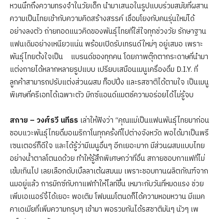
หวนนึกถึงความทรงจำในวัยเด็ก นำมาเสนอในรูปแบบร่วมสมัยที่ผสาน
ความเป็นไทยเข้ากับความคิดสร้างสรรค์ เชื่อมโยงกับคนรุ่นใหม่ได้
อย่างลงตัว ถ่ายทอดแนวคิดของพันธุ์ไทยที่ใส่ใจทุกช่วงวัย รักษาฐาน
แฟนเดิมอย่างเหนียวแน่น พร้อมเปิดรับเทรนด์ใหม่ๆ อยู่เสมอ เพราะ
พันธุ์ไทยตั้งใจเป็น แบรนด์ของทุกคน โดยภาพตุ๊กตากระดาษที่นำมา
แต่งกายได้หลากหลายรูปแบบ เปรียบเสมือนเมนูเครื่องดื่ม D.I.Y. ที่
ลูกค้าสามารถปรับแต่งส่วนผสม ท็อปปิ้ง และรสชาติได้ตามใจ เป็นเมนู
พิเศษที่ครีเอทได้เฉพาะตัว มิกซ์แอนด์แมตช์ความอร่อยได้ไม่รู้จบ
สกาย
– วงศ์รวี นทีธร
เล่าให้ฟังว่า “คุณแม่เป็นแฟนพันธุ์ไทยมาก่อน
ชอบแวะพันธุ์ไทยดื่มอเมริกาโนทุกครั้งที่ไปต่างจังหวัด พอได้มาเป็นพรี
เซนเตอร์ก็ดีใจ และได้รู้ว่ามีเมนูอื่นๆ อีกเยอะมาก มีส่วนผสมแบบไทย
อย่างน้ำตาลโตนดด้วย ทำให้รู้สึกพิเศษกว่าที่อื่น สกายชอบกาแฟที่ไม่
เข้มเกินไป เลยเลือกดับเบิ้ลลาเต้ผสมนม เพราะชอบทานผลิตภัณฑ์จาก
นมอยู่แล้ว การมิกซ์กับกาแฟทำให้ไลท์ขึ้น เหมาะกับวันที่หมดแรง ช่วย
เพิ่มเอเนอร์จี้ได้เยอะ พอเติม โฟมนมโตนดก็ได้ความหอมหวาน มีแมค
คาเดเมียที่เพิ่มความกรุบๆ เข้ามา พอรวมกันได้รสชาติมันๆ นัวๆ เพ