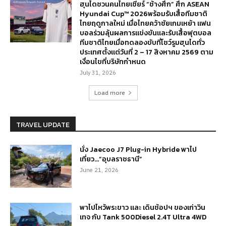
ฮุนไดชวนคนไทยเชียร์ “ช้างศึก” ศึก ASEAN
Hyundai Cup™ 2026พร้อมรับเสื้อทีมชาติ
ไทยฤดูกาลใหม่ เมื่อไทยคว้าชัยเกมเหย้า แฟน
บอลร่วมลุ้นผลการแข่งขันและรับเสื้อฟุตบอล
ทีมชาติไทยเมื่อทดลองขับที่โชว์รูมฮุนไดทั่ว
ประเทศตั้งแต่วันที่ 2 – 17 สิงหาคม 2569 ตาม
เงื่อนไขที่บริษัทกำหนด
July 31, 2026
Load more
TRAVEL UPDATE
นั่ง Jaecoo J7 Plug-in Hybride พาไป
เที่ยว…”อุบลราชธานี”
June 21, 2026
พาไปไหว้พระขาว และ เดินช้อปฯ ของเก่าวิน
เทจ กับ Tank 500Diesel 2.4T Ultra 4WD