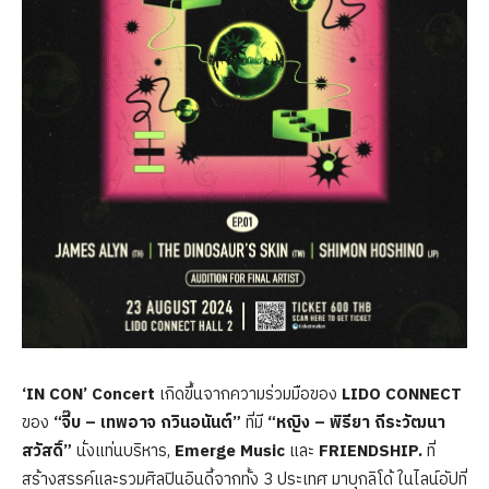
‘IN CON’ Concert
เกิดขึ้นจากความร่วมมือของ
LIDO CONNECT
ของ
“จี๊บ – เทพอาจ กวินอนันต์”
ที่มี
“หญิง – พิรียา ถีระวัฒนา
สวัสดิ์”
นั่งแท่นบริหาร,
Emerge Music
และ
FRIENDSHIP.
ที่
สร้างสรรค์และรวมศิลปินอินดี้จากทั้ง 3 ประเทศ มาบุกลิโด้ ในไลน์อัปที่