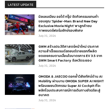
LATEST UPDATE
มิลเลนเนียม ออโต้ กรุ๊ป จัดกิจกรรมแทนคำ
ขอบคุณ ‘Spider-Man: Brand New Day
Exclusive Movie Night’ พาลูกค้าชม
ภาพยนตร์ฟอร์มยักษ์รอบพิเศษ
July 31, 2026
GWM สร้างประวัติศาสตร์หน้าใหม่ ประกาศ
ความสำเร็จแบรนด์รถยนต์รายแรกที่ผลิต
ชดเชยครบตามเงื่อนไขมาตรการ EV 3.5 จาก
GWM Smart Factory จังหวัดระยอง
July 31, 2026
OMODA & JAECOO ตอกย้ำวิสัยทัศน์ด้าน AI
Mobility ผ่านงาน OMODA SUPER AI NIGHT
พร้อมเผยนวัตกรรม Super AI Cockpit ที่จะ
พลิกโฉมประสบการณ์การเดินทางอัจฉริยะสู่
อนาคต
July 31, 2026