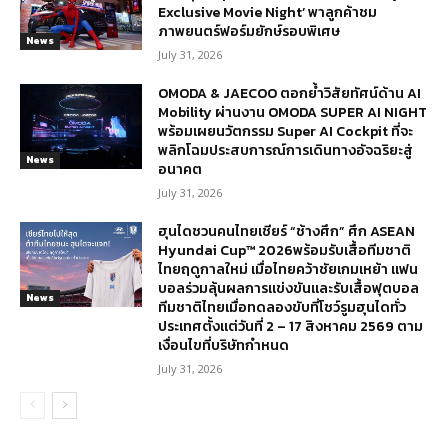
Exclusive Movie Night’ พาลูกค้าชม
ภาพยนตร์ฟอร์มยักษ์รอบพิเศษ
News
July 31, 2026
OMODA & JAECOO ตอกย้ำวิสัยทัศน์ด้าน AI
Mobility ผ่านงาน OMODA SUPER AI NIGHT
พร้อมเผยนวัตกรรม Super AI Cockpit ที่จะ
พลิกโฉมประสบการณ์การเดินทางอัจฉริยะสู่
News
อนาคต
July 31, 2026
ฮุนไดชวนคนไทยเชียร์ “ช้างศึก” ศึก ASEAN
Hyundai Cup™ 2026พร้อมรับเสื้อทีมชาติ
ไทยฤดูกาลใหม่ เมื่อไทยคว้าชัยเกมเหย้า แฟน
บอลร่วมลุ้นผลการแข่งขันและรับเสื้อฟุตบอล
News
ทีมชาติไทยเมื่อทดลองขับที่โชว์รูมฮุนไดทั่ว
ประเทศตั้งแต่วันที่ 2 – 17 สิงหาคม 2569 ตาม
เงื่อนไขที่บริษัทกำหนด
July 31, 2026