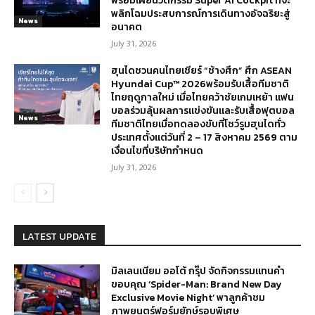
พร้อมเผยนวัตกรรม Super AI Cockpit ที่จะ
พลิกโฉมประสบการณ์การเดินทางอัจฉริยะสู่
News
อนาคต
July 31, 2026
ฮุนไดชวนคนไทยเชียร์ “ช้างศึก” ศึก ASEAN
Hyundai Cup™ 2026พร้อมรับเสื้อทีมชาติ
ไทยฤดูกาลใหม่ เมื่อไทยคว้าชัยเกมเหย้า แฟน
บอลร่วมลุ้นผลการแข่งขันและรับเสื้อฟุตบอล
News
ทีมชาติไทยเมื่อทดลองขับที่โชว์รูมฮุนไดทั่ว
ประเทศตั้งแต่วันที่ 2 – 17 สิงหาคม 2569 ตาม
เงื่อนไขที่บริษัทกำหนด
July 31, 2026
LATEST UPDATE
มิลเลนเนียม ออโต้ กรุ๊ป จัดกิจกรรมแทนคำ
ขอบคุณ ‘Spider-Man: Brand New Day
Exclusive Movie Night’ พาลูกค้าชม
ภาพยนตร์ฟอร์มยักษ์รอบพิเศษ