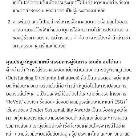
เทคโนโลยีควอนตัมเพื่อการประยุกต์ใช้ในด้านการแพทย์ พลังงาน
และอุตสาหกรรมแห่งอนาคต เป็นผู้ประสานงานหลัก
การพัฒนาเทคโนโลยีสำหรับการรีไซเคิลแบตเตอรี่ลิเธียมไอออน
จากยานยนต์ไฟฟ้าที่หมดอายุการใช้งาน ภายใต้การประสานงาน
ของผู้ช่วยศาสตราจารย์ ดร.สงบ คำค้อ อาจารย์ประจำสำนักวิชา
วิศวกรรมศาสตร์ และทีมวิจัย
คุณปริญ กัญจนาทิพย์ กรรมการผู้จัดการ เชิดชัย ออโต้เฮา
ส์
กล่าวว่า “การได้รับรางวัลยอดเยี่ยมด้านแนวคิดเศรษฐกิจหมุนเวียน
(Outstanding Circularity Initiatives) ถือเป็นเกียรติอย่างยิ่ง และ
บันทึกข้อตกลงความร่วมมือนี้คือ ก้าวสำคัญต่อไปในการเปลี่ยนการ
ยอมรับนั้นให้กลายเป็นผลลัพธ์ที่จับต้องได้และเกิดขึ้นจริง โครงการ
‘ReVolt’ ของเรา ซึ่งสอดคล้องอย่างสมบูรณ์แบบกับเกณฑ์ ESG ที่
เข้มงวดของ Dealer Sustainability Awards เป็นเครื่องพิสูจน์ถึง
ความทุ่มเทของเราต่อความรับผิดชอบด้านสิ่งแวดล้อมและการมีส่วน
ร่วมทางสังคม เรามุ่งมั่นอย่างลึกซึ้งที่จะขับเคลื่อนโครงการนี้ไปข้าง
หน้า ความร่วมมือกับบีเอ็มดับเบิลยู กรุ๊ป ประเทศไทย และมหาวิทยาลัย