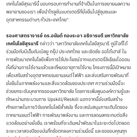
เทคโนโลยีสุรนารีนี้ มอบกรอบการทำงานที่จำเป็นในการขยายผลความ
พยายามของเรา เพื่อนำโซลูชันแบตเตอรี่ที่ยั่งยืนไปสู่ชุมชนและ
อุตสาหกรรมต่างๆ ทั่วประเทศไทย”
รองศาสตราจารย์ ดร.อนันต์ ทองระอา อธิการบดี มหาวิทยาลัย
เทคโนโลยีสุรนารี
กล่าวว่า “มหาวิทยาลัยเทคโนโลยีสุรนารี ภูมิใจที่ได้
ร่วมมือกับบีเอ็มดับเบิลยู กรุ๊ป ประเทศไทย และเชิดชัย ออโต้เฮาส์ ใน
การพัฒนาเทคโนโลยีเพื่อการใช้ประโยชน์จากแบตเตอรี่ลิเธียมไอออน
ทั้งที่ผ่านการใช้งานแล้วและที่หมดอายุการใช้งาน โครงการนี้มีเป้าหมาย
เพื่อเสริมสร้างอุตสาหกรรมยานยนต์ไฟฟ้า และส่งเสริมการพัฒนาที่
ยั่งยืนในภาคพลังงานและสิ่งแวดล้อมของประเทศ ความร่วมมือนี้จะ
ช่วยยกระดับบุคลากรของมหาวิทยาลัย โดยการเพิ่มพูนองค์ความรู้และ
ทักษะผ่านกระบวนการ Upskill/Reskill นอกจากนี้ยังเสริมสร้าง
ศักยภาพในการวิจัยเทคโนโลยีล้ำสมัย ซึ่งจะสนับสนุนการเติบโตของ
ภาคยานยนต์ไฟฟ้า การพัฒนาพลังงาน และการลดผลกระทบต่อสิ่ง
แวดล้อมอย่างยั่งยืน เราพร้อมที่จะเดินหน้าพัฒนาในระยะต่อไปตลอด
ระยะเวลาสองปีของบันทึกข้อตกลงความร่วมมือนี้ และขอขอบคุณทุก