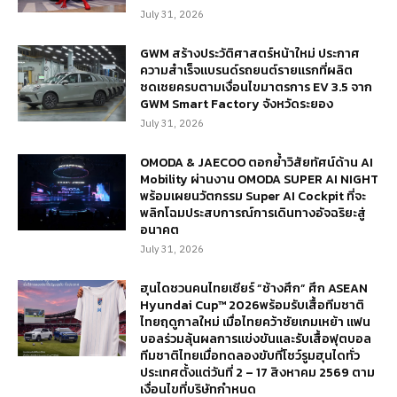
July 31, 2026
GWM สร้างประวัติศาสตร์หน้าใหม่ ประกาศ
ความสำเร็จแบรนด์รถยนต์รายแรกที่ผลิต
ชดเชยครบตามเงื่อนไขมาตรการ EV 3.5 จาก
GWM Smart Factory จังหวัดระยอง
July 31, 2026
OMODA & JAECOO ตอกย้ำวิสัยทัศน์ด้าน AI
Mobility ผ่านงาน OMODA SUPER AI NIGHT
พร้อมเผยนวัตกรรม Super AI Cockpit ที่จะ
พลิกโฉมประสบการณ์การเดินทางอัจฉริยะสู่
อนาคต
July 31, 2026
ฮุนไดชวนคนไทยเชียร์ “ช้างศึก” ศึก ASEAN
Hyundai Cup™ 2026พร้อมรับเสื้อทีมชาติ
ไทยฤดูกาลใหม่ เมื่อไทยคว้าชัยเกมเหย้า แฟน
บอลร่วมลุ้นผลการแข่งขันและรับเสื้อฟุตบอล
ทีมชาติไทยเมื่อทดลองขับที่โชว์รูมฮุนไดทั่ว
ประเทศตั้งแต่วันที่ 2 – 17 สิงหาคม 2569 ตาม
เงื่อนไขที่บริษัทกำหนด