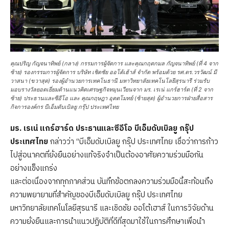
คุณปริญ กัญจนาทิพย์ (กลาง) กรรมการผู้จัดการ และคุณกฤตกมล กัญจนาทิพย์ (ที่ 4 จาก
ซ้าย) รองกรรมการผู้จัดการ บริษัท เชิดชัย ออโต้เฮ้าส์ จำกัด พร้อมด้วย รศ.ดร.วรวัฒน์ มี
วาสนา (ขวาสุด) รองผู้อำนวยการเทคโนธานี มหาวิทยาลัยเทคโนโลยีสุรนารี ร่วมรับ
มอบรางวัลยอดเยี่ยมด้านแนวคิดเศรษฐกิจหมุนเวียนจาก มร. เรเน่ แกร์ฮาร์ด (ที่ 2 จาก
ซ้าย) ประธานและซีอีโอ และ คุณกฤษฎา อุตตโมทย์ (ซ้ายสุด) ผู้อำนวยการฝ่ายสื่อสาร
กิจการองค์กร บีเอ็มดับเบิลยู กรุ๊ป ประเทศไทย
มร
. เรเน่ แกร์ฮาร์ด ประธานและซีอีโอ บีเอ็มดับเบิลยู กรุ๊ป
ประเทศไทย
กล่าวว่า “บีเอ็มดับเบิลยู กรุ๊ป ประเทศไทย เชื่อว่าการก้าว
ไปสู่อนาคตที่ยั่งยืนอย่างแท้จริงจำเป็นต้องอาศัยความร่วมมือกัน
อย่างแข็งแกร่ง
และต่อเนื่องจากทุกภาคส่วน บันทึกข้อตกลงความร่วมมือนี้สะท้อนถึง
ความพยายามที่สำคัญของบีเอ็มดับเบิลยู กรุ๊ป ประเทศไทย
มหาวิทยาลัยเทคโนโลยีสุรนารี และเชิดชัย ออโต้เฮาส์ ในการวิจัยด้าน
ความยั่งยืนและการนำแนวปฏิบัติที่ดีที่สุดมาใช้ในการศึกษาเพื่อนำ