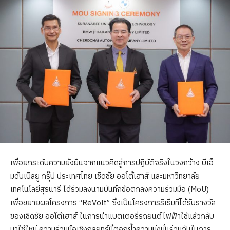
เพื่อยกระดับความยั่งยืนจากแนวคิดสู่การปฏิบัติจริงในวงกว้าง บีเอ็
มดับเบิลยู กรุ๊ป ประเทศไทย เชิดชัย ออโต้เฮาส์ และมหาวิทยาลัย
เทคโนโลยีสุรนารี ได้ร่วมลงนามบันทึกข้อตกลงความร่วมมือ (MoU)
เพื่อขยายผลโครงการ “ReVolt” ซึ่งเป็นโครงการริเริ่มที่ได้รับรางวัล
ของเชิดชัย ออโต้เฮาส์ ในการนำแบตเตอรี่รถยนต์ไฟฟ้าใช้แล้วกลับ
มาใช้ใหม่ ความร่วมมือเชิงกลยุทธ์นี้ตอกย้ำความมุ่งมั่นร่วมกันในการ