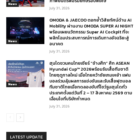
ภาพยนตร์ฟอร์มยักษ์รอบพิเศษ
News
July 31, 2026
OMODA & JAECOO ตอกย้ำวิสัยทัศน์ด้าน AI
Mobility ผ่านงาน OMODA SUPER AI NIGHT
พร้อมเผยนวัตกรรม Super AI Cockpit ที่จะ
พลิกโฉมประสบการณ์การเดินทางอัจฉริยะสู่
News
อนาคต
July 31, 2026
ฮุนไดชวนคนไทยเชียร์ “ช้างศึก” ศึก ASEAN
Hyundai Cup™ 2026พร้อมรับเสื้อทีมชาติ
ไทยฤดูกาลใหม่ เมื่อไทยคว้าชัยเกมเหย้า แฟน
บอลร่วมลุ้นผลการแข่งขันและรับเสื้อฟุตบอล
News
ทีมชาติไทยเมื่อทดลองขับที่โชว์รูมฮุนไดทั่ว
ประเทศตั้งแต่วันที่ 2 – 17 สิงหาคม 2569 ตาม
เงื่อนไขที่บริษัทกำหนด
July 31, 2026
LATEST UPDATE