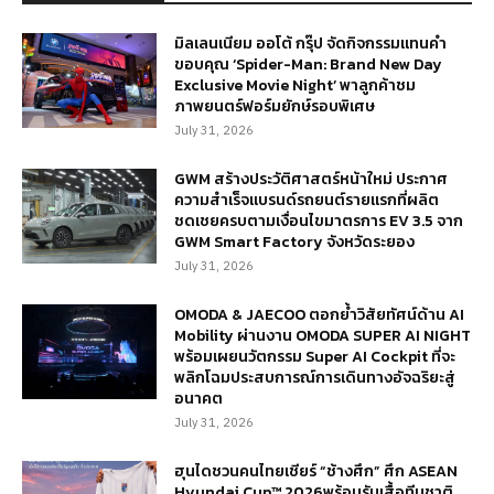
มิลเลนเนียม ออโต้ กรุ๊ป จัดกิจกรรมแทนคำ
ขอบคุณ ‘Spider-Man: Brand New Day
Exclusive Movie Night’ พาลูกค้าชม
ภาพยนตร์ฟอร์มยักษ์รอบพิเศษ
July 31, 2026
GWM สร้างประวัติศาสตร์หน้าใหม่ ประกาศ
ความสำเร็จแบรนด์รถยนต์รายแรกที่ผลิต
ชดเชยครบตามเงื่อนไขมาตรการ EV 3.5 จาก
GWM Smart Factory จังหวัดระยอง
July 31, 2026
OMODA & JAECOO ตอกย้ำวิสัยทัศน์ด้าน AI
Mobility ผ่านงาน OMODA SUPER AI NIGHT
พร้อมเผยนวัตกรรม Super AI Cockpit ที่จะ
พลิกโฉมประสบการณ์การเดินทางอัจฉริยะสู่
อนาคต
July 31, 2026
ฮุนไดชวนคนไทยเชียร์ “ช้างศึก” ศึก ASEAN
Hyundai Cup™ 2026พร้อมรับเสื้อทีมชาติ