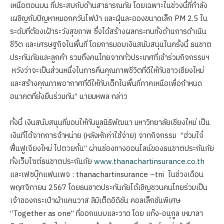
เหนือตอนบน ที่ประสบกับด้านสาธารณภัย โดยเฉพาะในช่วงนี้ที่กำลัง
เผชิญกับปัญหาหมอกควันไฟป่า และฝุ่นละอองขนาดเล็ก PM 2.5 ใน
ระดับที่ต้องเฝ้าระวังสุขภาพ ซึ่งได้สร้างผลกระทบทั้งด้านการดำเนิน
ชีวิต และเศรษฐกิจในพื้นที่ โดยการมอบเงินสนับสนุนในครั้งนี้ ธนชาต
ประกันภัยและลูกค้า รวมถึงคนไทยจากทั่วประเทศที่เข้าร่วมกิจกรรมฯ
หวังว่าจะเป็นส่วนหนึ่งในการคืนคุณภาพชีวิตที่ดีให้กับชาวเชียงใหม่
และสร้างคุณภาพอากาศที่ดีให้กับเด็กในพื้นที่ภาคเหนือเพื่อกำหนด
อนาคตที่ยั่งยืนร่วมกัน” นายมหพล กล่าว
ทั้งนี้ เงินสนับสนุนที่มอบให้กับมูลนิธิพัฒนา มหาวิทยาลัยเชียงใหม่ เป็น
เงินที่ได้จากการจำหน่าย (หลังหักค่าใช้จ่าย) จากกิจกรรม “ฮ่วมใจ๋
ฟื้นฟูเจียงใหม่ ไปตวยกั๋น” ผ่านช่องทางออนไลน์ของธนชาตประกันภัย
ทั้งเว็บไซต์ธนชาตประกันภัย
www.thanachartinsurance.co.th
และเฟซบุ๊กแฟนเพจ : thanachartinsurance –tni ในช่วงเดือน
พฤศจิกายน 2567 โดยธนชาตประกันภัยได้เชิญชวนคนไทยร่วมเป็น
เจ้าของกระเป๋าผ้าแคนวาส ลิมิเต็ดอิดิชัน คอลเล็กชันพิเศษ
“Together as one” ที่ออกแบบและวาด โดย แก๊ง-อนุกูล เหมาลา