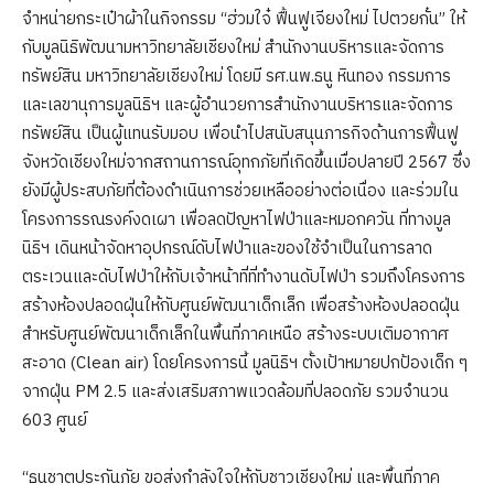
จำหน่ายกระเป๋าผ้าในกิจกรรม “ฮ่วมใจ๋ ฟื้นฟูเจียงใหม่ ไปตวยกั๋น” ให้
กับมูลนิธิพัฒนามหาวิทยาลัยเชียงใหม่ สำนักงานบริหารและจัดการ
ทรัพย์สิน มหาวิทยาลัยเชียงใหม่ โดยมี รศ.นพ.ธนู หินทอง กรรมการ
และเลขานุการมูลนิธิฯ และผู้อำนวยการสำนักงานบริหารและจัดการ
ทรัพย์สิน เป็นผู้แทนรับมอบ เพื่อนำไปสนับสนุนภารกิจด้านการฟื้นฟู
จังหวัดเชียงใหม่จากสถานการณ์อุทกภัยที่เกิดขึ้นเมื่อปลายปี 2567 ซึ่ง
ยังมีผู้ประสบภัยที่ต้องดำเนินการช่วยเหลืออย่างต่อเนื่อง และร่วมใน
โครงการรณรงค์งดเผา เพื่อลดปัญหาไฟป่าและหมอกควัน ที่ทางมูล
นิธิฯ เดินหน้าจัดหาอุปกรณ์ดับไฟป่าและของใช้จำเป็นในการลาด
ตระเวนและดับไฟป่าให้กับเจ้าหน้าที่ที่ทำงานดับไฟป่า รวมถึงโครงการ
สร้างห้องปลอดฝุ่นให้กับศูนย์พัฒนาเด็กเล็ก เพื่อสร้างห้องปลอดฝุ่น
สำหรับศูนย์พัฒนาเด็กเล็กในพื้นที่ภาคเหนือ สร้างระบบเติมอากาศ
สะอาด (Clean air) โดยโครงการนี้ มูลนิธิฯ ตั้งเป้าหมายปกป้องเด็ก ๆ
จากฝุ่น PM 2.5 และส่งเสริมสภาพแวดล้อมที่ปลอดภัย รวมจำนวน
603 ศูนย์
“ธนชาตประกันภัย ขอส่งกำลังใจให้กับชาวเชียงใหม่ และพื้นที่ภาค