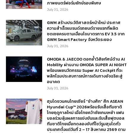
ภาพยนตร์ฟอร์มยักษ์รอบพิเศษ
July 31, 2026
GWM สร้างประวัติศาสตร์หน้าใหม่ ประกาศ
ความสำเร็จแบรนด์รถยนต์รายแรกที่ผลิต
ชดเชยครบตามเงื่อนไขมาตรการ EV 3.5 จาก
GWM Smart Factory จังหวัดระยอง
July 31, 2026
OMODA & JAECOO ตอกย้ำวิสัยทัศน์ด้าน AI
Mobility ผ่านงาน OMODA SUPER AI NIGHT
พร้อมเผยนวัตกรรม Super AI Cockpit ที่จะ
พลิกโฉมประสบการณ์การเดินทางอัจฉริยะสู่
อนาคต
July 31, 2026
ฮุนไดชวนคนไทยเชียร์ “ช้างศึก” ศึก ASEAN
Hyundai Cup™ 2026พร้อมรับเสื้อทีมชาติ
ไทยฤดูกาลใหม่ เมื่อไทยคว้าชัยเกมเหย้า แฟน
บอลร่วมลุ้นผลการแข่งขันและรับเสื้อฟุตบอล
ทีมชาติไทยเมื่อทดลองขับที่โชว์รูมฮุนไดทั่ว
ประเทศตั้งแต่วันที่ 2 – 17 สิงหาคม 2569 ตาม