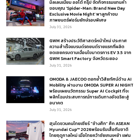
มิลเลนเนียม ออโต้ กรุ๊ป จัดกิจกรรมแทนคำ
ขอบคุณ ‘Spider-Man: Brand New Day
Exclusive Movie Night’ พาลูกค้าชม
ภาพยนตร์ฟอร์มยักษ์รอบพิเศษ
July 31, 2026
GWM สร้างประวัติศาสตร์หน้าใหม่ ประกาศ
ความสำเร็จแบรนด์รถยนต์รายแรกที่ผลิต
ชดเชยครบตามเงื่อนไขมาตรการ EV 3.5 จาก
GWM Smart Factory จังหวัดระยอง
July 31, 2026
OMODA & JAECOO ตอกย้ำวิสัยทัศน์ด้าน AI
Mobility ผ่านงาน OMODA SUPER AI NIGHT
พร้อมเผยนวัตกรรม Super AI Cockpit ที่จะ
พลิกโฉมประสบการณ์การเดินทางอัจฉริยะสู่
อนาคต
July 31, 2026
ฮุนไดชวนคนไทยเชียร์ “ช้างศึก” ศึก ASEAN
Hyundai Cup™ 2026พร้อมรับเสื้อทีมชาติ
ไทยฤดูกาลใหม่ เมื่อไทยคว้าชัยเกมเหย้า แฟน