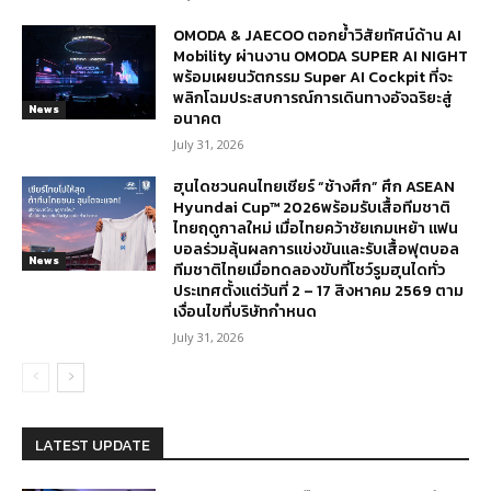
OMODA & JAECOO ตอกย้ำวิสัยทัศน์ด้าน AI
Mobility ผ่านงาน OMODA SUPER AI NIGHT
พร้อมเผยนวัตกรรม Super AI Cockpit ที่จะ
พลิกโฉมประสบการณ์การเดินทางอัจฉริยะสู่
News
อนาคต
July 31, 2026
ฮุนไดชวนคนไทยเชียร์ “ช้างศึก” ศึก ASEAN
Hyundai Cup™ 2026พร้อมรับเสื้อทีมชาติ
ไทยฤดูกาลใหม่ เมื่อไทยคว้าชัยเกมเหย้า แฟน
บอลร่วมลุ้นผลการแข่งขันและรับเสื้อฟุตบอล
News
ทีมชาติไทยเมื่อทดลองขับที่โชว์รูมฮุนไดทั่ว
ประเทศตั้งแต่วันที่ 2 – 17 สิงหาคม 2569 ตาม
เงื่อนไขที่บริษัทกำหนด
July 31, 2026
LATEST UPDATE