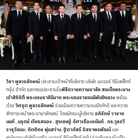
วิชา พูลวรลักษณ์
ประธานเจ้าหน้าที่บริหาร บริษัท เมเจอร์ ซีนีเพล็กซ์
กรุ้ป จำกัด (มหาชน)ประธานใน
พิธีถวายความอาลัย
สมเด็จพระนาง
เจ้าสิริกิติ์ พระบรมราชินีนาถ พระบรมราชชนนีพันปีหลวง
พร้อม
ด้วย
วิศรุต พูลวรลักษณ์
ร่วมน้อมถวายความจงรักภักดี และถวาย
สักการะหน้าพระฉายาลักษณ์ โดยมีคณะผู้บริหาร
อภิรักษ์ วาราช
นนท์
,
นรุตม์ เจียรสนอง
,
สุรเชษฐ์ อัศวเรืองอนันต์
,
ดร.วุธรวี
จารุวัฒนะ
,
กิตติกร พุ่มสว่าง
,
ฐิตาภัสร์ อิสราพรพัฒน์
และ
พนักงานบริษัทในเครือ เมเจอร์ ซีนีเพล็กซ์ กรุ้ป ร่วมยืนสงบนิ่งเป็น