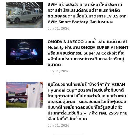
GWM สร้างประวัติศาสตร์หน้าใหม่ ประกาศ
ความสำเร็จแบรนด์รถยนต์รายแรกที่ผลิต
ชดเชยครบตามเงื่อนไขมาตรการ EV 3.5 จาก
GWM Smart Factory จังหวัดระยอง
July 31, 2026
OMODA & JAECOO ตอกย้ำวิสัยทัศน์ด้าน AI
Mobility ผ่านงาน OMODA SUPER AI NIGHT
พร้อมเผยนวัตกรรม Super AI Cockpit ที่จะ
พลิกโฉมประสบการณ์การเดินทางอัจฉริยะสู่
อนาคต
July 31, 2026
ฮุนไดชวนคนไทยเชียร์ “ช้างศึก” ศึก ASEAN
Hyundai Cup™ 2026พร้อมรับเสื้อทีมชาติ
ไทยฤดูกาลใหม่ เมื่อไทยคว้าชัยเกมเหย้า แฟน
บอลร่วมลุ้นผลการแข่งขันและรับเสื้อฟุตบอล
ทีมชาติไทยเมื่อทดลองขับที่โชว์รูมฮุนไดทั่ว
ประเทศตั้งแต่วันที่ 2 – 17 สิงหาคม 2569 ตาม
เงื่อนไขที่บริษัทกำหนด
July 31, 2026