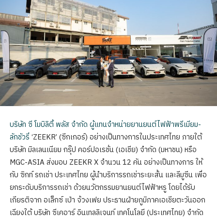
บริษัท ซี โมบิลิตี้ พลัส จำกัด ผู้แทนจำหน่ายยานยนต์ไฟฟ้าพรีเมียม-
ลักชัวรี่
‘ZEEKR’ (ซีกเกอร์) อย่างเป็นทางการในประเทศไทย ภายใต้
บริษัท มิลเลนเนียม กรุ๊ป คอร์ปอเรชั่น (เอเชีย) จำกัด (มหาชน) หรือ
MGC-ASIA ส่งมอบ ZEEKR X จำนวน 12 คัน อย่างเป็นทางการ ให้
กับ ซิกท์ รถเช่า ประเทศไทย ผู้นำบริการรถเช่าระยะสั้น และลีมูซีน เพื่อ
ยกระดับบริการรถเช่า ด้วยนวัตกรรมยานยนต์ไฟฟ้าหรู โดยได้รับ
เกียรติจาก อเล็กซ์ เป่า จ้วงเฟย ประธานฝ่ายภูมิภาคเอเชียตะวันออก
เฉียงใต้ บริษัท ซีเคอาร์ อินเทลลิเจนท์ เทคโนโลยี (ประเทศไทย) จำกัด