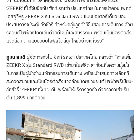
ว่า “นับเป็นอีกก้าวสำคัญของยานยนต์ไฟฟ้าพรีเมียม-ลักชัวรี่
‘ZEEKR’ ที่ได้จับมือกับ ซิกท์ รถเช่า ประเทศไทย ในการนำคอมแพกต์
เอสยูวีหรู ZEEKR X รุ่น Standard RWD แบบมอเตอร์เดี่ยว มอบ
ประสบการณ์ระดับลักชัวรี่ สำหรับกลุ่มลูกค้าที่ชื่นชอบการเดินทาง ด้วย
รถยนต์ไฟฟ้าที่โดดเด่นด้วยดีไซน์และสมรรถนะ พร้อมเป็นมิตรต่อสิ่ง
แวดล้อม ตามแบบฉบับไลฟ์สไตล์ยุคใหม่อย่างแท้จริง”
ภูมน สมดี
ผู้จัดการทั่วไป ซิกท์ รถเช่า ประเทศไทย กล่าวว่า “การเพิ่ม
ZEEKR X รุ่น Standard RWD เข้ามาในฟลีต สะท้อนถึงความมุ่งมั่น
ในการเป็นผู้นำด้านนวัตกรรมการเดินทาง พร้อมนำเสนอทางเลือกที่
สะดวกสบายและเป็นมิตรต่อสิ่งแวดล้อม โดยยานยนต์ไฟฟ้าพรีเมียม-
ลักชัวรี่ ‘ZEEKR’ ทั้ง 12 คัน พร้อมให้บริการลูกค้า ด้วยราคาเช่าเริ่ม
ต้น 1,899 บาทต่อวัน”