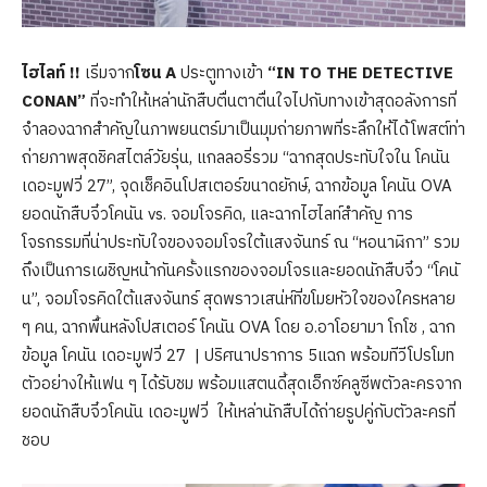
ไฮไลท์
!!
เริ่มจาก
โซน
A
ประตูทางเข้า
“
IN TO THE DETECTIVE
CONAN”
ที่จะทำให้เหล่านักสืบตื่นตาตื่นใจไปกับทางเข้าสุดอลังการที่
จำลองฉากสำคัญในภาพยนตร์มาเป็นมุมถ่ายภาพที่ระลึกให้ได้โพสต์ท่า
ถ่ายภาพสุดชิคสไตล์วัยรุ่น, แกลลอรี่รวม “ฉากสุดประทับใจใน โคนัน
เดอะมูฟวี่ 27”, จุดเช็คอินโปสเตอร์ขนาดยักษ์, ฉากข้อมูล โคนัน OVA
ยอดนักสืบจิ๋วโคนัน vs. จอมโจรคิด, และฉากไฮไลท์สำคัญ การ
โจรกรรมที่น่าประทับใจของจอมโจรใต้แสงจันทร์ ณ “หอนาฬิกา” รวม
ถึงเป็นการเผชิญหน้ากันครั้งแรกของจอมโจรและยอดนักสืบจิ๋ว “โคนั
น”, จอมโจรคิดใต้แสงจันทร์ สุดพราวเสน่ห์ที่ขโมยหัวใจของใครหลาย
ๆ คน, ฉากพื้นหลังโปสเตอร์ โคนัน OVA โดย อ.อาโอยามา โกโช , ฉาก
ข้อมูล โคนัน เดอะมูฟวี่ 27 | ปริศนาปราการ 5แฉก พร้อมทีวีโปรโมท
ตัวอย่างให้แฟน ๆ ได้รับชม พร้อมแสตนดี้สุดเอ็กซ์คลูซีพตัวละครจาก
ยอดนักสืบจิ๋วโคนัน เดอะมูฟวี่ ให้เหล่านักสืบได้ถ่ายรูปคู่กับตัวละครที่
ชอบ