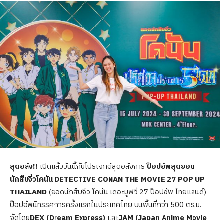
สุดอลัง
!!
เปิดแล้ววันนี้กับโปรเจกต์สุดอลังการ
ป็อปอัพสุดยอด
นักสืบจิ๋วโคนัน
DETECTIVE CONAN THE MOVIE 27 POP UP
THAILAND
(ยอดนักสืบจิ๋ว โคนัน เดอะมูฟวี่ 27 ป็อปอัพ ไทยแลนด์)
ป็อปอัพนิทรรศการครั้งแรกในประเทศไทย บนพื้นที่กว่า 500 ตร.ม.
จัดโดย
DEX (Dream Express)
และ
JAM (Japan Anime Movie