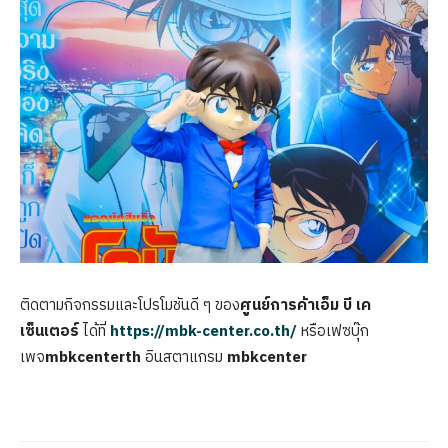
ติดตามกิจกรรมและโปรโมชันดี ๆ ของ
ศูนย์การค้าเอ็ม บี เค
เซ็นเตอร์
ได้ที่
https://mbk-center.co.th/
หรือเฟซบุ๊ก
เพจ
mbkcenterth
อินสตาแกรม
mbkcenter