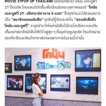
MOVIE 27POP UP THAILAND
(ยอดนักสืบจิ๋ว โคนัน เดอะมูฟวี่
27 ป็อปอัพ ไทยแลนด์)จัดขึ้นเพื่อต้อนรับกระแสภาพยนตร์
“โคนัน
เดอะมูฟวี่
27 : ปริศนาปราการ 5 แฉก”
ซึ่งทุกท่านจะได้สวมบทบาท
เป็น
“สมาชิกชมรมนักสืบ”
ทุกสิ่งที่รู้จักและรักใน
“ยอดนักสืบจิ๋ว
โคนัน เดอะมูฟวี่”
จะถูกนำมาให้เหล่านักสืบได้ร่วมไขปริศนาและเติม
เต็มเหล่าสมาชิกนักสืบให้หัวใจฟูสุด ๆ ทั้งมุมถ่ายรูปสุดชิค โซนจำหน่าย
ของที่ระลึกและสินค้าราคาพิเศษเฉพาะภายในงานนี้เท่านั้น