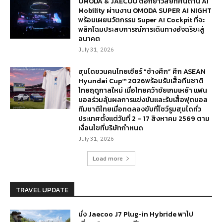
OMODA & JAECOO ตอกย้ำวิสัยทัศน์ด้าน AI
Mobility ผ่านงาน OMODA SUPER AI NIGHT
พร้อมเผยนวัตกรรม Super AI Cockpit ที่จะ
พลิกโฉมประสบการณ์การเดินทางอัจฉริยะสู่
อนาคต
July 31, 2026
ฮุนไดชวนคนไทยเชียร์ “ช้างศึก” ศึก ASEAN
Hyundai Cup™ 2026พร้อมรับเสื้อทีมชาติ
ไทยฤดูกาลใหม่ เมื่อไทยคว้าชัยเกมเหย้า แฟน
บอลร่วมลุ้นผลการแข่งขันและรับเสื้อฟุตบอล
ทีมชาติไทยเมื่อทดลองขับที่โชว์รูมฮุนไดทั่ว
ประเทศตั้งแต่วันที่ 2 – 17 สิงหาคม 2569 ตาม
เงื่อนไขที่บริษัทกำหนด
July 31, 2026
Load more
TRAVEL UPDATE
นั่ง Jaecoo J7 Plug-in Hybride พาไป