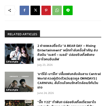
RELATED ARTICLES
2 ค่ายเพลงชื่อดัง “A BEAR DAY – Rising
Entertainment” ผนึกกำลังครั้งสำคัญ ส่ง
ศิลปิน “เบสท์ – เบลล์” ปล่อยซิงเกิ้ลพิเศษ
เอาใจคนอินเลิฟ
Lifestyle
July 23, 2026
‘มาริโอ้-มาร์โค’ ปลื้มแฟนคลับล้นลาน Central
World ควงคู่เปิดตัวแว่นสุดคูล OWNDAYS |
CARNIVAL ลั่นโดนใจคนรักสไตล์อเมริกันวิน
เทจ
Lifestyle
June 24, 2026
“บิ๊ก Y2Z” ทำฟิน!! ปล่อยซิงเกิ้ลเดี่ยวเอาใจ