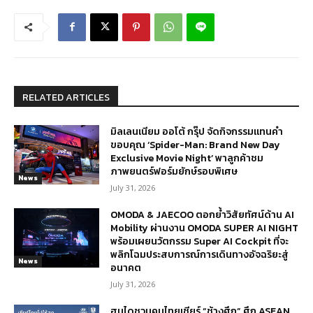
RELATED ARTICLES
มิลเลนเนียม ออโต้ กรุ๊ป จัดกิจกรรมแทนคำ
ขอบคุณ ‘Spider-Man: Brand New Day
Exclusive Movie Night’ พาลูกค้าชม
ภาพยนตร์ฟอร์มยักษ์รอบพิเศษ
News
July 31, 2026
OMODA & JAECOO ตอกย้ำวิสัยทัศน์ด้าน AI
Mobility ผ่านงาน OMODA SUPER AI NIGHT
พร้อมเผยนวัตกรรม Super AI Cockpit ที่จะ
พลิกโฉมประสบการณ์การเดินทางอัจฉริยะสู่
News
อนาคต
July 31, 2026
ฮุนไดชวนคนไทยเชียร์ “ช้างศึก” ศึก ASEAN