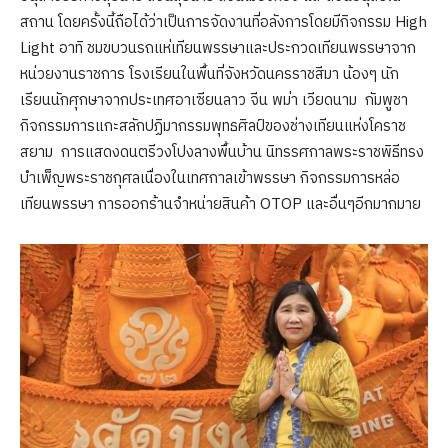
สถาน โดยครั้งนี้ถือได้ว่าเป็นการจัดงานที่อลังการโดยมีกิจกรรม High
Light อาทิ ชมขบวนรถแห่เทียนพรรษาและประกวดเทียนพรรษาจาก
หน่วยงานราชการ โรงเรียนในพื้นที่จังหวัดนครราชสีมา น้องๆ นัก
เรียนนักศุกษาจากประเทศอาเซียนลาว จีน พม่า เวียดนาม กัมพูชา
กิจกรรมการแกะสลักปฏิมากรรมพุทธศิลป์ของช่างเทียนแห่งโคราช
สยาม การแสดงดนตรีวงโปงลางพื้นบ้าน นิทรรศกาลพระราชพิธีทรง
บำเพ็ญพระราชกุศลเนื่องในเทศกาลเข้าพรรษา กิจกรรมการหล่อ
เทียนพรรษา การออกร้านจำหน่ายสินค้า OTOP และอื่นๆอีกมากมาย