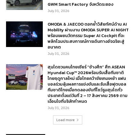
GWM Smart Factory จังหวัดระยอง
July 31, 2026
OMODA & JAECOO ตอกย้ำวิสัยทัศน์ด้าน AI
Mobility ผ่านงาน OMODA SUPER AI NIGHT
พร้อมเผยนวัตกรรม Super AI Cockpit ที่จะ
พลิกโฉมประสบการณ์การเดินทางอัจฉริยะสู่
อนาคต
July 31, 2026
ฮุนไดชวนคนไทยเชียร์ “ช้างศึก” ศึก ASEAN
Hyundai Cup™ 2026พร้อมรับเสื้อทีมชาติ
ไทยฤดูกาลใหม่ เมื่อไทยคว้าชัยเกมเหย้า แฟน
บอลร่วมลุ้นผลการแข่งขันและรับเสื้อฟุตบอล
ทีมชาติไทยเมื่อทดลองขับที่โชว์รูมฮุนไดทั่ว
ประเทศตั้งแต่วันที่ 2 – 17 สิงหาคม 2569 ตาม
เงื่อนไขที่บริษัทกำหนด
July 31, 2026
Load more