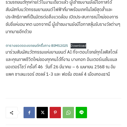
รวมรถยนต์ทุกค่ายไว้ในงานเดียวแล้ว ผู้เข้าชมงานยังมีโอกาสได้
สัมผัสกับนวัตกรรมยานยนต์ไฟฟ้าที่มาพร้อมเทคโนโลยีสุดล้ำและ
ประสิทธิภาพที่เป็นมิตรต่อสิ่งแวดล้อม เปิดประสบการณ์ใหม่ของการ
ขับขี่แห่งอนาคต นอกจากนี้ ผู้เข้าชมงานยังมีโอกาสลุ้นรับรางวัลต่างๆ
มากมายอีกด้วย
ตารางยอดจองรถยนต์ครึ่งทาง BIMS2025
Download
มาร่วมสัมผัสนวัตกรรมแห่งยานยนต์ AI ที่จะตอบโจทย์ทุกไลฟ์สไตล์
และคุณภาพชีวิตใหม่ของทุกคนได้ที่งาน บางกอก อินเตอร์เนชั่นแนล
มอเตอร์โชว์ ครั้งที่ 46 วันที่ 26 มีนาคม – 6 เมษายน 2568 ณ อิม
แพค ชาเลนเจอร์ ฮอลล์ 1-3 และ ฟอรั่ม ฮอลล์ 4 เมืองทองธานี