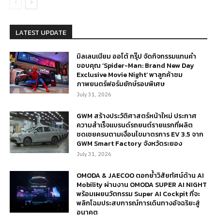
LATEST UPDATE
มิลเลนเนียม ออโต้ กรุ๊ป จัดกิจกรรมแทนคำ
ขอบคุณ ‘Spider-Man: Brand New Day
Exclusive Movie Night’ พาลูกค้าชม
ภาพยนตร์ฟอร์มยักษ์รอบพิเศษ
July 31, 2026
GWM สร้างประวัติศาสตร์หน้าใหม่ ประกาศ
ความสำเร็จแบรนด์รถยนต์รายแรกที่ผลิต
ชดเชยครบตามเงื่อนไขมาตรการ EV 3.5 จาก
GWM Smart Factory จังหวัดระยอง
July 31, 2026
OMODA & JAECOO ตอกย้ำวิสัยทัศน์ด้าน AI
Mobility ผ่านงาน OMODA SUPER AI NIGHT
พร้อมเผยนวัตกรรม Super AI Cockpit ที่จะ
พลิกโฉมประสบการณ์การเดินทางอัจฉริยะสู่
อนาคต