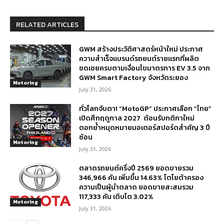
RELATED ARTICLES
GWM สร้างประวัติศาสตร์หน้าใหม่ ประกาศ
ความสำเร็จแบรนด์รถยนต์รายแรกที่ผลิต
ชดเชยครบตามเงื่อนไขมาตรการ EV 3.5 จาก
GWM Smart Factory จังหวัดระยอง
Motoring
July 31, 2026
ทั่วโลกจับตา! “MotoGP” ประกาศเลือก “ไทย”
เปิดศึกฤดูกาล 2027 ต้อนรับกติกาใหม่
ตอกย้ำหมุดหมายมอเตอร์สปอร์ตสำคัญ 3 ปี
ซ้อน
Motoring
July 31, 2026
ตลาดรถยนต์ครึ่งปี 2569 ยอดขายรวม
346,966 คัน เพิ่มขึ้น 14.63% โตโยต้าครอง
ความเป็นผู้นำตลาด ยอดขายสะสมรวม
117,333 คัน เติบโต 3.02%
Motoring
July 31, 2026