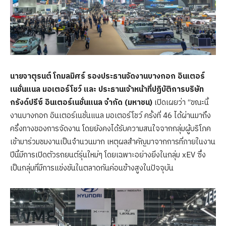
นายจาตุรนต์ โกมลมิศร์
รองประธานจัดงานบางกอก อินเตอร์
เนชั่นแนล มอเตอร์โชว์ และ ประธานเจ้าหน้าที่ปฏิบัติการบริษัท
กรังด์ปรีซ์ อินเตอร์เนชั่นแนล จำกัด (มหาชน)
เปิดเผยว่า “ขณะนี้
งานบางกอก อินเตอร์เนชั่นแนล มอเตอร์โชว์ ครั้งที่ 46 ได้ผ่านมาถึง
ครึ่งทางของการจัดงาน โดยยังคงได้รับความสนใจจากกลุ่มผู้บริโภค
เข้ามาร่วมชมงานเป็นจำนวนมาก เหตุผลสำคัญมาจากการที่ภายในงาน
ปีนี้มีการเปิดตัวรถยนต์รุ่นใหม่ๆ โดยเฉพาะอย่างยิ่งในกลุ่ม xEV ซึ่ง
เป็นกลุ่มที่มีการแข่งขันในตลาดกันค่อนข้างสูงในปัจจุบัน