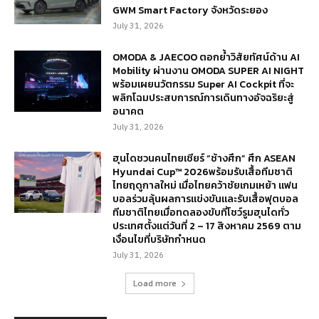
GWM Smart Factory จังหวัดระยอง
July 31, 2026
OMODA & JAECOO ตอกย้ำวิสัยทัศน์ด้าน AI
Mobility ผ่านงาน OMODA SUPER AI NIGHT
พร้อมเผยนวัตกรรม Super AI Cockpit ที่จะ
พลิกโฉมประสบการณ์การเดินทางอัจฉริยะสู่
อนาคต
July 31, 2026
ฮุนไดชวนคนไทยเชียร์ “ช้างศึก” ศึก ASEAN
Hyundai Cup™ 2026พร้อมรับเสื้อทีมชาติ
ไทยฤดูกาลใหม่ เมื่อไทยคว้าชัยเกมเหย้า แฟน
บอลร่วมลุ้นผลการแข่งขันและรับเสื้อฟุตบอล
ทีมชาติไทยเมื่อทดลองขับที่โชว์รูมฮุนไดทั่ว
ประเทศตั้งแต่วันที่ 2 – 17 สิงหาคม 2569 ตาม
เงื่อนไขที่บริษัทกำหนด
July 31, 2026
Load more