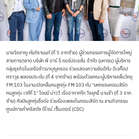
นายจิรชาญ คัมภิรานนท์ (ที่ 5 จากซ้าย) ผู้ช่วยกรรมการผู้จัดการใหญ่
สายการตลาด บริษัท พี อาร์ จี คอร์ปอเรชั่น จำกัด (มหาชน) ผู้บริหาร
กลุ่มธุรกิจในเครือข้าวมาบุญครอง ร่วมแสดงความยินดีกับ ดีเจท็อป
ศราวุธ พลอยประดับ (ที่ 4 จากซ้าย) พร้อมด้วยคณะผู้บริหารคลื่นวิทยุ
FM 103 ในงานเปิดคลื่นคนลูกทุ่ง FM 103 กับ “มหกรรมคอนเสิร์ต
คนลูกทุ่ง เวทีที่ 1” โดยมี บ่าววี เรืออากาศโท วีรยุทธิ์ นานช้า (ที่ 3 จาก
ซ้าย) ศิลปินลูกทุ่งชื่อดัง ร่วมร้องเพลงในคอนเสิร์ต ณ ลานกิจกรรม
ศูนย์การค้าคริสตัล ดีไซน์ เซ็นเตอร์ (CDC)