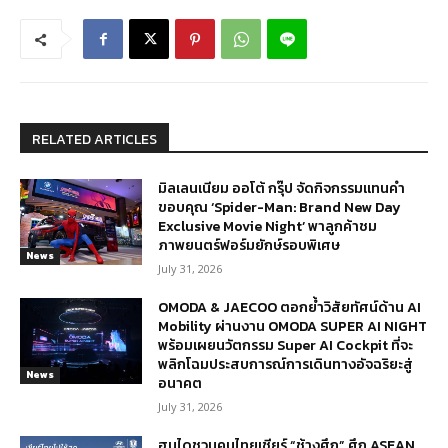
RELATED ARTICLES
มิลเลนเนียม ออโต้ กรุ๊ป จัดกิจกรรมแทนคำ
ขอบคุณ ‘Spider-Man: Brand New Day
Exclusive Movie Night’ พาลูกค้าชม
ภาพยนตร์ฟอร์มยักษ์รอบพิเศษ
News
July 31, 2026
OMODA & JAECOO ตอกย้ำวิสัยทัศน์ด้าน AI
Mobility ผ่านงาน OMODA SUPER AI NIGHT
พร้อมเผยนวัตกรรม Super AI Cockpit ที่จะ
พลิกโฉมประสบการณ์การเดินทางอัจฉริยะสู่
News
อนาคต
July 31, 2026
ฮุนไดชวนคนไทยเชียร์ “ช้างศึก” ศึก ASEAN