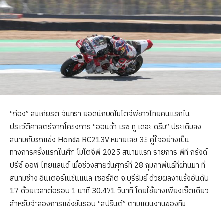
“ก้อง” สมเกียรติ จันทรา ยอดนักบิดโมโตจีพีชาวไทยคนแรกใน
ประวัติศาสตร์จากโครงการ “ฮอนด้า เรซ ทู เดอะ ดรีม” ประเดิมลง
สนามกับรถแข่ง Honda RC213V หมายเลข 35 คู่ใจอย่างเป็น
ทางการครั้งแรกในศึก โมโตจีพี 2025 สนามแรก รายการ พีที กรังด์
ปรีซ์ ออฟ ไทยแลนด์ เมื่อช่วงสายวันศุกร์ที่ 28 กุมภาพันธ์ที่ผ่านมา ที่
สนามช้าง อินเตอร์เนชั่นแนล เซอร์กิต จ.บุรีรัมย์ ด้วยผลงานรั้งอันดับ
17 ด้วยเวลาต่อรอบ 1 นาที 30.471 วินาที โดยใช้ยางเพียงเซ็ตเดียว
สำหรับจำลองการแข่งขันรอบ “สปรินต์” ตามแผนงานของทีม