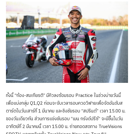
ทั้งนี้ “ก้อง-สมเกียรติ” มีคิวลงซ้อมรอบ Practice ในช่วงบ่ายวันนี้
เพื่อแบ่งกลุ่ม Q1,Q2 ก่อนจะจับเวลารอบควอวิฟายเพื่อจัดอันดับส
ตาร์ตในวันเสาร์ที่ 1 มีนาคม และชิงชัยรอบ “สปรินต์” เวลา 15.00 น.
ของวันเดียวกัน ส่วนการแข่งขันรอบ “เมน กรังด์ปรีซ์” จะมีขึ้นในวัน
อาทิตย์ที่ 2 มีนาคมนี้ เวลา 15.00 น. ถ่ายทอดสดทาง TrueVisions