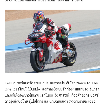
SPOTV, แอพพลิเคชั่น TrueVisions Now และ True4U
แฟนมอเตอร์สปอร์ตร่วมเปิดประสบการณ์ระดับโลก “Race to The
One เชียร์ไทยให้เป็นหนึ่ง“ ส่งกำลังใจเชียร์ “ก้อง” สมเกียรติ จันทรา
นักบิดโมโตจีพีชาวไทยคนแรกในประวัติศาสตร์ “ก๊องส์” ธัชกร บัวศรี
ดาวรุ่งนักบิดไทย รุ่นโมโตทรี และนักบิดฮอนด้า ติดตามรายละเอียด