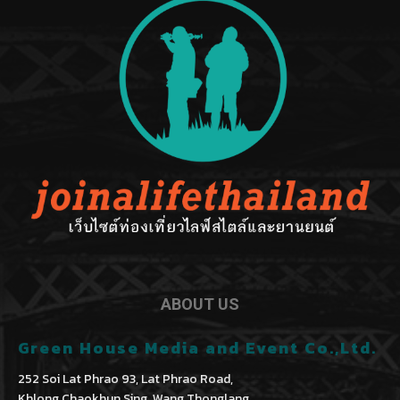
ABOUT US
Green House Media and Event Co.,Ltd.
252 Soi Lat Phrao 93, Lat Phrao Road,
Khlong Chaokhun Sing, Wang Thonglang,