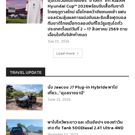
ฮุนไดชวนคนไทยเชียร์ “ช้างศึก” ศึก ASEAN
Hyundai Cup™ 2026พร้อมรับเสื้อทีมชาติ
ไทยฤดูกาลใหม่ เมื่อไทยคว้าชัยเกมเหย้า แฟน
บอลร่วมลุ้นผลการแข่งขันและรับเสื้อฟุตบอล
ทีมชาติไทยเมื่อทดลองขับที่โชว์รูมฮุนไดทั่ว
ประเทศตั้งแต่วันที่ 2 – 17 สิงหาคม 2569 ตาม
เงื่อนไขที่บริษัทกำหนด
July 31, 2026
Load more
TRAVEL UPDATE
นั่ง Jaecoo J7 Plug-in Hybride พาไป
เที่ยว…”อุบลราชธานี”
June 21, 2026
พาไปไหว้พระขาว และ เดินช้อปฯ ของเก่าวิน
เทจ กับ Tank 500Diesel 2.4T Ultra 4WD
December 16, 2025