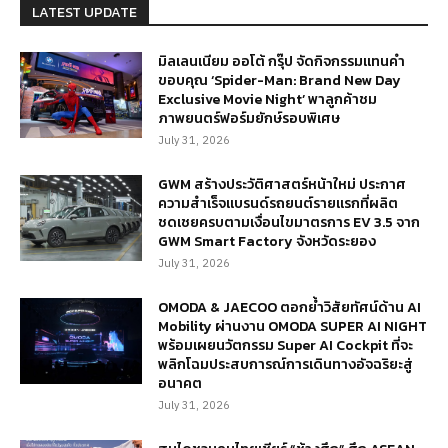
LATEST UPDATE
มิลเลนเนียม ออโต้ กรุ๊ป จัดกิจกรรมแทนคำ
ขอบคุณ ‘Spider-Man: Brand New Day
Exclusive Movie Night’ พาลูกค้าชม
ภาพยนตร์ฟอร์มยักษ์รอบพิเศษ
July 31, 2026
GWM สร้างประวัติศาสตร์หน้าใหม่ ประกาศ
ความสำเร็จแบรนด์รถยนต์รายแรกที่ผลิต
ชดเชยครบตามเงื่อนไขมาตรการ EV 3.5 จาก
GWM Smart Factory จังหวัดระยอง
July 31, 2026
OMODA & JAECOO ตอกย้ำวิสัยทัศน์ด้าน AI
Mobility ผ่านงาน OMODA SUPER AI NIGHT
พร้อมเผยนวัตกรรม Super AI Cockpit ที่จะ
พลิกโฉมประสบการณ์การเดินทางอัจฉริยะสู่
อนาคต
July 31, 2026