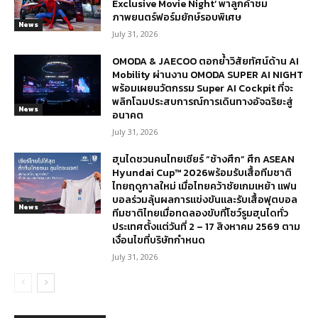
Exclusive Movie Night’ พาลูกค้าชม
ภาพยนตร์ฟอร์มยักษ์รอบพิเศษ
News
July 31, 2026
OMODA & JAECOO ตอกย้ำวิสัยทัศน์ด้าน AI
Mobility ผ่านงาน OMODA SUPER AI NIGHT
พร้อมเผยนวัตกรรม Super AI Cockpit ที่จะ
พลิกโฉมประสบการณ์การเดินทางอัจฉริยะสู่
News
อนาคต
July 31, 2026
ฮุนไดชวนคนไทยเชียร์ “ช้างศึก” ศึก ASEAN
Hyundai Cup™ 2026พร้อมรับเสื้อทีมชาติ
ไทยฤดูกาลใหม่ เมื่อไทยคว้าชัยเกมเหย้า แฟน
บอลร่วมลุ้นผลการแข่งขันและรับเสื้อฟุตบอล
News
ทีมชาติไทยเมื่อทดลองขับที่โชว์รูมฮุนไดทั่ว
ประเทศตั้งแต่วันที่ 2 – 17 สิงหาคม 2569 ตาม
เงื่อนไขที่บริษัทกำหนด
July 31, 2026