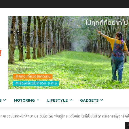
S
MOTORING
LIFESTYLE
GADGETS
ศ! ชวนนิสิต-นักศึกษา ประชันไอเดีย “พันธุ์ไทย...ดีไซน์อะไรก็เป็นไปได้” ครีเอทรถฟู้ดทรัค