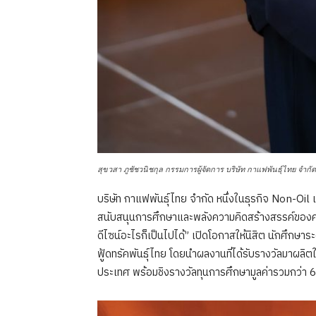
สุขวสา ภูชัชวนิชกุล กรรมการผู้จัดการ บริษัท กาแฟพันธุ์ไทย จำกัด
บริษัท กาแฟพันธุ์ไทย จำกัด หนึ่งในธุรกิจ Non-Oil เ
สนับสนุนการศึกษาและพลังความคิดสร้างสรรค์ของค
ดีไซน์อะไรก็เป็นไปได้” เปิดโอกาสให้นิสิต นักศึ
ฟู้ดทรัคพันธุ์ไทย โดยนำผลงานที่ได้รับรางวัลมาผลิ
ประเทศ พร้อมชิงรางวัลทุนการศึกษามูลค่ารวมกว่า