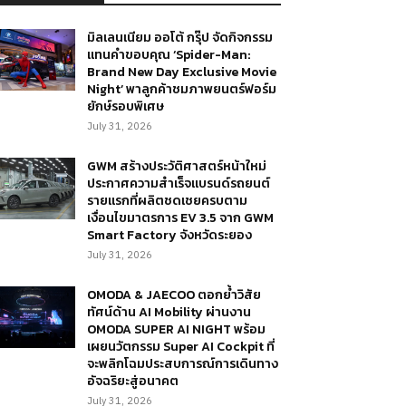
มิลเลนเนียม ออโต้ กรุ๊ป จัดกิจกรรม
แทนคำขอบคุณ ‘Spider-Man:
Brand New Day Exclusive Movie
Night’ พาลูกค้าชมภาพยนตร์ฟอร์ม
ยักษ์รอบพิเศษ
July 31, 2026
GWM สร้างประวัติศาสตร์หน้าใหม่
ประกาศความสำเร็จแบรนด์รถยนต์
รายแรกที่ผลิตชดเชยครบตาม
เงื่อนไขมาตรการ EV 3.5 จาก GWM
Smart Factory จังหวัดระยอง
July 31, 2026
OMODA & JAECOO ตอกย้ำวิสัย
ทัศน์ด้าน AI Mobility ผ่านงาน
OMODA SUPER AI NIGHT พร้อม
เผยนวัตกรรม Super AI Cockpit ที่
จะพลิกโฉมประสบการณ์การเดินทาง
อัจฉริยะสู่อนาคต
July 31, 2026