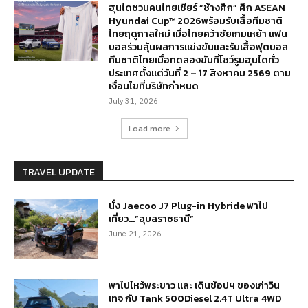
ฮุนไดชวนคนไทยเชียร์ “ช้างศึก” ศึก ASEAN
Hyundai Cup™ 2026พร้อมรับเสื้อทีมชาติ
ไทยฤดูกาลใหม่ เมื่อไทยคว้าชัยเกมเหย้า แฟน
บอลร่วมลุ้นผลการแข่งขันและรับเสื้อฟุตบอล
ทีมชาติไทยเมื่อทดลองขับที่โชว์รูมฮุนไดทั่ว
ประเทศตั้งแต่วันที่ 2 – 17 สิงหาคม 2569 ตาม
เงื่อนไขที่บริษัทกำหนด
July 31, 2026
Load more
TRAVEL UPDATE
นั่ง Jaecoo J7 Plug-in Hybride พาไป
เที่ยว…”อุบลราชธานี”
June 21, 2026
พาไปไหว้พระขาว และ เดินช้อปฯ ของเก่าวิน
เทจ กับ Tank 500Diesel 2.4T Ultra 4WD