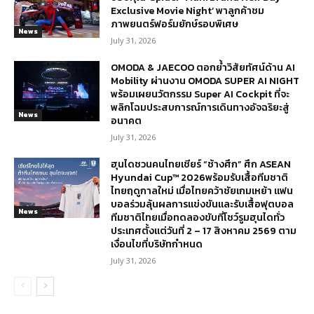
Exclusive Movie Night’ พาลูกค้าชม
ภาพยนตร์ฟอร์มยักษ์รอบพิเศษ
News
July 31, 2026
OMODA & JAECOO ตอกย้ำวิสัยทัศน์ด้าน AI
Mobility ผ่านงาน OMODA SUPER AI NIGHT
พร้อมเผยนวัตกรรม Super AI Cockpit ที่จะ
พลิกโฉมประสบการณ์การเดินทางอัจฉริยะสู่
News
อนาคต
July 31, 2026
ฮุนไดชวนคนไทยเชียร์ “ช้างศึก” ศึก ASEAN
Hyundai Cup™ 2026พร้อมรับเสื้อทีมชาติ
ไทยฤดูกาลใหม่ เมื่อไทยคว้าชัยเกมเหย้า แฟน
บอลร่วมลุ้นผลการแข่งขันและรับเสื้อฟุตบอล
News
ทีมชาติไทยเมื่อทดลองขับที่โชว์รูมฮุนไดทั่ว
ประเทศตั้งแต่วันที่ 2 – 17 สิงหาคม 2569 ตาม
เงื่อนไขที่บริษัทกำหนด
July 31, 2026