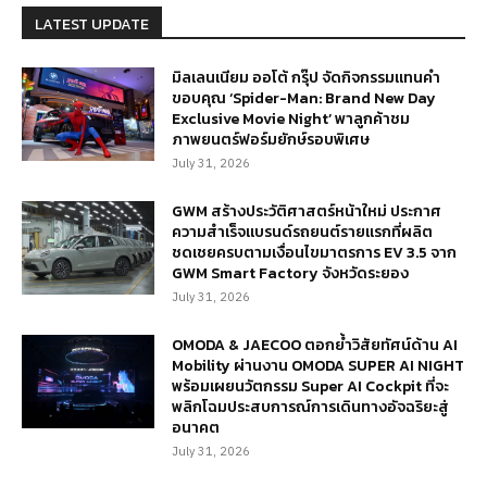
LATEST UPDATE
มิลเลนเนียม ออโต้ กรุ๊ป จัดกิจกรรมแทนคำ
ขอบคุณ ‘Spider-Man: Brand New Day
Exclusive Movie Night’ พาลูกค้าชม
ภาพยนตร์ฟอร์มยักษ์รอบพิเศษ
July 31, 2026
GWM สร้างประวัติศาสตร์หน้าใหม่ ประกาศ
ความสำเร็จแบรนด์รถยนต์รายแรกที่ผลิต
ชดเชยครบตามเงื่อนไขมาตรการ EV 3.5 จาก
GWM Smart Factory จังหวัดระยอง
July 31, 2026
OMODA & JAECOO ตอกย้ำวิสัยทัศน์ด้าน AI
Mobility ผ่านงาน OMODA SUPER AI NIGHT
พร้อมเผยนวัตกรรม Super AI Cockpit ที่จะ
พลิกโฉมประสบการณ์การเดินทางอัจฉริยะสู่
อนาคต
July 31, 2026